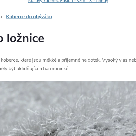
Kusový koberec Fusion - vzor 13 - hnědý
ku:
Koberce do obýváku
 ložnice
í koberce, které jsou měkké a příjemné na dotek. Vysoký vlas ne
ly být uklidňující a harmonické.