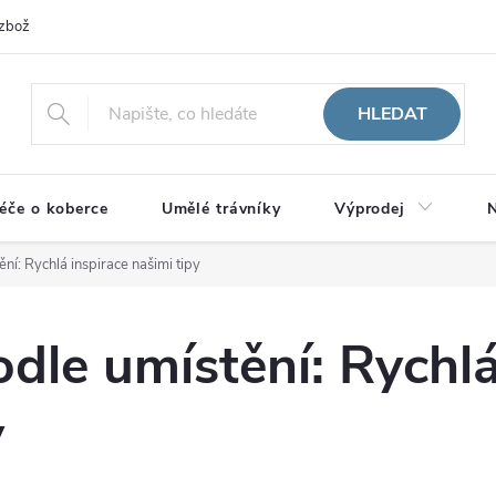
zboží
HLEDAT
éče o koberce
Umělé trávníky
Výprodej
N
ní: Rychlá inspirace našimi tipy
dle umístění: Rychlá
y