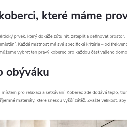
 koberci, které máme pro
ktický prvek, který dokáže zútulnit, zateplit a definovat prosto
ístění. Každá místnost má svá specifická kritéria – od frekvenc
omůžeme vybrat ten pravý koberec pro každou část vašeho domo
o obýváku
místem pro relaxaci a setkávání. Koberec zde dodává teplo, tlum
příjemné materiály, které snesou vyšší zátěž. Zvažte velikost, ab