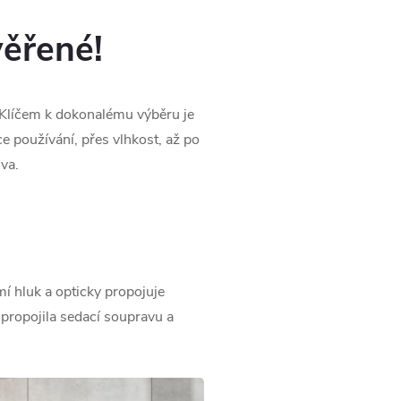
věřené!
r. Klíčem k dokonalému výběru je
e používání, přes vlhkost, až po
va.
í hluk a opticky propojuje
y propojila sedací soupravu a