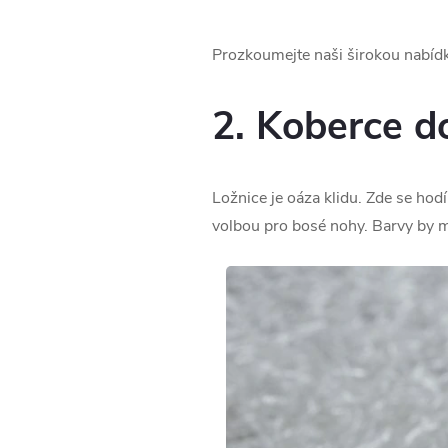
Prozkoumejte naši širokou nabíd
2. Koberce do
Ložnice je oáza klidu. Zde se hod
volbou pro bosé nohy. Barvy by mě