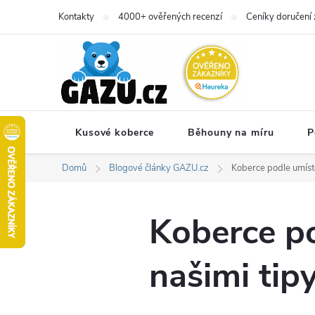
Přejít
Kontakty
4000+ ověřených recenzí
Ceníky doručení 
na
obsah
Kusové koberce
Běhouny na míru
P
Domů
Blogové články GAZU.cz
Koberce podle umístě
Koberce po
našimi tip