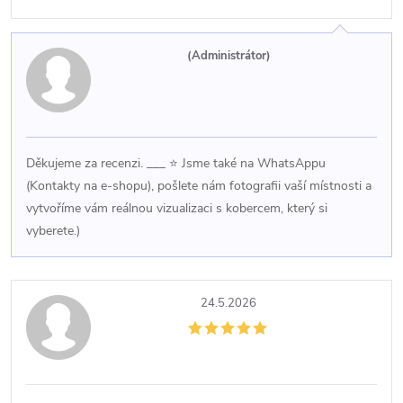
s
(Administrátor)
h
o
d
Děkujeme za recenzi. ___ ⭐ Jsme také na WhatsAppu
(Kontakty na e-shopu), pošlete nám fotografii vaší místnosti a
n
vytvoříme vám reálnou vizualizaci s kobercem, který si
vyberete.)
o
c
24.5.2026
e
n