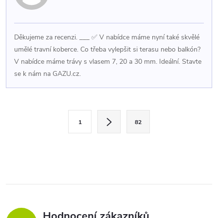
Děkujeme za recenzi. ___ ✅ V nabídce máme nyní také skvělé
umělé travní koberce. Co třeba vylepšit si terasu nebo balkón?
V nabídce máme trávy s vlasem 7, 20 a 30 mm. Ideální. Stavte
se k nám na GAZU.cz.
O
S
1
82
t
v
r
l
á
n
á
k
d
o
v
a
Hodnocení zákazníků