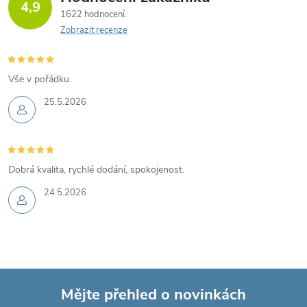
4,9
á
1622 hodnocení
c
n
Zobrazit recenze
í
í
p
Vše v pořádku.
r
25.5.2026
v
k
Dobrá kvalita, rychlé dodání, spokojenost.
y
24.5.2026
v
ý
p
Mějte přehled o novinkách
i