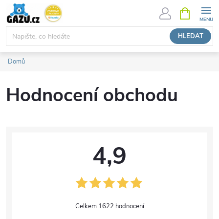
Přejít
NÁKUPNÍ
KOŠÍK
na
obsah
HLEDAT
Domů
Hodnocení obchodu
4,9
1622 hodnocení