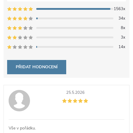
1563x
34x
8x
3x
14x
PŘIDAT HODNOCENÍ
V
25.5.2026
ý
p
i
Vše v pořádku.