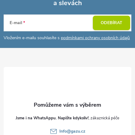
a slevách
Z
s
u
á
E-mail
ODEBÍRAT
p
Vložením e-mailu souhlasíte s
podmínkami ochrany osobních údajů
a
t
í
Jsme i na WhatsAppu. Napište kdykoliv!
Info
@
gazu.cz