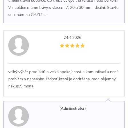
umělé travní koberce. Co třeba vylepšit si terasu nebo balkón?
V nabídce máme trávy s vlasem 7, 20 a 30 mm. Ideální. Stavte
se k nám na GAZU.cz.
24.4.2026
velký výběr produktů a velká spokojenost s komunikací a není
problém s napsáním žádosti,která je dodržena. moc příjemný
nákup.Simona
(Administrátor)