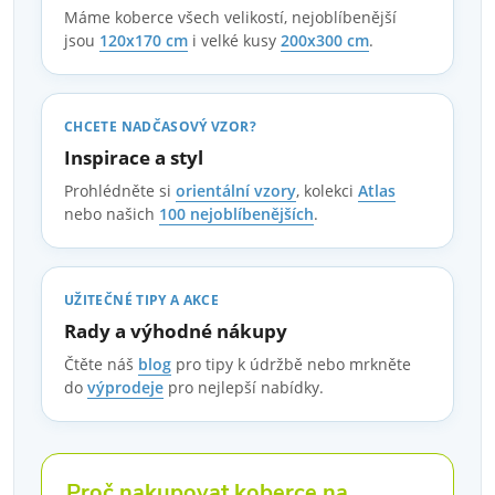
Máme koberce všech velikostí, nejoblíbenější
jsou
120x170 cm
i velké kusy
200x300 cm
.
CHCETE NADČASOVÝ VZOR?
Inspirace a styl
Prohlédněte si
orientální vzory
, kolekci
Atlas
nebo našich
100 nejoblíbenějších
.
UŽITEČNÉ TIPY A AKCE
Rady a výhodné nákupy
Čtěte náš
blog
pro tipy k údržbě nebo mrkněte
do
výprodeje
pro nejlepší nabídky.
Proč nakupovat koberce na