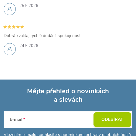
25.5.2026
Dobrá kvalita, rychlé dodání, spokojenost.
24.5.2026
Mějte přehled o novinkách
a slevách
Z
á
E-mail
ODEBÍRAT
p
Vložením e-mailu souhlasíte s
podmínkami ochrany osobních údajů