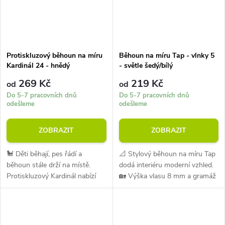
Protiskluzový běhoun na míru
Běhoun na míru Tap - vlnky 5
Kardinál 24 - hnědý
- světle šedý/bílý
269 Kč
219 Kč
od
od
Do 5-7 pracovních dnů
Do 5-7 pracovních dnů
odešleme
odešleme
ZOBRAZIT
ZOBRAZIT
🐩 Děti běhají, pes řádí a
📐 Stylový běhoun na míru Tap
běhoun stále drží na místě.
dodá interiéru moderní vzhled.
Protiskluzový Kardinál nabízí
🏡 Výška vlasu 8 mm a gramáž
bezpečný krok, moderní design
1350 g/m² zajišťují pohodlí při
a nízký profil vhodný i pod
každodenním používání. 💪
dveře. Bez problémů
Materiál je odolný vůči oděru i...
spolupracuje s...