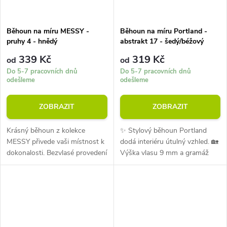
Běhoun na míru MESSY -
Běhoun na míru Portland -
pruhy 4 - hnědý
abstrakt 17 - šedý/béžový
339 Kč
319 Kč
od
od
Do 5-7 pracovních dnů
Do 5-7 pracovních dnů
odešleme
odešleme
ZOBRAZIT
ZOBRAZIT
Krásný běhoun z kolekce
✨ Stylový běhoun Portland
MESSY přivede vaši místnost k
dodá interiéru útulný vzhled. 🏡
dokonalosti. Bezvlasé provedení
Výška vlasu 9 mm a gramáž
při průměrné hmotnosti 1400
1300 g/m² zajišťují pohodlí při
g/m2. Vysoká odolnost vůči
každodenním používání. 💪
oděru a deformaci.
Materiál je odolný vůči oděru i...