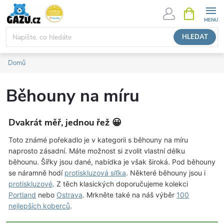
Přejít
NÁKUPNÍ
KOŠÍK
na
obsah
HLEDAT
Domů
Běhouny na míru
Dvakrát měř, jednou řež 😀
Toto známé pořekadlo je v kategorii s běhouny na míru
naprosto zásadní. Máte možnost si zvolit vlastní délku
běhounu. Šířky jsou dané, nabídka je však široká. Pod běhouny
se náramně hodí
protiskluzová síťka
. Některé běhouny jsou i
protiskluzové
. Z těch klasických doporučujeme kolekci
Portland
nebo
Ostrava
. Mrkněte také na náš výběr
100
nejlepších koberců
.