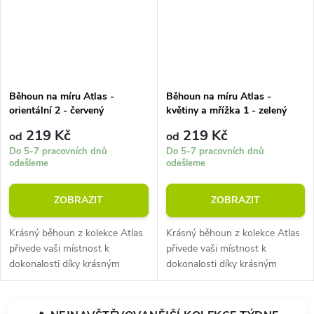
Běhoun na míru Atlas -
Běhoun na míru Atlas -
orientální 2 - červený
květiny a mřížka 1 - zelený
219 Kč
219 Kč
od
od
Do 5-7 pracovních dnů
Do 5-7 pracovních dnů
odešleme
odešleme
ZOBRAZIT
ZOBRAZIT
Krásný běhoun z kolekce Atlas
Krásný běhoun z kolekce Atlas
přivede vaši místnost k
přivede vaši místnost k
dokonalosti díky krásným
dokonalosti díky krásným
perským vzorům. Výška vlasu
perským vzorům. Výška vlasu
je 8 mm při průměrné
je 8 mm při průměrné
hmotnosti 1350 g/m2. Vysoká
hmotnosti 1350 g/m2. Vysoká