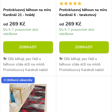
í
s
p
Protiskluzový běhoun na míru
Protiskluzový běhoun na míru
Kardinál 21 - hnědý
Kardinál 6 - terakotový
p
r
269 Kč
269 Kč
od
od
r
Do 5-7 pracovních dnů
Do 5-7 pracovních dnů
odešleme
odešleme
o
o
ZOBRAZIT
ZOBRAZIT
d
d
🐩 Děti běhají, pes řádí a
🐩 Děti běhají, pes řádí a
u
běhoun stále drží na místě.
běhoun stále drží na místě.
u
Protiskluzový Kardinál nabízí
Protiskluzový Kardinál nabízí
k
bezpečný krok, moderní design
bezpečný krok, moderní design
k
⭐ Oblíbený zákazníky
a nízký profil vhodný i pod
a nízký profil vhodný i pod
t
dveře. Bez problémů
dveře. Bez problémů
t
spolupracuje s...
spolupracuje s...
ů
ů