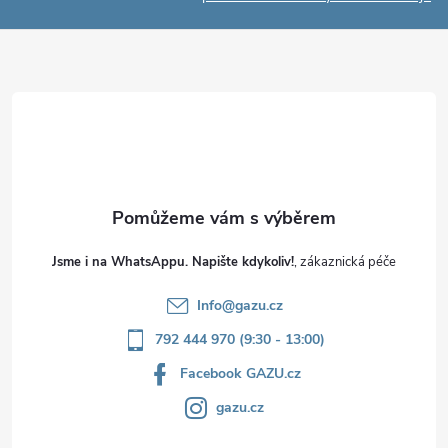
a
t
í
Jsme i na WhatsAppu. Napište kdykoliv!
Info
@
gazu.cz
792 444 970 (9:30 - 13:00)
Facebook GAZU.cz
gazu.cz