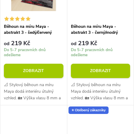
Běhoun na míru Maya -
Běhoun na míru Maya -
abstrakt 3 - šedý/červený
abstrakt 3 - černý/modrý
219 Kč
219 Kč
od
od
Do 5-7 pracovních dnů
Do 5-7 pracovních dnů
odešleme
odešleme
ZOBRAZIT
ZOBRAZIT
📐 Stylový běhoun na míru
📐 Stylový běhoun na míru
Maya dodá interiéru útulný
Maya dodá interiéru útulný
vzhled. 🏡 Výška vlasu 8 mm a
vzhled. 🏡 Výška vlasu 8 mm a
gramáž 1350 g/m² zajišťují
gramáž 1350 g/m² zajišťují
⭐ Oblíbený zákazníky
pohodlí při každodenním
pohodlí při každodenním
používání. 💪 Materiál je odolný
používání. 💪 Materiál je odolný
vůči oděru i...
vůči oděru i...