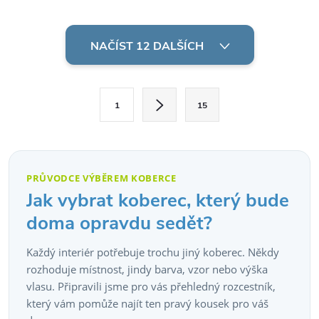
oděru a deformaci.
💪 Materiál je odolný vůči
O
oděru...
v
NAČÍST 12 DALŠÍCH
l
S
á
1
15
t
d
r
á
a
n
PRŮVODCE VÝBĚREM KOBERCE
c
k
Jak vybrat koberec, který bude
o
í
doma opravdu sedět?
v
p
Každý interiér potřebuje trochu jiný koberec. Někdy
á
rozhoduje místnost, jindy barva, vzor nebo výška
r
n
vlasu. Připravili jsme pro vás přehledný rozcestník,
í
v
který vám pomůže najít ten pravý kousek pro váš