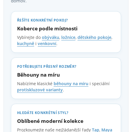
domov.
k
y
ŘEŠÍTE KONKRÉTNÍ POKOJ?
v
Koberce podle místnosti
Vybírejte do
obýváku
,
ložnice
,
dětského pokoje
,
ý
kuchyně
i
venkovní
.
p
i
POTŘEBUJETE PŘESNÝ ROZMĚR?
Běhouny na míru
s
Nabízíme klasické
běhouny na míru
i speciální
u
protiskluzové varianty
.
HLEDÁTE KONKRÉTNÍ STYL?
Oblíbené moderní kolekce
Prozkoumejte naše nejžádanější řady
Tap
,
Maya