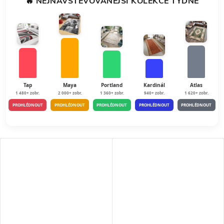
🔥 NEJNAVŠTĚVOVANĚJŠÍ KOLEKCE TÝDNE
odolnost...
odolnost...
Tap
Maya
Portland
Kardinál
Atlas
1 480+ zobr.
2 000+ zobr.
1 360+ zobr.
940+ zobr.
1 620+ zobr.
PROHLÉDNOUT
PROHLÉDNOUT
PROHLÉDNOUT
PROHLÉDNOUT
PROHLÉDNOUT