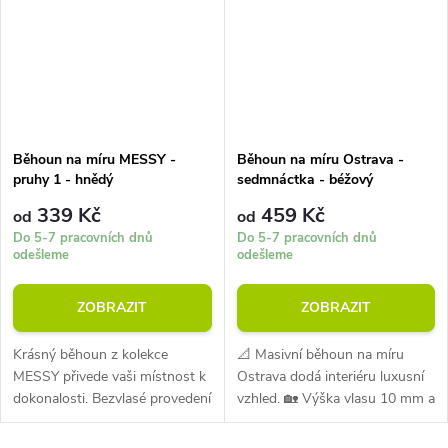
Běhoun na míru MESSY -
Běhoun na míru Ostrava -
pruhy 1 - hnědý
sedmnáctka - béžový
339 Kč
459 Kč
od
od
Do 5-7 pracovních dnů
Do 5-7 pracovních dnů
odešleme
odešleme
ZOBRAZIT
ZOBRAZIT
Krásný běhoun z kolekce
📐 Masivní běhoun na míru
MESSY přivede vaši místnost k
Ostrava dodá interiéru luxusní
dokonalosti. Bezvlasé provedení
vzhled. 🏡 Výška vlasu 10 mm a
při průměrné hmotnosti 1400
gramáž 2200 g/m² řadí běhoun
g/m2. Vysoká odolnost vůči
mezi pevné a bytelné koberce.