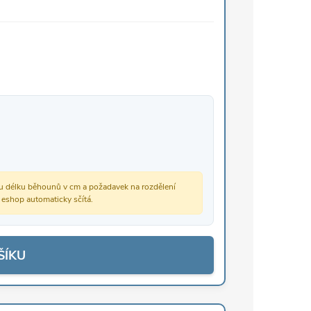
vou délku běhounů v cm a požadavek na rozdělení
š eshop automaticky sčítá.
ŠÍKU