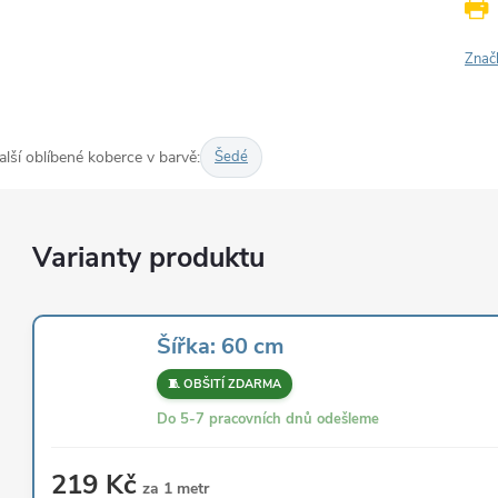
Znač
alší oblíbené koberce v barvě:
Šedé
Šířka: 60 cm
🧵 OBŠITÍ ZDARMA
Do 5-7 pracovních dnů odešleme
219 Kč
za 1 metr