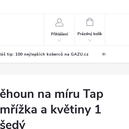
NÁKUPNÍ
KOŠÍK
Prázdný košík
Přihlášení
áš tip: 100 nejlepších koberců na GAZU.cz
Hodnocení o
ěhoun na míru Tap
 mřížka a květiny 1
 šedý