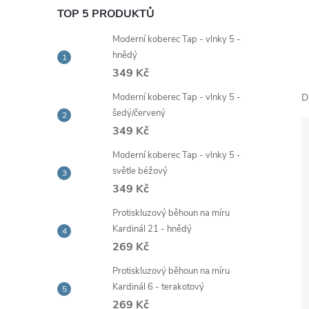
e
TOP 5 PRODUKTŮ
Moderní koberec Tap - vlnky 5 -
l
hnědý
349 Kč
Moderní koberec Tap - vlnky 5 -
D
šedý/červený
349 Kč
Moderní koberec Tap - vlnky 5 -
světle béžový
349 Kč
Protiskluzový běhoun na míru
Kardinál 21 - hnědý
269 Kč
Protiskluzový běhoun na míru
Kardinál 6 - terakotový
269 Kč