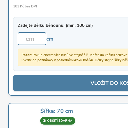
181 Kč bez DPH
Zadejte délku běhounu: (min. 100 cm)
cm
Pozor:
Pokud chcete více kusů ve stejné šíři, vložte do košíku celko
uveďte do
poznámky v posledním kroku košíku
. Délky stejné šířky ná
VLOŽIT DO KO
Šířka: 70 cm
🧵 OBŠITÍ ZDARMA