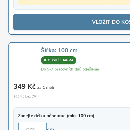
VLOŽIT DO KO
Šířka: 100 cm
🧵 OBŠITÍ ZDARMA
Do 5-7 pracovních dnů odešleme
349 Kč
za 1 metr
288 Kč bez DPH
Zadejte délku běhounu: (min. 100 cm)
cm