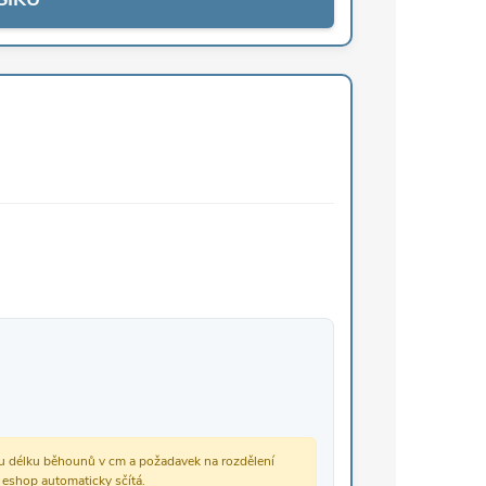
vou délku běhounů v cm a požadavek na rozdělení
š eshop automaticky sčítá.