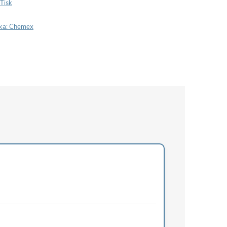
Tisk
ka:
Chemex