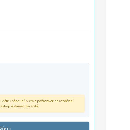
vou délku běhounů v cm a požadavek na rozdělení
š eshop automaticky sčítá.
ŠÍKU