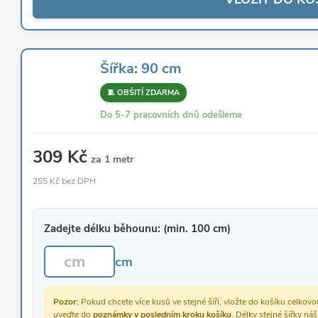
Šířka: 90 cm
🧵 OBŠITÍ ZDARMA
Do 5-7 pracovních dnů odešleme
309 Kč
za 1 metr
255 Kč bez DPH
Zadejte délku běhounu: (min. 100 cm)
cm
Pozor:
Pokud chcete více kusů ve stejné šíři, vložte do košíku celko
uveďte do
poznámky v posledním kroku košíku
. Délky stejné šířky ná