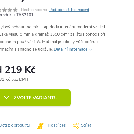
Neohodnoceno
Podrobnosti hodnocení
produktu:
TA32101
tylový běhoun na míru Tap dodá interiéru moderní vzhled.
ýška vlasu 8 mm a gramáž 1350 g/m² zajišťují pohodlí při
odenním používání. 💪 Materiál je odolný vůči oděru i
rmacím a snadno se udržuje.
Detailní informace
d
219 Kč
81 Kč
bez DPH
ná
:
ZVOLTE VARIANTU
Dotaz k produktu
Hlídací pes
Sdílet