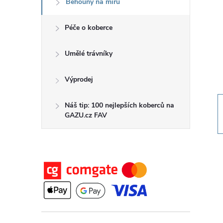
Běhouny na míru
t
Péče o koberce
r
a
Umělé trávníky
n
Výprodej
n
Náš tip: 100 nejlepších koberců na
GAZU.cz FAV
í
p
a
n