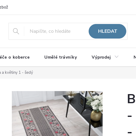
zboží
HLEDAT
éče o koberce
Umělé trávníky
Výprodej
N
 a květiny 1 - šedý
B
-
-