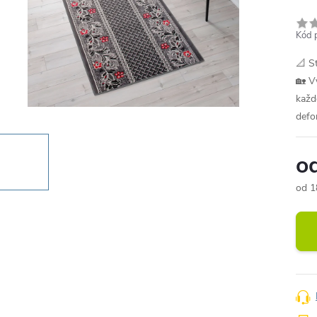
Kód 
📐 S
🏡 V
každ
defo
o
od
1
Měr
cena