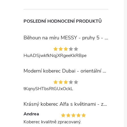
POSLEDNÍ HODNOCENÍ PRODUKTŮ
Běhoun na míru MESSY - pruhy 5 - béžový
HuADSjwkfkNqjXRgeeKkRBpe
Moderní koberec Dubai - orientální 6 - červený
tKqnySHTbsRtGUxOckL
Krásný koberec Alfa s květinami - zelený
Andrea
Koberec kvalitně zpracovaný.