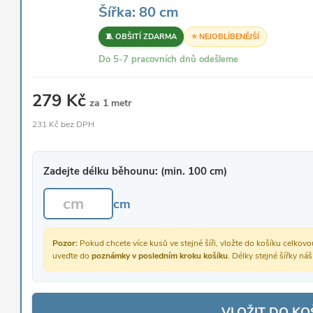
Šířka: 80 cm
🧵 OBŠITÍ ZDARMA
⭐ NEJOBLÍBENĚJŠÍ
Do 5-7 pracovních dnů odešleme
279 Kč
za 1 metr
231 Kč bez DPH
Zadejte délku běhounu: (min. 100 cm)
cm
Pozor:
Pokud chcete více kusů ve stejné šíři, vložte do košíku celko
uveďte do
poznámky v posledním kroku košíku
. Délky stejné šířky ná
VLOŽIT DO KO