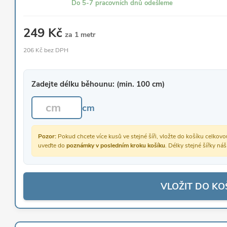
Do 5-7 pracovních dnů odešleme
249 Kč
za 1 metr
206 Kč bez DPH
Zadejte délku běhounu: (min. 100 cm)
cm
Pozor:
Pokud chcete více kusů ve stejné šíři, vložte do košíku celko
uveďte do
poznámky v posledním kroku košíku
. Délky stejné šířky ná
VLOŽIT DO KO