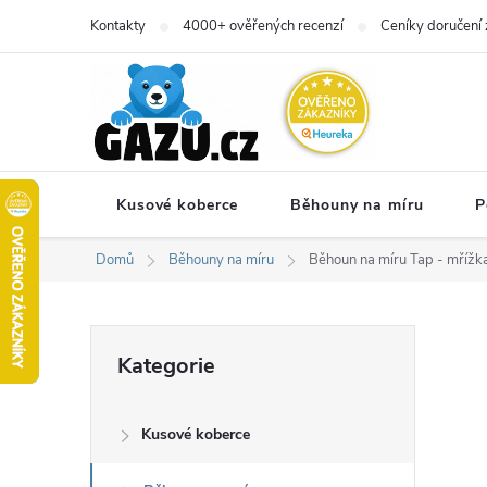
Přejít
Kontakty
4000+ ověřených recenzí
Ceníky doručení 
na
obsah
Kusové koberce
Běhouny na míru
P
Domů
Běhouny na míru
Běhoun na míru Tap - mřížka
P
Přeskočit
Kategorie
kategorie
o
Kusové koberce
s