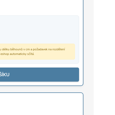
vou délku běhounů v cm a požadavek na rozdělení
š eshop automaticky sčítá.
ŠÍKU