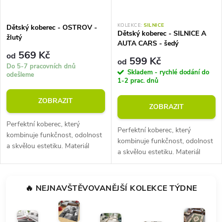
KOLEKCE:
SILNICE
Dětský koberec - OSTROV -
Dětský koberec - SILNICE A
žlutý
AUTA CARS - šedý
569 Kč
od
599 Kč
od
Do 5-7 pracovních dnů
Skladem - rychlé dodání do
odešleme
1-2 prac. dnů
ZOBRAZIT
ZOBRAZIT
Perfektní koberec, který
Perfektní koberec, který
kombinuje funkčnost, odolnost
kombinuje funkčnost, odolnost
a skvělou estetiku. Materiál
a skvělou estetiku. Materiál
polyester (odolný vůči zašpinění
polyester (odolný vůči zašpinění
a opotřebení). Výška koberce 7
a opotřebení). Výška koberce 7
mm. Hmotnost 1000 g na m2....
mm. Hmotnost 1000 g na m2....
🔥 NEJNAVŠTĚVOVANĚJŠÍ KOLEKCE TÝDNE