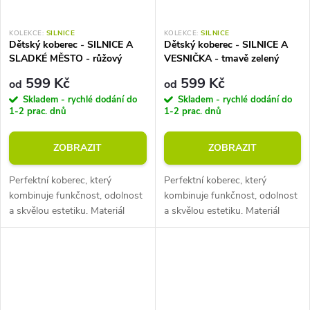
KOLEKCE:
SILNICE
KOLEKCE:
SILNICE
Dětský koberec - SILNICE A
Dětský koberec - SILNICE A
SLADKÉ MĚSTO - růžový
VESNIČKA - tmavě zelený
599 Kč
599 Kč
od
od
Skladem - rychlé dodání do
Skladem - rychlé dodání do
1-2 prac. dnů
1-2 prac. dnů
ZOBRAZIT
ZOBRAZIT
Perfektní koberec, který
Perfektní koberec, který
kombinuje funkčnost, odolnost
kombinuje funkčnost, odolnost
a skvělou estetiku. Materiál
a skvělou estetiku. Materiál
polyester (odolný vůči zašpinění
polyester (odolný vůči zašpinění
a opotřebení). Výška koberce 7
a opotřebení). Výška koberce 7
mm. Hmotnost 1000 g na m2....
mm. Hmotnost 1000 g na m2....