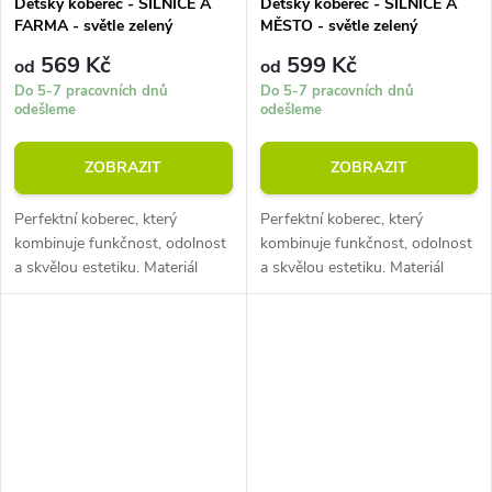
Dětský koberec - SILNICE A
Dětský koberec - SILNICE A
FARMA - světle zelený
MĚSTO - světle zelený
569 Kč
599 Kč
od
od
Do 5-7 pracovních dnů
Do 5-7 pracovních dnů
odešleme
odešleme
ZOBRAZIT
ZOBRAZIT
Perfektní koberec, který
Perfektní koberec, který
kombinuje funkčnost, odolnost
kombinuje funkčnost, odolnost
a skvělou estetiku. Materiál
a skvělou estetiku. Materiál
polyester (odolný vůči zašpinění
polyester (odolný vůči zašpinění
a opotřebení). Výška koberce 7
a opotřebení). Výška koberce 7
mm. Hmotnost 1000 g na m2....
mm. Hmotnost 1000 g na m2....