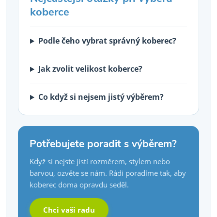
koberce
Podle čeho vybrat správný koberec?
Jak zvolit velikost koberce?
Co když si nejsem jistý výběrem?
Potřebujete poradit s výběrem?
Když si nejste jistí rozměrem, stylem nebo
barvou, ozvěte se nám. Rádi poradíme tak, aby
koberec doma opravdu seděl.
Chci vaši radu