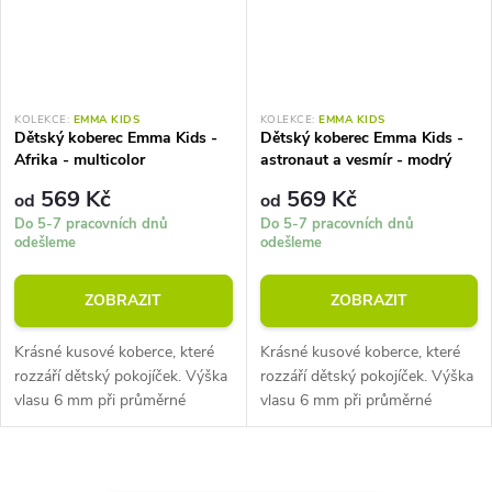
KOLEKCE:
EMMA KIDS
KOLEKCE:
EMMA KIDS
Dětský koberec Emma Kids -
Dětský koberec Emma Kids -
Afrika - multicolor
astronaut a vesmír - modrý
569 Kč
569 Kč
od
od
Do 5-7 pracovních dnů
Do 5-7 pracovních dnů
odešleme
odešleme
ZOBRAZIT
ZOBRAZIT
Krásné kusové koberce, které
Krásné kusové koberce, které
rozzáří dětský pokojíček. Výška
rozzáří dětský pokojíček. Výška
vlasu 6 mm při průměrné
vlasu 6 mm při průměrné
hmotnosti 900 g/m2. Velmi
hmotnosti 900 g/m2. Velmi
snadno se udržují.
snadno se udržují.