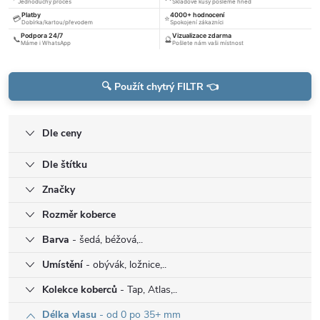
Jednoduchý proces
Skladové kusy pošleme hned
Platby
4000+ hodnocení
💳
⭐
Dobírka/kartou/převodem
Spokojení zákazníci
Podpora 24/7
Vizualizace zdarma
📞
🔮
Máme i WhatsApp
Pošlete nám vaši místnost
🔍 Použít chytrý FILTR 👈
Dle ceny
Dle štítku
Značky
Rozměr koberce
Barva
- šedá, béžová,..
Umístění
- obývák, ložnice,..
Kolekce koberců
- Tap, Atlas,..
Délka vlasu
- od 0 po 35+ mm