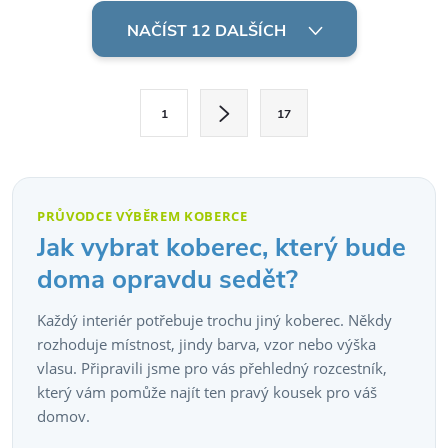
O
v
NAČÍST 12 DALŠÍCH
l
S
á
1
17
t
d
r
á
a
n
PRŮVODCE VÝBĚREM KOBERCE
c
k
Jak vybrat koberec, který bude
o
í
doma opravdu sedět?
v
p
Každý interiér potřebuje trochu jiný koberec. Někdy
á
rozhoduje místnost, jindy barva, vzor nebo výška
r
n
vlasu. Připravili jsme pro vás přehledný rozcestník,
í
v
který vám pomůže najít ten pravý kousek pro váš
domov.
k