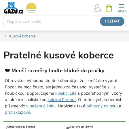
Přejít
NÁKUPNÍ
KOŠÍK
na
obsah
HLEDAT
Kusové koberce
Pratelné kusové koberce
👑 Menší rozměry hoďte klidně do pračky
Obrovskou výhodou těchto koberců je, že je můžete vyprat.
Pozor, ne moc často, ale jednou za čas ano. Vystačíte si i s
houbičkou. Doporučujeme
kolekci Life
s pozoruhodnými vzory
a také minimalistickou
kolekci Perfect
. O pratelných kobercích
píšeme víc
v našem článku
. Nabízíme také
běhouny na míru
a i
protiskluzové
.
Objednávka za 5 minut
Doprava od 129 Kč
⚡
🚚