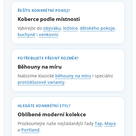
y
ŘEŠÍTE KONKRÉTNÍ POKOJ?
v
Koberce podle místnosti
Vybírejte do
obýváku
,
ložnice
,
dětského pokoje
,
ý
kuchyně
i
venkovní
.
p
i
POTŘEBUJETE PŘESNÝ ROZMĚR?
Běhouny na míru
s
Nabízíme klasické
běhouny na míru
i speciální
u
protiskluzové varianty
.
HLEDÁTE KONKRÉTNÍ STYL?
Oblíbené moderní kolekce
Prozkoumejte naše nejžádanější řady
Tap
,
Maya
a
Portland
.