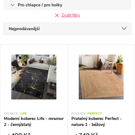
Pro chlapce / pro holky
Zrušit filtry
Ř
Nejprodávanější
a
Nejlevnější
V
Nejdražší
z
ý
Abecedně
e
p
n
i
í
s
KOLEKCE:
LIFE
KOLEKCE:
PERFECT
p
Moderní koberec Life - mramor
Pratelný koberec Perfect -
p
2 - černý/zlatý
nature 1 - béžový