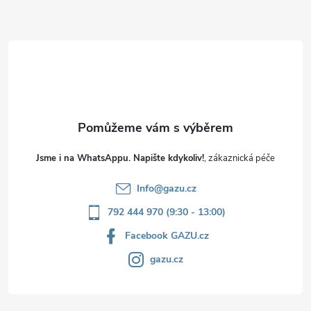
a
t
í
Jsme i na WhatsAppu. Napište kdykoliv!
Info
@
gazu.cz
792 444 970 (9:30 - 13:00)
Facebook GAZU.cz
gazu.cz