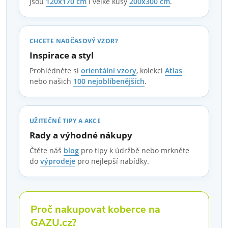
jsou
120x170 cm
i velké kusy
200x300 cm
.
CHCETE NADČASOVÝ VZOR?
Inspirace a styl
Prohlédněte si
orientální vzory
, kolekci
Atlas
nebo našich
100 nejoblíbenějších
.
UŽITEČNÉ TIPY A AKCE
Rady a výhodné nákupy
Čtěte náš
blog
pro tipy k údržbě nebo mrkněte
do
výprodeje
pro nejlepší nabídky.
Proč nakupovat koberce na
GAZU.cz?