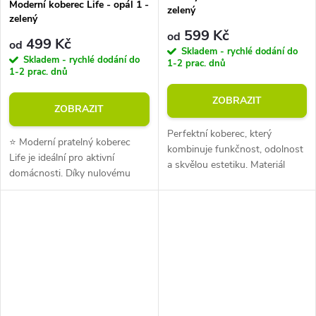
Moderní koberec Life - opál 1 -
zelený
zelený
599 Kč
od
499 Kč
od
Skladem - rychlé dodání do
Skladem - rychlé dodání do
1-2 prac. dnů
1-2 prac. dnů
ZOBRAZIT
ZOBRAZIT
Perfektní koberec, který
⭐ Moderní pratelný koberec
kombinuje funkčnost, odolnost
Life je ideální pro aktivní
a skvělou estetiku. Materiál
domácnosti. Díky nulovému
polyester (odolný vůči zašpinění
vlasu se snadno udržuje a do
a opotřebení). Výška koberce 7
rozměru 80x150 cm ho
mm. Hmotnost 1000 g na m2....
vyperete v pračce. Stylový
design a...