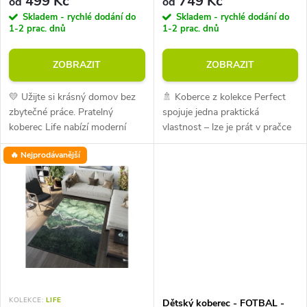
r
499 Kč
749 Kč
od
od
r
Skladem - rychlé dodání do
Skladem - rychlé dodání do
o
1-2 prac. dnů
1-2 prac. dnů
o
d
ZOBRAZIT
ZOBRAZIT
d
u
💛 Užijte si krásný domov bez
🚿 Koberce z kolekce Perfect
u
zbytečné práce. Pratelný
spojuje jedna praktická
k
koberec Life nabízí moderní
vlastnost – lze je prát v pračce
k
design, snadné čištění díky
při teplotě do 30 °C. 💦 Spodní
🔥 Nejprodávanější
nulovému vlasu a možnost
strana je opatřena
t
praní v pračce u menších
protiskluzovou vrstvou, díky
t
rozměrů....
které koberec...
ů
ů
KOLEKCE:
LIFE
Dětský koberec - FOTBAL -