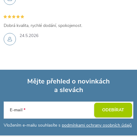
Dobrá kvalita, rychlé dodání, spokojenost.
24.5.2026
Mějte přehled o novinkách
a slevách
Z
á
E-mail
ODEBÍRAT
p
Vložením e-mailu souhlasíte s
podmínkami ochrany osobních údajů