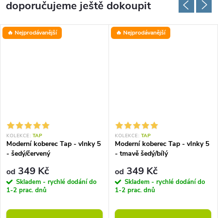
doporučujeme ještě dokoupit
🔥 Nejprodávanější
🔥 Nejprodávanější
KOLEKCE:
TAP
KOLEKCE:
TAP
Moderní koberec Tap - vlnky 5
Moderní koberec Tap - vlnky 5
- šedý/červený
- tmavě šedý/bílý
349 Kč
349 Kč
od
od
Skladem - rychlé dodání do
Skladem - rychlé dodání do
1-2 prac. dnů
1-2 prac. dnů