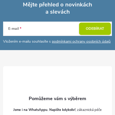
Mějte přehled o novinkách
a slevách
Z
á
E-mail
ODEBÍRAT
p
Vložením e-mailu souhlasíte s
podmínkami ochrany osobních údajů
a
t
í
Jsme i na WhatsAppu. Napište kdykoliv!