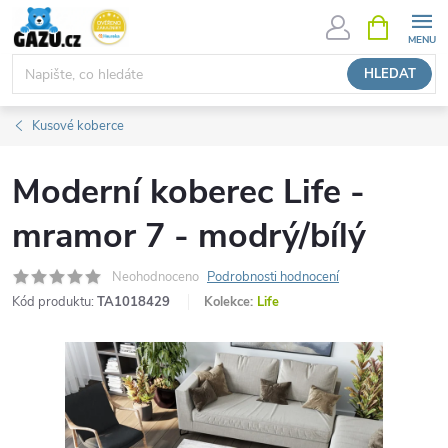
Přejít
NÁKUPNÍ
KOŠÍK
na
obsah
HLEDAT
Kusové koberce
Moderní koberec Life -
mramor 7 - modrý/bílý
Neohodnoceno
Podrobnosti hodnocení
Kód produktu:
TA1018429
Kolekce:
Life