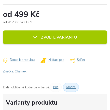
od
499 Kč
od
412 Kč
bez DPH
Měrná
cena:
ZVOLTE VARIANTU
Dotaz k produktu
Hlídací pes
Sdílet
Značka:
Chemex
Další oblíbené koberce v barvě:
Bílé
Modré