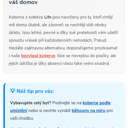
váš domov
Koberce z kolekce
Life
jsou navrženy pro ty, kteří chtějí
mít doma útulně, ale zároveň se nechtějí stát otroky
úklidu. Jsou lehké, pevné a díky své pratelnosti vám ušetří
spoustu vrásek při každodenních nehodách. Pokud
hledáte zajímavou alternativu, doporučujeme prozkoumat
i naše
bezvlasé koberce
. Sice se nevejdou do pračky, ale
jejich údržba je díky absenci vlasu také velmi snadná.
💡 Náš tip pro vás:
Vybavujete celý byt?
Podívejte se na
koberce podle
umístění
nebo si nechte vyrobit
běhouny na míru
pro
vaši chodbu.