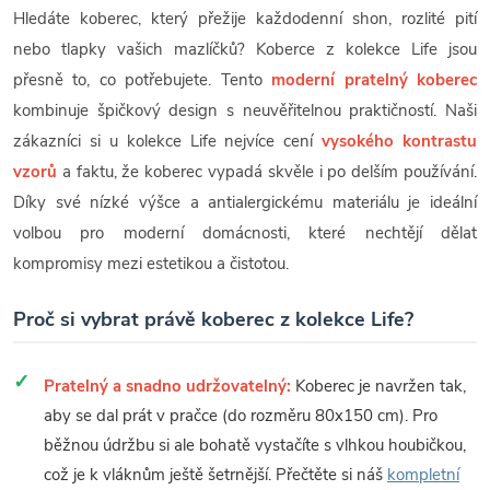
Hledáte koberec, který přežije každodenní shon, rozlité pití
nebo tlapky vašich mazlíčků? Koberce z kolekce Life jsou
přesně to, co potřebujete. Tento
moderní pratelný koberec
kombinuje špičkový design s neuvěřitelnou praktičností. Naši
zákazníci si u kolekce Life nejvíce cení
vysokého kontrastu
vzorů
a faktu, že koberec vypadá skvěle i po delším používání.
Díky své nízké výšce a antialergickému materiálu je ideální
volbou pro moderní domácnosti, které nechtějí dělat
kompromisy mezi estetikou a čistotou.
Proč si vybrat právě koberec z kolekce Life?
Pratelný a snadno udržovatelný:
Koberec je navržen tak,
aby se dal prát v pračce (do rozměru 80x150 cm). Pro
běžnou údržbu si ale bohatě vystačíte s vlhkou houbičkou,
což je k vláknům ještě šetrnější. Přečtěte si náš
kompletní