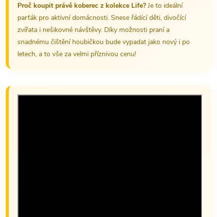
Proč koupit právě koberec z kolekce Life?
Je to ideální
parťák pro aktivní domácnosti. Snese řádící děti, divočící
zvířata i nešikovné návštěvy. Díky možnosti praní a
snadnému čištění houbičkou bude vypadat jako nový i po
letech, a to vše za velmi příznivou cenu!