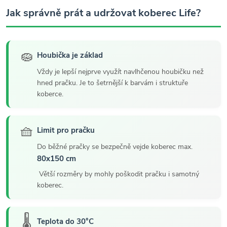
Jak správně prát a udržovat koberec Life?
🧽
Houbička je základ
Vždy je lepší nejprve využít navlhčenou houbičku než
hned pračku. Je to šetrnější k barvám i struktuře
koberce.
🧺
Limit pro pračku
Do běžné pračky se bezpečně vejde koberec max.
80x150 cm
Větší rozměry by mohly poškodit pračku i samotný
koberec.
🌡️
Teplota do 30°C