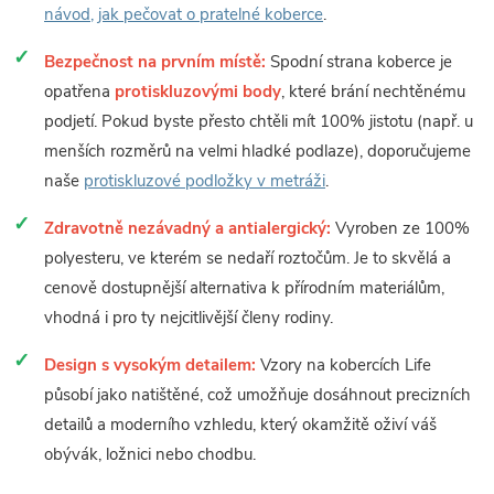
návod, jak pečovat o pratelné koberce
.
Bezpečnost na prvním místě:
Spodní strana koberce je
opatřena
protiskluzovými body
, které brání nechtěnému
podjetí. Pokud byste přesto chtěli mít 100% jistotu (např. u
menších rozměrů na velmi hladké podlaze), doporučujeme
naše
protiskluzové podložky v metráži
.
Zdravotně nezávadný a antialergický:
Vyroben ze 100%
polyesteru, ve kterém se nedaří roztočům. Je to skvělá a
cenově dostupnější alternativa k přírodním materiálům,
vhodná i pro ty nejcitlivější členy rodiny.
Design s vysokým detailem:
Vzory na kobercích Life
působí jako natištěné, což umožňuje dosáhnout precizních
detailů a moderního vzhledu, který okamžitě oživí váš
obývák, ložnici nebo chodbu.