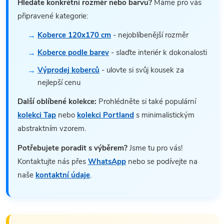
Hledáte konkrétní rozměr nebo barvu?
Máme pro vás
připravené kategorie:
Koberce 120x170 cm
- nejoblíbenější rozměr
Koberce podle barev
- slaďte interiér k dokonalosti
Výprodej koberců
- ulovte si svůj kousek za
nejlepší cenu
Další oblíbené kolekce:
Prohlédněte si také populární
kolekci Tap
nebo
kolekci Portland
s minimalistickým
abstraktním vzorem.
Potřebujete poradit s výběrem?
Jsme tu pro vás!
Kontaktujte nás přes
WhatsApp
nebo se podívejte na
naše
kontaktní údaje
.