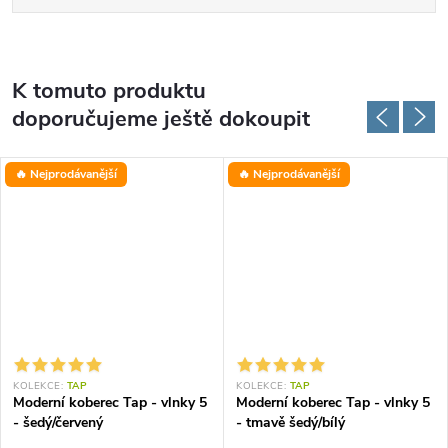
K tomuto produktu
doporučujeme ještě dokoupit
🔥 Nejprodávanější
🔥 Nejprodávanější
KOLEKCE:
TAP
KOLEKCE:
TAP
Moderní koberec Tap - vlnky 5
Moderní koberec Tap - vlnky 5
- šedý/červený
- tmavě šedý/bílý