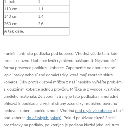
1 metr
1
110 cm
1,1
140 cm
1,4
260 cm
2,6
A tak dále.
Funkční anti-slip podložka pod koberec. Vhodná všude tam, kde
hrozí sklouznutí koberce kvůli rychlému našlápnutí. Nejvhodnější
forma prevence podkluzu koberce. Zapomeňte na oboustranné
lepicí pásky nebo různé domácí triky, které mají zabránit skluzu
koberce. Díky protiskluzové mřížce z naší nabídky vyřešíte problém
s klouzáním koberce jednou provždy. Mřížka je z vysoce kvalitního
umělého materiálu. Ze spodní strany je tato podložka mimořádně
přilnavá k podkladu, z vrchní strany zase díky hrubšímu povrchu
nedovolí koberci podklouznout. Vhodná
pod plyšové koberce
a také
pod koberce
do dětských pokojů
. Pokud používáte různé čisticí
prostředky na podlahy, po kterých je podlaha kluzká jako led, tuto