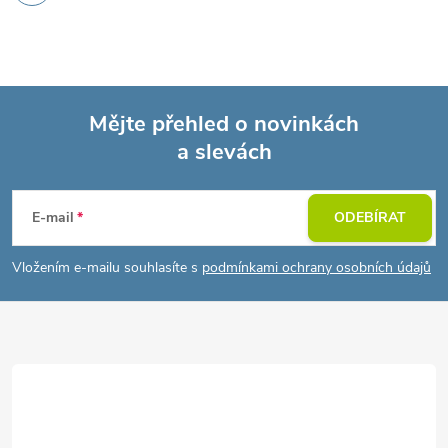
Mějte přehled o novinkách
a slevách
Z
á
E-mail
ODEBÍRAT
p
Vložením e-mailu souhlasíte s
podmínkami ochrany osobních údajů
a
t
í