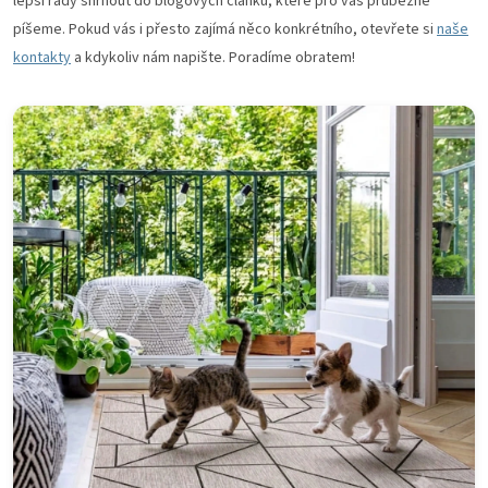
lepší rady shrnout do blogových článků, které pro vás průběžně
píšeme. Pokud vás i přesto zajímá něco konkrétního, otevřete si
naše
kontakty
a kdykoliv nám napište. Poradíme obratem!
V
ý
p
i
s
č
l