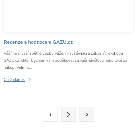
Recenze a hodnocení GAZU.cz
Vážíme si vaší zpětné vazby Vážení návštěvníci a zákazníci e-shopu
GAZU.cz, chtěli bychom vám poděkovat za vaši návštěvu nebo také za
nákup. Velmi s...
Celý článek
O
S
1
2
t
v
r
á