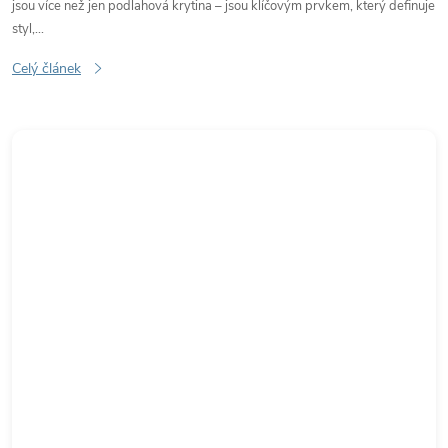
jsou více než jen podlahová krytina – jsou klíčovým prvkem, který definuje
styl,...
Celý článek