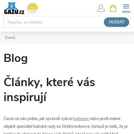
Přejít
NÁKUPNÍ
KOŠÍK
na
obsah
HLEDAT
Domů
Blog
Články, které vás
inspirují
Často se nás ptáte, jak správně vybrat
koberec
nebo jestli máme
nějaké speciální babské rady na čištění koberce. Dotazů je tolik, že je