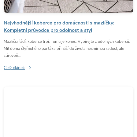
á
n
Nejvhodnější koberce pro domácnosti s mazlíčky:
k
Kompletní průvodce pro odolnost a styl
Mazlíčci řádí, koberce trpí. Tomu je konec. Vybírejte z odolných koberců.
ů
Mít doma čtyřnohého parťáka přináší do života nesmírnou radost, ale
zároveň...
Celý článek