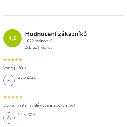
l
n
á
k
d
o
v
a
Hodnocení zákazníků
4,9
á
1622 hodnocení
c
n
Zobrazit recenze
í
í
p
Vše v pořádku.
r
25.5.2026
v
k
Dobrá kvalita, rychlé dodání, spokojenost.
y
24.5.2026
v