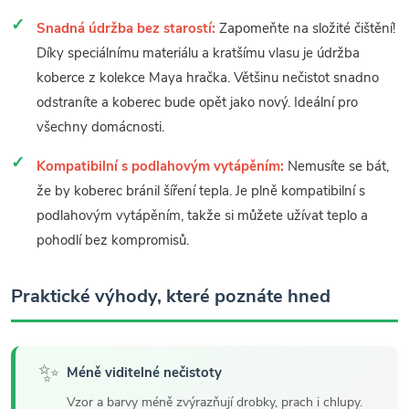
Snadná údržba bez starostí:
Zapomeňte na složité čištění!
Díky speciálnímu materiálu a kratšímu vlasu je údržba
koberce z kolekce Maya hračka. Většinu nečistot snadno
odstraníte a koberec bude opět jako nový. Ideální pro
všechny domácnosti.
Kompatibilní s podlahovým vytápěním:
Nemusíte se bát,
že by koberec bránil šíření tepla. Je plně kompatibilní s
podlahovým vytápěním, takže si můžete užívat teplo a
pohodlí bez kompromisů.
Praktické výhody, které poznáte hned
✨
Méně viditelné nečistoty
Vzor a barvy méně zvýrazňují drobky, prach i chlupy.