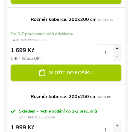
Rozměr koberce: 200x200 cm
TA1013152
Do 5-7 pracovních dnů odešleme
EAN:
8681895068096
1 699 Kč
1 404 Kč bez DPH
VLOŽIT DO KOŠÍKU
Rozměr koberce: 200x250 cm
TA1014013
Skladem - rychlé dodání do 1-2 prac. dnů
EAN:
8681895068089
1 999 Kč