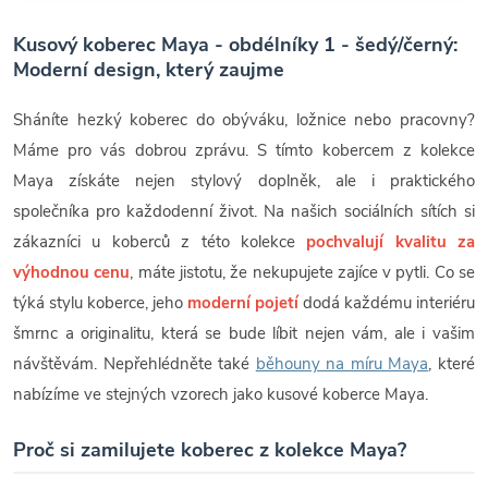
Kusový koberec Maya - obdélníky 1 - šedý/černý:
Moderní design, který zaujme
Sháníte hezký koberec do obýváku, ložnice nebo pracovny?
Máme pro vás dobrou zprávu. S tímto kobercem z kolekce
Maya získáte nejen stylový doplněk, ale i praktického
společníka pro každodenní život. Na našich sociálních sítích si
zákazníci u koberců z této kolekce
pochvalují kvalitu za
výhodnou cenu
, máte jistotu, že nekupujete zajíce v pytli. Co se
týká stylu koberce, jeho
moderní pojetí
dodá každému interiéru
šmrnc a originalitu, která se bude líbit nejen vám, ale i vašim
návštěvám. Nepřehlédněte také
běhouny na míru Maya
, které
nabízíme ve stejných vzorech jako kusové koberce Maya.
Proč si zamilujete koberec z kolekce Maya?