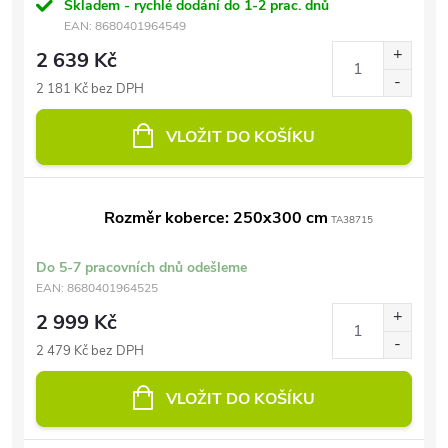
Skladem - rychlé dodání do 1-2 prac. dnů
EAN:
8680401964549
2 639 Kč
2 181 Kč bez DPH
VLOŽIT DO KOŠÍKU
Rozměr koberce: 250x300 cm
TA38715
Do 5-7 pracovních dnů odešleme
EAN:
8680401964525
2 999 Kč
2 479 Kč bez DPH
VLOŽIT DO KOŠÍKU