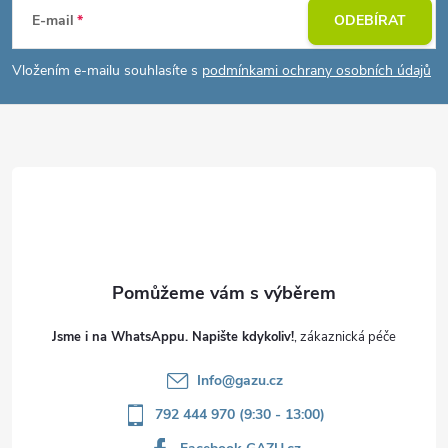
á
E-mail
ODEBÍRAT
p
Vložením e-mailu souhlasíte s
podmínkami ochrany osobních údajů
a
t
í
Jsme i na WhatsAppu. Napište kdykoliv!
Info
@
gazu.cz
792 444 970 (9:30 - 13:00)