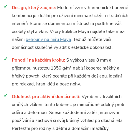
Design, který zaujme:
Moderní vzor v harmonické barevné
kombinaci je ideální pro oživení minimalistických i tradičních
interiérů. Stane se dominantou místnosti a podtrhne váš
osobitý styl a vkus. Vzory kolekce Maya najdete také mezi
našimi
běhouny na míru Maya
. Teď už můžete vaši
domácnost skutečně vyladit k estetické dokonalosti.
Pohodlí na každém kroku:
S výškou vlasu 8 mm a
příjemnou hustotou 1350 g/m² nabízí koberec měkký a
hřejivý povrch, který oceníte při každém došlapu. Ideální
pro relaxaci, hraní dětí a bosé nohy.
Odolnost pro aktivní domácnosti:
Vyroben z kvalitních
umělých vláken, tento koberec je mimořádně odolný proti
oděru a deformaci. Snese každodenní zátěž, intenzivní
používání a zachová si svůj krásný vzhled po dlouhá léta.
Perfektní pro rodiny s dětmi a domácími mazlíčky.