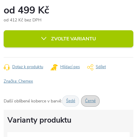
od
499 Kč
od
412 Kč
bez DPH
Měrná
cena:
ZVOLTE VARIANTU
Dotaz k produktu
Hlídací pes
Sdílet
Značka:
Chemex
Další oblíbené koberce v barvě:
Šedé
Černé