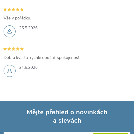
Vše v pořádku.
25.5.2026
Dobrá kvalita, rychlé dodání, spokojenost.
24.5.2026
Mějte přehled o novinkách
a slevách
Z