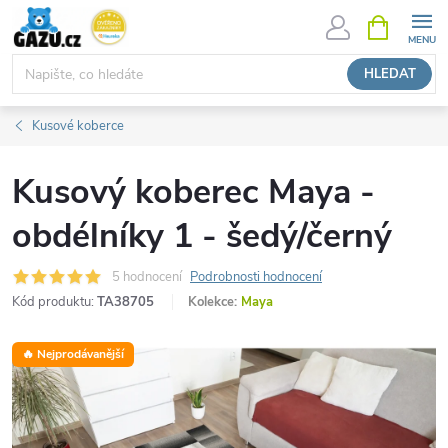
Přejít
NÁKUPNÍ
KOŠÍK
na
obsah
HLEDAT
Kusové koberce
Kusový koberec Maya -
obdélníky 1 - šedý/černý
5 hodnocení
Podrobnosti hodnocení
Kód produktu:
TA38705
Kolekce:
Maya
🔥 Nejprodávanější