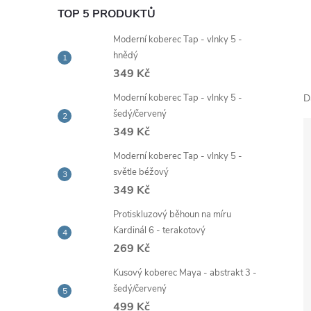
e
TOP 5 PRODUKTŮ
Moderní koberec Tap - vlnky 5 -
l
hnědý
349 Kč
Moderní koberec Tap - vlnky 5 -
D
šedý/červený
349 Kč
Moderní koberec Tap - vlnky 5 -
světle béžový
349 Kč
Protiskluzový běhoun na míru
Kardinál 6 - terakotový
269 Kč
Kusový koberec Maya - abstrakt 3 -
šedý/červený
499 Kč