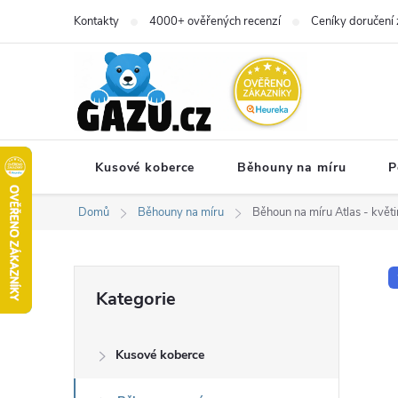
Přejít
Kontakty
4000+ ověřených recenzí
Ceníky doručení 
na
obsah
Kusové koberce
Běhouny na míru
P
Domů
Běhouny na míru
Běhoun na míru Atlas - květi
P
Přeskočit
Kategorie
kategorie
o
Kusové koberce
s