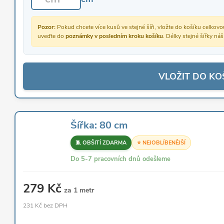
Pozor:
Pokud chcete více kusů ve stejné šíři, vložte do košíku celko
uveďte do
poznámky v posledním kroku košíku
. Délky stejné šířky ná
VLOŽIT DO KO
Šířka: 80 cm
🧵 OBŠITÍ ZDARMA
⭐ NEJOBLÍBENĚJŠÍ
Do 5-7 pracovních dnů odešleme
279 Kč
za 1 metr
231 Kč bez DPH