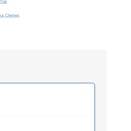
Tisk
ka:
Chemex