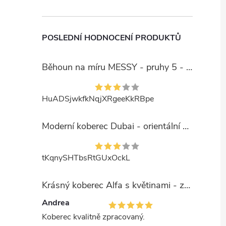
POSLEDNÍ HODNOCENÍ PRODUKTŮ
Běhoun na míru MESSY - pruhy 5 - béžový
HuADSjwkfkNqjXRgeeKkRBpe
Moderní koberec Dubai - orientální 6 - červený
tKqnySHTbsRtGUxOckL
Krásný koberec Alfa s květinami - zelený
Andrea
Koberec kvalitně zpracovaný.