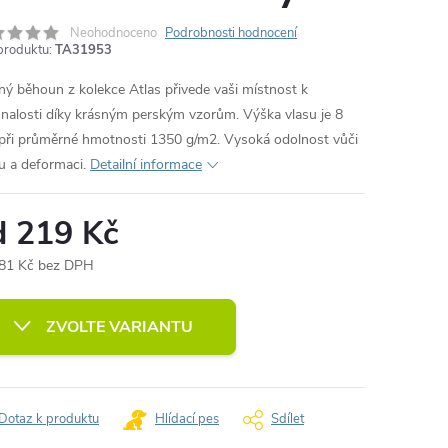
Neohodnoceno
Podrobnosti hodnocení
produktu:
TA31953
ný běhoun z kolekce Atlas přivede vaši místnost k
nalosti díky krásným perským vzorům. Výška vlasu je 8
ři průměrné hmotnosti 1350 g/m2. Vysoká odolnost vůči
u a deformaci.
Detailní informace
d
219 Kč
81 Kč
bez DPH
ná
:
ZVOLTE VARIANTU
Dotaz k produktu
Hlídací pes
Sdílet