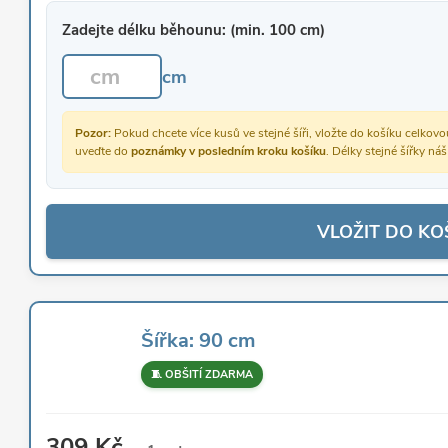
Zadejte délku běhounu: (min. 100 cm)
cm
Pozor:
Pokud chcete více kusů ve stejné šíři, vložte do košíku celko
uveďte do
poznámky v posledním kroku košíku
. Délky stejné šířky ná
VLOŽIT DO KO
Šířka: 90 cm
🧵 OBŠITÍ ZDARMA
309 Kč