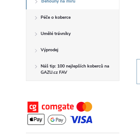
Běhouny na míru
t
Péče o koberce
r
a
Umělé trávníky
n
Výprodej
n
Náš tip: 100 nejlepších koberců na
GAZU.cz FAV
í
p
a
n