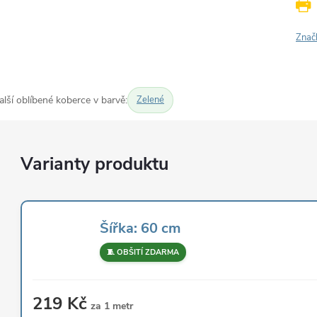
Znač
alší oblíbené koberce v barvě:
Zelené
Šířka: 60 cm
🧵 OBŠITÍ ZDARMA
219 Kč
za 1 metr