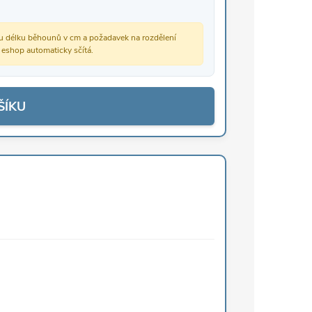
vou délku běhounů v cm a požadavek na rozdělení
š eshop automaticky sčítá.
ŠÍKU