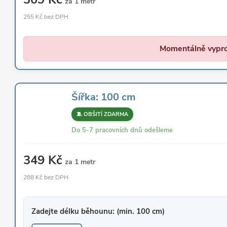
za 1 metr
255 Kč bez DPH
Momentálně vypr
Šířka: 100 cm
🧵 OBŠITÍ ZDARMA
Do 5-7 pracovních dnů odešleme
349 Kč
za 1 metr
288 Kč bez DPH
Zadejte délku běhounu: (min. 100 cm)