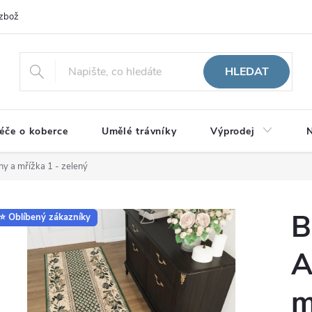
zboží
HLEDAT
éče o koberce
Umělé trávníky
Výprodej
N
ny a mřížka 1 - zelený
B
⭐ Oblíbený zákazníky
A
m