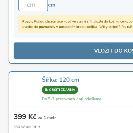
cm
Pozor:
Pokud chcete více kusů ve stejné šíři, vložte do košíku celko
uveďte do
poznámky v posledním kroku košíku
. Délky stejné šířky ná
VLOŽIT DO KO
Šířka: 120 cm
🧵 OBŠITÍ ZDARMA
Do 5-7 pracovních dnů odešleme
399 Kč
za 1 metr
330 Kč bez DPH