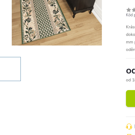
Kód 
Krás
doko
mm p
oděr
o
od
1
Měr
cena