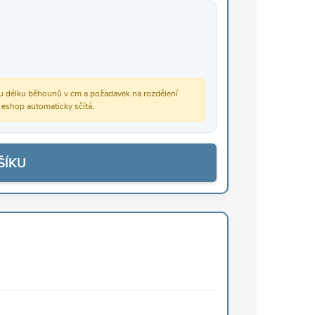
vou délku běhounů v cm a požadavek na rozdělení
š eshop automaticky sčítá.
ŠÍKU