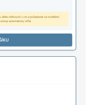
vou délku běhounů v cm a požadavek na rozdělení
š eshop automaticky sčítá.
ŠÍKU