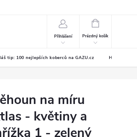
NÁKUPNÍ
KOŠÍK
Prázdný košík
Přihlášení
áš tip: 100 nejlepších koberců na GAZU.cz
Hodnocení o
ěhoun na míru
tlas - květiny a
řížka 1 - zelený