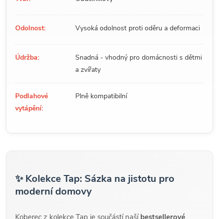
Odolnost:
Vysoká odolnost proti oděru a deformaci
Údržba:
Snadná - vhodný pro domácnosti s dětmi
a zvířaty
Podlahové
Plně kompatibilní
vytápění:
✨ Kolekce Tap: Sázka na jistotu pro
moderní domovy
Koberec z kolekce Tap je součástí naší
bestsellerové