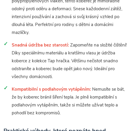
polypropylenových vláken, tento koberec je mimořádně
odolný proti oděru a deformaci. Snese každodenní zátěž,
intenzivní používání a zachová si svůj krásný vzhled po
dlouhá léta. Perfektní pro rodiny s dětmi a domácími
mazlíčky.
Snadná údržba bez starostí:
Zapomeňte na složité čištění!
Díky speciálnímu materiálu a kratšímu vlasu je údržba
koberce z kolekce Tap hračka. Většinu nečistot snadno
odstraníte a koberec bude opět jako nový. Ideální pro
všechny domácnosti.
Kompatibilní s podlahovým vytápěním:
Nemusíte se bát,
že by koberec bránil šíření tepla. Je plně kompatibilní s
podlahovým vytápěním, takže si můžete užívat teplo a
pohodlí bez kompromisů.
Praktické výhody, které poznáte hned