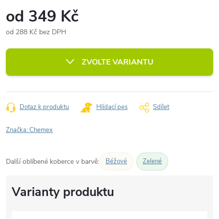
od
349 Kč
od
288 Kč
bez DPH
Měrná
cena:
ZVOLTE VARIANTU
Dotaz k produktu
Hlídací pes
Sdílet
Značka:
Chemex
Další oblíbené koberce v barvě:
Béžové
Zelené