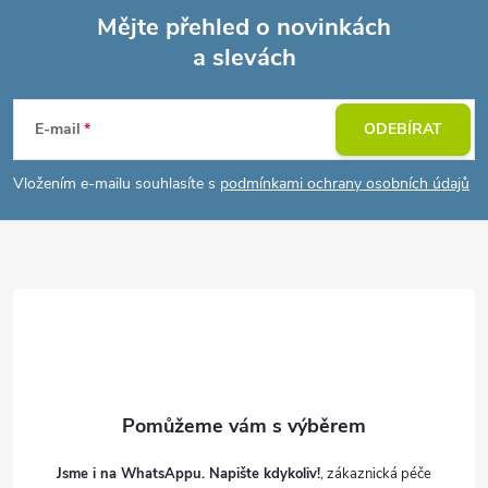
Mějte přehled o novinkách
a slevách
Z
á
E-mail
ODEBÍRAT
p
Vložením e-mailu souhlasíte s
podmínkami ochrany osobních údajů
a
t
í
Jsme i na WhatsAppu. Napište kdykoliv!