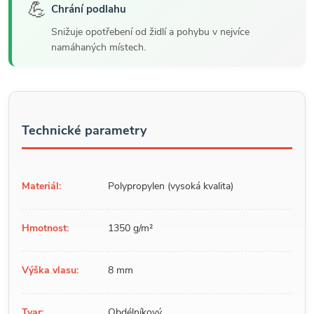
💪
Chrání podlahu
Snižuje opotřebení od židlí a pohybu v nejvíce
namáhaných místech.
Technické parametry
Materiál:
Polypropylen (vysoká kvalita)
Hmotnost:
1350 g/m²
Výška vlasu:
8 mm
Tvar:
Obdélníkový