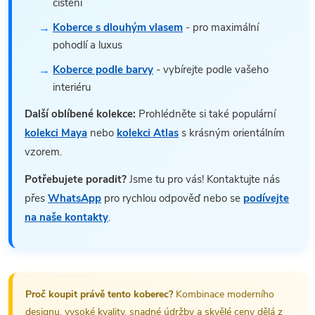
čištění
Koberce s dlouhým vlasem
- pro maximální
pohodlí a luxus
Koberce podle barvy
- vybírejte podle vašeho
interiéru
Další oblíbené kolekce:
Prohlédněte si také populární
kolekci Maya
nebo
kolekci Atlas
s krásným orientálním
vzorem.
Potřebujete poradit?
Jsme tu pro vás! Kontaktujte nás
přes
WhatsApp
pro rychlou odpověď nebo se
podívejte
na naše kontakty
.
Proč koupit právě tento koberec?
Kombinace moderního
designu, vysoké kvality, snadné údržby a skvělé ceny dělá z