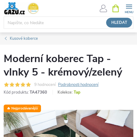
Přejít
NÁKUPNÍ
KOŠÍK
na
obsah
HLEDAT
Kusové koberce
Moderní koberec Tap -
vlnky 5 - krémový/zelený
9 hodnocení
Podrobnosti hodnocení
Kód produktu:
TA47360
Kolekce:
Tap
🔥 Nejprodávanější