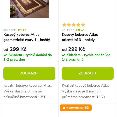
ů
KOLEKCE:
ATLAS
KOLEKCE:
ATLAS
Kusový koberec Atlas -
Kusový koberec Atlas -
geometrické tvary 1 - hnědý
orientální 3 - hnědý
299 Kč
299 Kč
od
od
Skladem - rychlé dodání do
Skladem - rychlé dodání do
1-2 prac. dnů
1-2 prac. dnů
ZOBRAZIT
ZOBRAZIT
Kvalitní kusové koberce Atlas.
Kvalitní kusové koberce Atlas.
Výška vlasu je 8 mm při
Výška vlasu je 8 mm při
průměrné hmotnosti 1350
průměrné hmotnosti 1350
g/m2. Vhodné do místností s
g/m2. Vhodné do místností s
🔥 Nejprodávanější
podlahovým vytápěním.
podlahovým vytápěním.