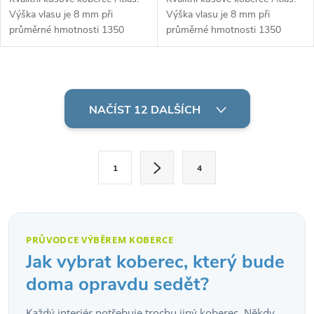
Výška vlasu je 8 mm při
Výška vlasu je 8 mm při
průměrné hmotnosti 1350
průměrné hmotnosti 1350
g/m2. Vhodné do místností s
g/m2. Vhodné do místností s
podlahovým vytápěním.
podlahovým vytápěním.
O
v
NAČÍST 12 DALŠÍCH
l
S
á
1
4
t
d
r
á
a
n
PRŮVODCE VÝBĚREM KOBERCE
c
k
Jak vybrat koberec, který bude
o
í
doma opravdu sedět?
v
p
Každý interiér potřebuje trochu jiný koberec. Někdy