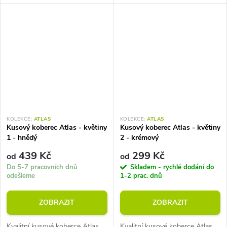
g/m2. Vhodné do místností s
g/m2. Vhodné do místností s
podlahovým vytápěním.
podlahovým vytápěním.
KOLEKCE:
ATLAS
KOLEKCE:
ATLAS
Kusový koberec Atlas - květiny
Kusový koberec Atlas - květiny
1 - hnědý
2 - krémový
439 Kč
299 Kč
od
od
Do 5-7 pracovních dnů
Skladem - rychlé dodání do
odešleme
1-2 prac. dnů
ZOBRAZIT
ZOBRAZIT
Kvalitní kusové koberce Atlas.
Kvalitní kusové koberce Atlas.