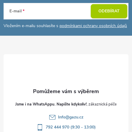
á
E-mail
ODEBÍRAT
p
Vložením e-mailu souhlasíte s
podmínkami ochrany osobních údajů
a
t
í
Jsme i na WhatsAppu. Napište kdykoliv!
Info
@
gazu.cz
792 444 970 (9:30 - 13:00)