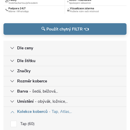
💳
⭐
Dobírka/kartou/převodem
Spokojení zákazníci
Podpora 24/7
Vizualizace zdarma
📞
🔮
Máme i WhatsApp
Pošlete nám vaši místnost
🔍 Použít chytrý FILTR 👈
Dle ceny
Dle štítku
Značky
Rozměr koberce
Barva
- šedá, béžová,..
Umístění
- obývák, ložnice,..
Kolekce koberců
- Tap, Atlas,..
Tap
60