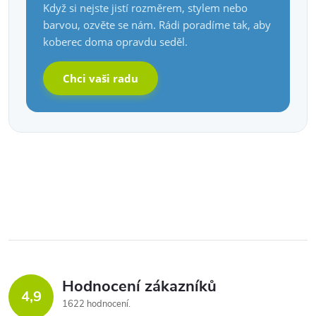
Když si nejste jistí rozměrem, stylem nebo
barvou, ozvěte se nám. Rádi poradíme tak, aby
koberec doma opravdu seděl.
Chci vaši radu
Hodnocení zákazníků
4,9
1622 hodnocení