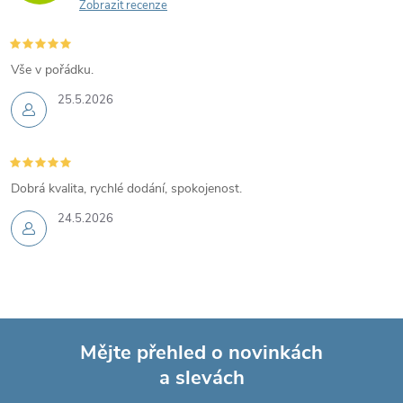
Zobrazit recenze
Vše v pořádku.
25.5.2026
Dobrá kvalita, rychlé dodání, spokojenost.
24.5.2026
Mějte přehled o novinkách
a slevách
Z