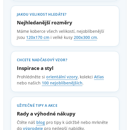
JAKOU VELIKOST HLEDÁTE?
Nejhledanější rozměry
Máme koberce všech velikostí, nejoblíbenější
jsou
120x170 cm
i velké kusy
200x300 cm
.
CHCETE NADČASOVÝ VZOR?
Inspirace a styl
Prohlédněte si
orientální vzory
, kolekci
Atlas
nebo našich
100 nejoblíbenějších
.
UŽITEČNÉ TIPY A AKCE
Rady a výhodné nákupy
Čtěte náš
blog
pro tipy k údržbě nebo mrkněte
do
výprodeje
pro nejlepší nabídky.