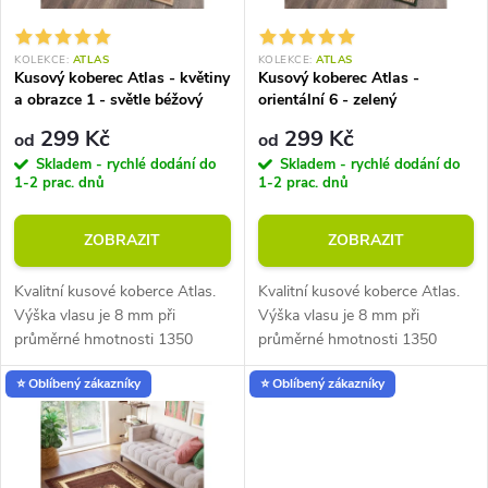
í
s
KOLEKCE:
ATLAS
KOLEKCE:
ATLAS
p
Kusový koberec Atlas - květiny
Kusový koberec Atlas -
p
a obrazce 1 - světle béžový
orientální 6 - zelený
r
299 Kč
299 Kč
od
od
r
Skladem - rychlé dodání do
Skladem - rychlé dodání do
o
1-2 prac. dnů
1-2 prac. dnů
o
d
ZOBRAZIT
ZOBRAZIT
d
u
Kvalitní kusové koberce Atlas.
Kvalitní kusové koberce Atlas.
u
Výška vlasu je 8 mm při
Výška vlasu je 8 mm při
k
průměrné hmotnosti 1350
průměrné hmotnosti 1350
k
g/m2. Vhodné do místností s
g/m2. Vhodné do místností s
⭐ Oblíbený zákazníky
⭐ Oblíbený zákazníky
podlahovým vytápěním.
podlahovým vytápěním.
t
t
ů