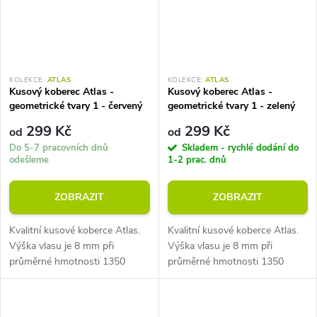
KOLEKCE:
ATLAS
KOLEKCE:
ATLAS
Kusový koberec Atlas -
Kusový koberec Atlas -
geometrické tvary 1 - červený
geometrické tvary 1 - zelený
299 Kč
299 Kč
od
od
Do 5-7 pracovních dnů
Skladem - rychlé dodání do
odešleme
1-2 prac. dnů
ZOBRAZIT
ZOBRAZIT
Kvalitní kusové koberce Atlas.
Kvalitní kusové koberce Atlas.
Výška vlasu je 8 mm při
Výška vlasu je 8 mm při
průměrné hmotnosti 1350
průměrné hmotnosti 1350
g/m2. Vhodné do místností s
g/m2. Vhodné do místností s
podlahovým vytápěním.
podlahovým vytápěním.