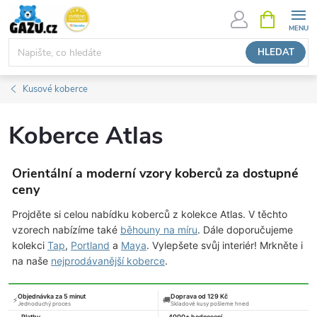
Přejít
NÁKUPNÍ
KOŠÍK
na
obsah
HLEDAT
Kusové koberce
Koberce Atlas
Orientální a moderní vzory koberců za dostupné
ceny
Projděte si celou nabídku koberců z kolekce Atlas. V těchto
vzorech nabízíme také
běhouny na míru
. Dále doporučujeme
kolekci
Tap
,
Portland
a
Maya
. Vylepšete svůj interiér! Mrkněte i
na naše
nejprodávanější koberce
.
Objednávka za 5 minut
Doprava od 129 Kč
⚡
🚚
Jednoduchý proces
Skladové kusy pošleme hned
Platby
4000+ hodnocení