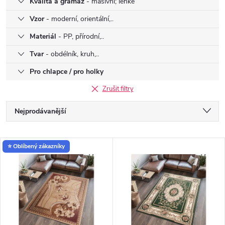
Kvalita a gramáž
- masivní; lehké
Vzor
- moderní, orientální,..
Materiál
- PP, přírodní,..
Tvar
- obdélník, kruh,..
Pro chlapce / pro holky
Zrušit filtry
Ř
Nejprodávanější
a
Nejlevnější
V
⭐ Oblíbený zákazníky
Nejdražší
z
ý
Abecedně
e
p
n
i