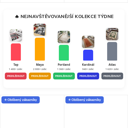
g/m2. Vhodné do místností s
g/m2. Vhodné do místností s
podlahovým vytápěním.
podlahovým vytápěním.
🔥 NEJNAVŠTĚVOVANĚJŠÍ KOLEKCE TÝDNE
Tap
Maya
Portland
Kardinál
Atlas
1 480+ zobr.
2 000+ zobr.
1 360+ zobr.
940+ zobr.
1 620+ zobr.
PROHLÉDNOUT
PROHLÉDNOUT
PROHLÉDNOUT
PROHLÉDNOUT
PROHLÉDNOUT
⭐ Oblíbený zákazníky
⭐ Oblíbený zákazníky