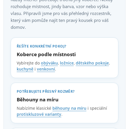
á
rozhoduje místnost, jindy barva, vzor nebo výška
r
n
vlasu. Připravili jsme pro vás přehledný rozcestník,
í
v
který vám pomůže najít ten pravý kousek pro váš
domov.
k
y
ŘEŠÍTE KONKRÉTNÍ POKOJ?
v
Koberce podle místnosti
Vybírejte do
obýváku
,
ložnice
,
dětského pokoje
,
ý
kuchyně
i
venkovní
.
p
i
POTŘEBUJETE PŘESNÝ ROZMĚR?
Běhouny na míru
s
Nabízíme klasické
běhouny na míru
i speciální
u
protiskluzové varianty
.