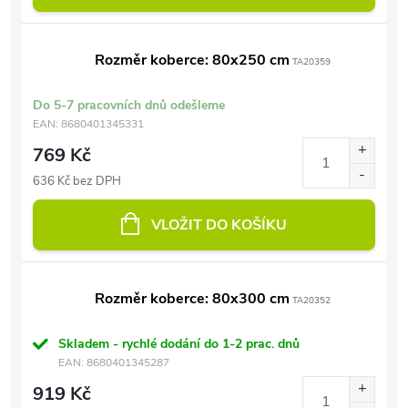
Rozměr koberce: 80x250 cm
TA20359
Do 5-7 pracovních dnů odešleme
EAN:
8680401345331
769 Kč
636 Kč bez DPH
VLOŽIT DO KOŠÍKU
Rozměr koberce: 80x300 cm
TA20352
Skladem - rychlé dodání do 1-2 prac. dnů
EAN:
8680401345287
919 Kč