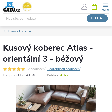
Přejít
NÁKUPNÍ
KOŠÍK
na
obsah
HLEDAT
Kusové koberce
Kusový koberec Atlas -
orientální 3 - béžový
2 hodnocení
Podrobnosti hodnocení
Kód produktu:
TA15405
Kolekce:
Atlas