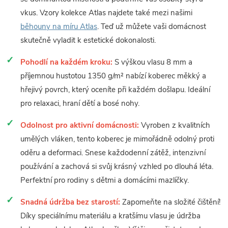
vkus. Vzory kolekce Atlas najdete také mezi našimi
běhouny na míru Atlas
. Teď už můžete vaši domácnost
skutečně vyladit k estetické dokonalosti.
Pohodlí na každém kroku:
S výškou vlasu 8 mm a
příjemnou hustotou 1350 g/m² nabízí koberec měkký a
hřejivý povrch, který oceníte při každém došlapu. Ideální
pro relaxaci, hraní dětí a bosé nohy.
Odolnost pro aktivní domácnosti:
Vyroben z kvalitních
umělých vláken, tento koberec je mimořádně odolný proti
oděru a deformaci. Snese každodenní zátěž, intenzivní
používání a zachová si svůj krásný vzhled po dlouhá léta.
Perfektní pro rodiny s dětmi a domácími mazlíčky.
Snadná údržba bez starostí:
Zapomeňte na složité čištění!
Díky speciálnímu materiálu a kratšímu vlasu je údržba