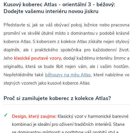
Kusový koberec Atlas - orientální 3 - béžový:
Dodejte vašemu interiéru novou jiskru
Představte si, jak se váš obývací pokoj, ložnice nebo pracovna
promění ve skvělé útulné místo s dominantou v podobě krásné
koberce Atlas. S kobercem z kolekce Atlas získáte nejen stylový
doplněk, ale i praktického společníka pro každodenní život.
Jeho
klasické poutavé vzory,
dodají každému interiéru šmrnc a
originalitu, která se bude líbit nejen vám, ale i vašim hostům.
Nepřehlédněte také
běhouny na míru Atlas
, které nabízíme ve
stejných vzorech jako kusové koberce Atlas
Proč si zamilujete koberec z kolekce Atlas?
Design, který zaujme:
Klasický vzor v harmonické barevné
kombinaci je ideální pro oživení tradičních interiérů. Stane
se dominantou místnosti a podtrhne váš osobitý styl a