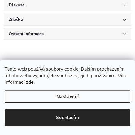
Diskuse
Značka
Ostatní informace
K tomuto produktu
Tento web používá soubory cookie. Dalším procházením
doporučujeme ještě dokoupit
tohoto webu vyjadřujete souhlas s jejich používáním. Více
informací
zde
.
🔥 Nejprodávanější
🔥 Nejprodávanější
Nastavení
Souhlasím