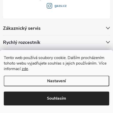
gazu.cz
Zákaznický servis
Rychlý rozcestník
Klub GAZU.cz
Tento web používá soubory cookie. Dalším procházením
tohoto webu vyjadřujete souhlas s jejich používáním. Více
informací
zde
.
Nastavení
Souhlasím
Copyright 2026
GAZU.cz | moderní koberce
. Všechna práva vyhrazena.
Vytvořil Shoptet