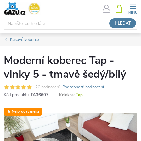
Přejít
NÁKUPNÍ
KOŠÍK
na
obsah
HLEDAT
Kusové koberce
Moderní koberec Tap -
vlnky 5 - tmavě šedý/bílý
26 hodnocení
Podrobnosti hodnocení
Kód produktu:
TA36607
Kolekce:
Tap
🔥 Nejprodávanější