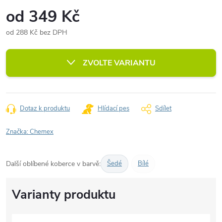
od
349 Kč
od
288 Kč
bez DPH
Měrná
cena:
ZVOLTE VARIANTU
Dotaz k produktu
Hlídací pes
Sdílet
Značka:
Chemex
Další oblíbené koberce v barvě:
Šedé
Bílé