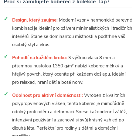
Proč si zamilujete koberec z kolekce Tap?
Design, který zaujme:
Moderní vzor v harmonické barevné
kombinaci je ideální pro oživení minimalistických i tradičních
interiérů. Stane se dominantou místnosti a podtrhne váš
osobitý styl a vkus.
Pohodlí na každém kroku:
S výškou vlasu 8 mm a
příjemnou hustotou 1350 g/m² nabízí koberec měkký a
hřejivý povrch, který oceníte při každém došlapu. Ideální
pro relaxaci, hraní dětí a bosé nohy.
Odolnost pro aktivní domácnosti:
Vyroben z kvalitních
polypropylenových vláken, tento koberec je mimořádně
odolný proti oděru a deformaci. Snese každodenní zátěž,
intenzivní používání a zachová si svůj krásný vzhled po
dlouhá léta. Perfektní pro rodiny s dětmi a domácími