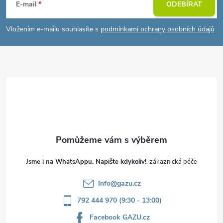
á
E-mail
ODEBÍRAT
p
Vložením e-mailu souhlasíte s
podmínkami ochrany osobních údajů
a
t
í
Jsme i na WhatsAppu. Napište kdykoliv!
Info
@
gazu.cz
792 444 970 (9:30 - 13:00)
Facebook GAZU.cz