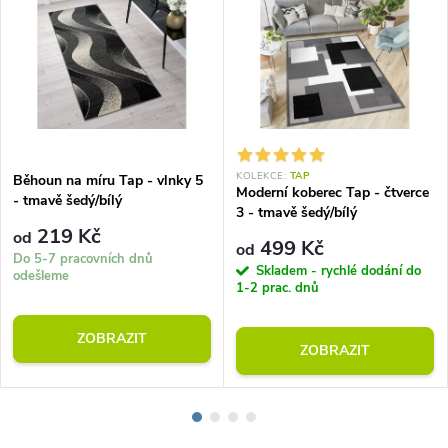
KOLEKCE:
TAP
Běhoun na míru Tap - vlnky 5
Moderní koberec Tap - čtverce
- tmavě šedý/bílý
3 - tmavě šedý/bílý
219 Kč
od
499 Kč
od
Do 5-7 pracovních dnů
Skladem - rychlé dodání do
odešleme
1-2 prac. dnů
ZOBRAZIT
ZOBRAZIT