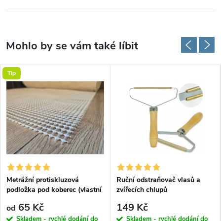
Tip
Metrážní protiskluzová
Ruční odstraňovač vlasů a
podložka pod koberec (vlastní
zvířecích chlupů
rozměr)
65 Kč
149 Kč
od
Skladem - rychlé dodání do
Skladem - rychlé dodání do