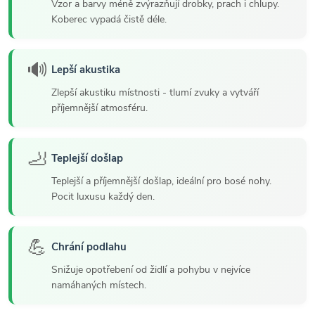
Vzor a barvy méně zvýrazňují drobky, prach i chlupy.
Koberec vypadá čistě déle.
🔊
Lepší akustika
Zlepší akustiku místnosti - tlumí zvuky a vytváří
příjemnější atmosféru.
🦶
Teplejší došlap
Teplejší a příjemnější došlap, ideální pro bosé nohy.
Pocit luxusu každý den.
💪
Chrání podlahu
Snižuje opotřebení od židlí a pohybu v nejvíce
namáhaných místech.