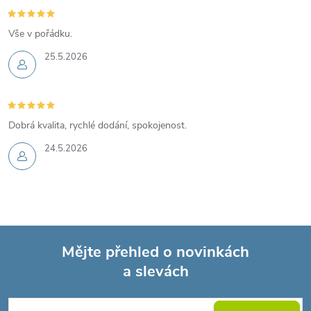
Vše v pořádku.
25.5.2026
Dobrá kvalita, rychlé dodání, spokojenost.
24.5.2026
Mějte přehled o novinkách
a slevách
Z