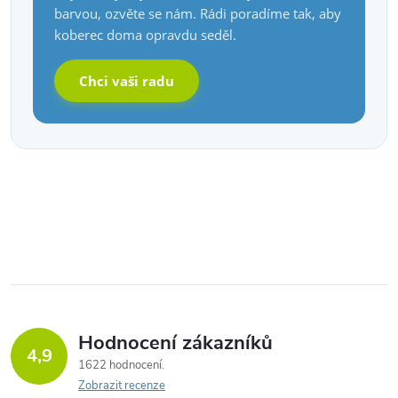
barvou, ozvěte se nám. Rádi poradíme tak, aby
koberec doma opravdu seděl.
Chci vaši radu
Hodnocení zákazníků
4,9
1622 hodnocení
Zobrazit recenze