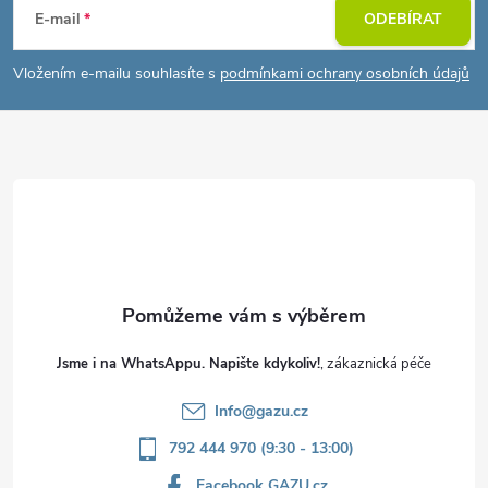
á
E-mail
ODEBÍRAT
p
Vložením e-mailu souhlasíte s
podmínkami ochrany osobních údajů
a
t
í
Jsme i na WhatsAppu. Napište kdykoliv!
Info
@
gazu.cz
792 444 970 (9:30 - 13:00)
Facebook GAZU.cz