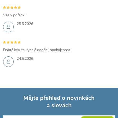
Vše v pořádku.
25.5.2026
Dobrá kvalita, rychlé dodání, spokojenost.
24.5.2026
Mějte přehled o novinkách
a slevách
Z