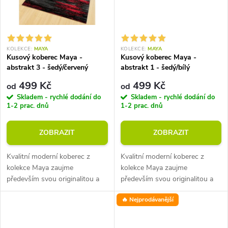
KOLEKCE:
MAYA
KOLEKCE:
MAYA
Kusový koberec Maya -
Kusový koberec Maya -
abstrakt 3 - šedý/červený
abstrakt 1 - šedý/bílý
499 Kč
499 Kč
od
od
Skladem - rychlé dodání do
Skladem - rychlé dodání do
1-2 prac. dnů
1-2 prac. dnů
ZOBRAZIT
ZOBRAZIT
Kvalitní moderní koberec z
Kvalitní moderní koberec z
kolekce Maya zaujme
kolekce Maya zaujme
především svou originalitou a
především svou originalitou a
příjemnými materiály. Výška
příjemnými materiály. Výška
🔥 Nejprodávanější
vlasu je 8 mm při průměrné
vlasu je 8 mm při průměrné
hmotnosti 1350 g/m2.
hmotnosti 1350 g/m2.