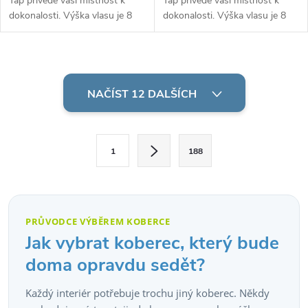
Tap přivede vaši místnost k
Tap přivede vaši místnost k
dokonalosti. Výška vlasu je 8
dokonalosti. Výška vlasu je 8
mm při průměrné
mm při průměrné
hmotnosti 1350 g/m2. Vysoká
hmotnosti 1350 g/m2. Vysoká
odolnost vůči oděru.
odolnost vůči oděru.
O
v
NAČÍST 12 DALŠÍCH
l
S
á
1
188
t
d
r
á
a
n
PRŮVODCE VÝBĚREM KOBERCE
c
k
Jak vybrat koberec, který bude
o
í
doma opravdu sedět?
v
p
Každý interiér potřebuje trochu jiný koberec. Někdy
á