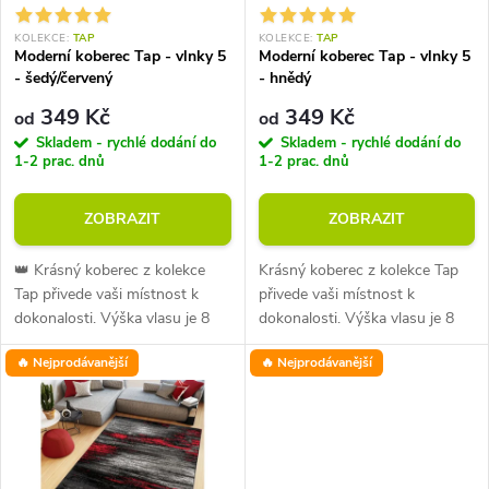
í
s
KOLEKCE:
TAP
KOLEKCE:
TAP
p
Moderní koberec Tap - vlnky 5
Moderní koberec Tap - vlnky 5
p
- šedý/červený
- hnědý
r
349 Kč
349 Kč
od
od
r
Skladem - rychlé dodání do
Skladem - rychlé dodání do
o
1-2 prac. dnů
1-2 prac. dnů
o
d
ZOBRAZIT
ZOBRAZIT
d
u
👑 Krásný koberec z kolekce
Krásný koberec z kolekce Tap
u
Tap přivede vaši místnost k
přivede vaši místnost k
k
dokonalosti. Výška vlasu je 8
dokonalosti. Výška vlasu je 8
k
mm při průměrné
mm při průměrné
🔥 Nejprodávanější
🔥 Nejprodávanější
hmotnosti 1350 g/m2. Vysoká
hmotnosti 1350 g/m2. Vysoká
t
odolnost vůči oděru.
odolnost vůči oděru.
t
ů
ů