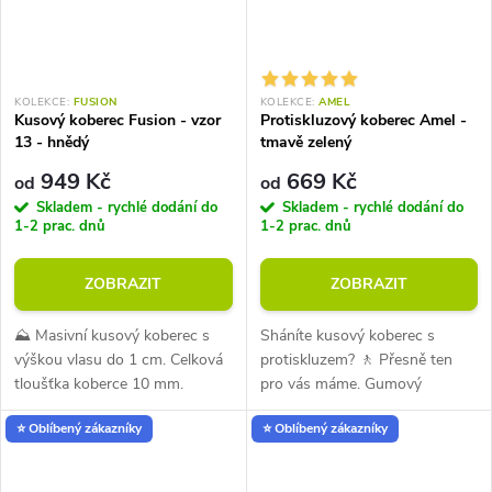
KOLEKCE:
FUSION
KOLEKCE:
AMEL
Kusový koberec Fusion - vzor
Protiskluzový koberec Amel -
13 - hnědý
tmavě zelený
949 Kč
669 Kč
od
od
Skladem - rychlé dodání do
Skladem - rychlé dodání do
1-2 prac. dnů
1-2 prac. dnů
ZOBRAZIT
ZOBRAZIT
⛰️ Masivní kusový koberec s
Sháníte kusový koberec s
výškou vlasu do 1 cm. Celková
protiskluzem? 🚶 Přesně ten
tloušťka koberce 10 mm.
pro vás máme. Gumový
Nadstandardní hmotnost na
podklad, dlouhý a hustý vlas,
⭐ Oblíbený zákazníky
⭐ Oblíbený zákazníky
metr čtvereční, hustý vlas.
polypropylen, vhodný pro
Materiál kvalitní polypropylen.
alergiky, příjemný na dotek,
Vhodný...
hmotnost 2000...