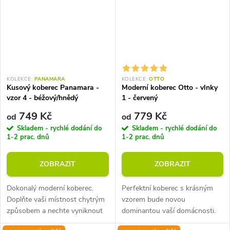
KOLEKCE:
PANAMARA
KOLEKCE:
OTTO
Kusový koberec Panamara -
Moderní koberec Otto - vlnky
vzor 4 - béžový/hnědý
1 - červený
749 Kč
779 Kč
od
od
Skladem - rychlé dodání do
Skladem - rychlé dodání do
1-2 prac. dnů
1-2 prac. dnů
ZOBRAZIT
ZOBRAZIT
Dokonalý moderní koberec.
Perfektní koberec s krásným
Doplňte vaši místnost chytrým
vzorem bude novou
způsobem a nechte vyniknout
dominantou vaší domácnosti.
charakter vaší dokonalé
Skvělá volba, pokud chcete mít