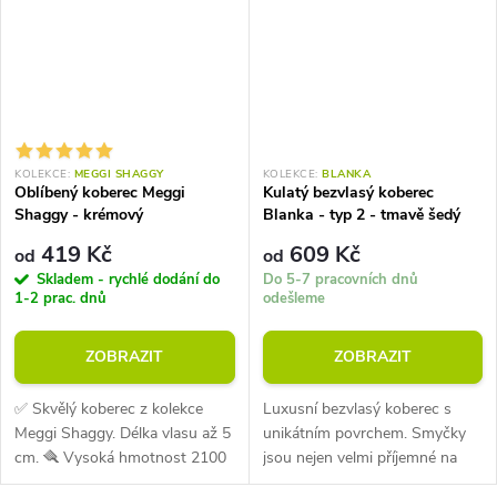
KOLEKCE:
MEGGI SHAGGY
KOLEKCE:
BLANKA
Oblíbený koberec Meggi
Kulatý bezvlasý koberec
Shaggy - krémový
Blanka - typ 2 - tmavě šedý
419 Kč
609 Kč
od
od
Skladem - rychlé dodání do
Do 5-7 pracovních dnů
1-2 prac. dnů
odešleme
ZOBRAZIT
ZOBRAZIT
✅ Skvělý koberec z kolekce
Luxusní bezvlasý koberec s
Meggi Shaggy. Délka vlasu až 5
unikátním povrchem. Smyčky
cm. 🪮 Vysoká hmotnost 2100
jsou nejen velmi příjemné na
g na m2. Materiál polypropylen.
dotek, ale také působí velmi