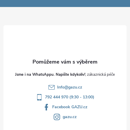
a
t
í
Jsme i na WhatsAppu. Napište kdykoliv!
Info
@
gazu.cz
792 444 970 (9:30 - 13:00)
Facebook GAZU.cz
gazu.cz