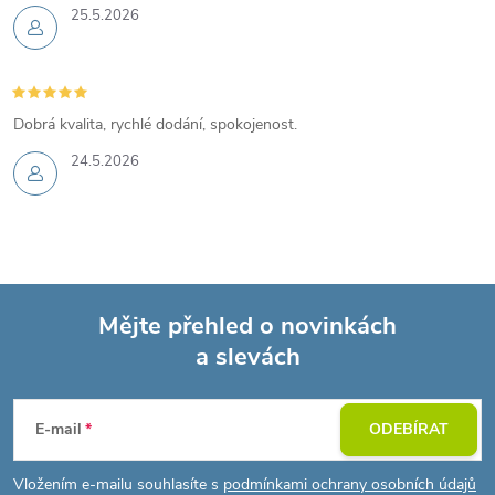
25.5.2026
Dobrá kvalita, rychlé dodání, spokojenost.
24.5.2026
Mějte přehled o novinkách
a slevách
Z
á
E-mail
ODEBÍRAT
p
Vložením e-mailu souhlasíte s
podmínkami ochrany osobních údajů