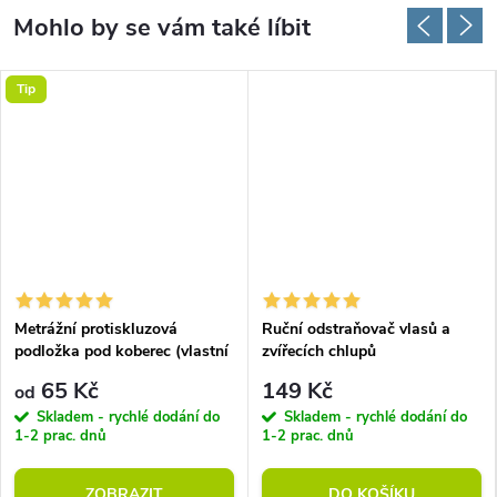
Tip
Metrážní protiskluzová
Ruční odstraňovač vlasů a
podložka pod koberec (vlastní
zvířecích chlupů
rozměr)
65 Kč
149 Kč
od
Skladem - rychlé dodání do
Skladem - rychlé dodání do
1-2 prac. dnů
1-2 prac. dnů
ZOBRAZIT
DO KOŠÍKU