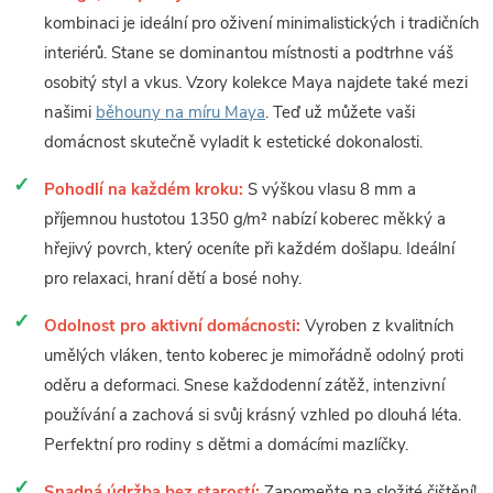
kombinaci je ideální pro oživení minimalistických i tradičních
interiérů. Stane se dominantou místnosti a podtrhne váš
osobitý styl a vkus. Vzory kolekce Maya najdete také mezi
našimi
běhouny na míru Maya
. Teď už můžete vaši
domácnost skutečně vyladit k estetické dokonalosti.
Pohodlí na každém kroku:
S výškou vlasu 8 mm a
příjemnou hustotou 1350 g/m² nabízí koberec měkký a
hřejivý povrch, který oceníte při každém došlapu. Ideální
pro relaxaci, hraní dětí a bosé nohy.
Odolnost pro aktivní domácnosti:
Vyroben z kvalitních
umělých vláken, tento koberec je mimořádně odolný proti
oděru a deformaci. Snese každodenní zátěž, intenzivní
používání a zachová si svůj krásný vzhled po dlouhá léta.
Perfektní pro rodiny s dětmi a domácími mazlíčky.
Snadná údržba bez starostí:
Zapomeňte na složité čištění!