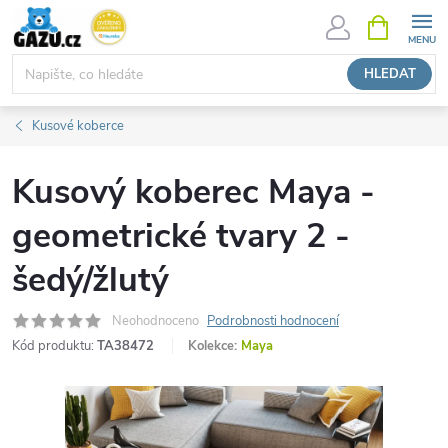
Přejít
NÁKUPNÍ
KOŠÍK
na
obsah
HLEDAT
Kusové koberce
Kusový koberec Maya -
geometrické tvary 2 -
šedý/žlutý
Neohodnoceno
Podrobnosti hodnocení
Kód produktu:
TA38472
Kolekce:
Maya