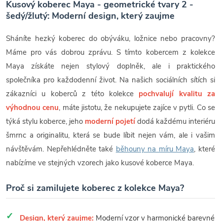
Kusový koberec Maya - geometrické tvary 2 -
šedý/žlutý: Moderní design, který zaujme
Sháníte hezký koberec do obýváku, ložnice nebo pracovny?
Máme pro vás dobrou zprávu. S tímto kobercem z kolekce
Maya získáte nejen stylový doplněk, ale i praktického
společníka pro každodenní život. Na našich sociálních sítích si
zákazníci u koberců z této kolekce
pochvalují kvalitu za
výhodnou cenu
, máte jistotu, že nekupujete zajíce v pytli. Co se
týká stylu koberce, jeho
moderní pojetí
dodá každému interiéru
šmrnc a originalitu, která se bude líbit nejen vám, ale i vašim
návštěvám. Nepřehlédněte také
běhouny na míru Maya
, které
nabízíme ve stejných vzorech jako kusové koberce Maya.
Proč si zamilujete koberec z kolekce Maya?
Design, který zaujme:
Moderní vzor v harmonické barevné