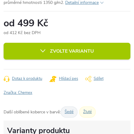
průměrné hmotnosti 1350 g/m2.
Detailní informace
od
499 Kč
od
412 Kč
bez DPH
Měrná
cena:
ZVOLTE VARIANTU
Dotaz k produktu
Hlídací pes
Sdílet
Značka:
Chemex
Další oblíbené koberce v barvě:
Šedé
Žluté