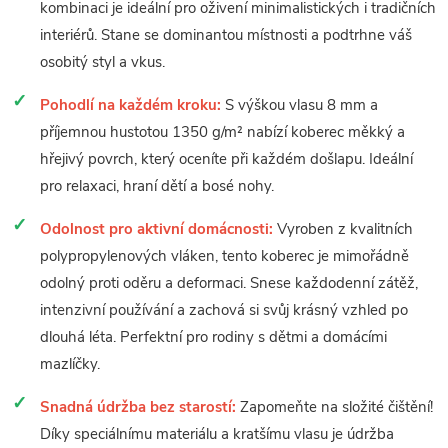
kombinaci je ideální pro oživení minimalistických i tradičních
interiérů. Stane se dominantou místnosti a podtrhne váš
osobitý styl a vkus.
Pohodlí na každém kroku:
S výškou vlasu 8 mm a
příjemnou hustotou 1350 g/m² nabízí koberec měkký a
hřejivý povrch, který oceníte při každém došlapu. Ideální
pro relaxaci, hraní dětí a bosé nohy.
Odolnost pro aktivní domácnosti:
Vyroben z kvalitních
polypropylenových vláken, tento koberec je mimořádně
odolný proti oděru a deformaci. Snese každodenní zátěž,
intenzivní používání a zachová si svůj krásný vzhled po
dlouhá léta. Perfektní pro rodiny s dětmi a domácími
mazlíčky.
Snadná údržba bez starostí:
Zapomeňte na složité čištění!
Díky speciálnímu materiálu a kratšímu vlasu je údržba