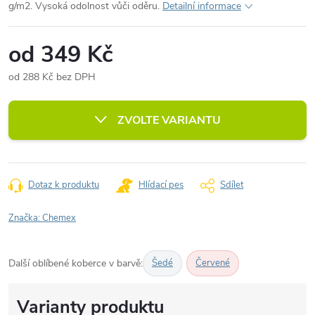
g/m2. Vysoká odolnost vůči oděru.
Detailní informace
od
349 Kč
od
288 Kč
bez DPH
Měrná
cena:
ZVOLTE VARIANTU
Dotaz k produktu
Hlídací pes
Sdílet
Značka:
Chemex
Další oblíbené koberce v barvě:
Šedé
Červené