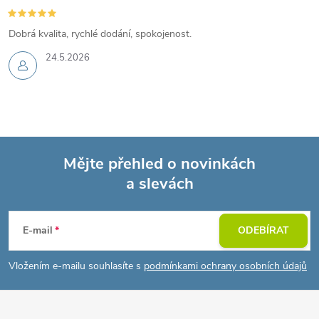
Dobrá kvalita, rychlé dodání, spokojenost.
24.5.2026
Mějte přehled o novinkách
a slevách
Z
á
E-mail
ODEBÍRAT
p
Vložením e-mailu souhlasíte s
podmínkami ochrany osobních údajů
a