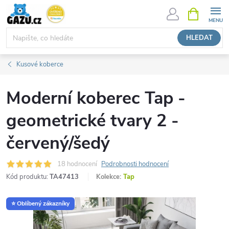
Přejít
NÁKUPNÍ
KOŠÍK
na
obsah
HLEDAT
Kusové koberce
Moderní koberec Tap -
geometrické tvary 2 -
červený/šedý
18 hodnocení
Podrobnosti hodnocení
Kód produktu:
TA47413
Kolekce:
Tap
⭐ Oblíbený zákazníky