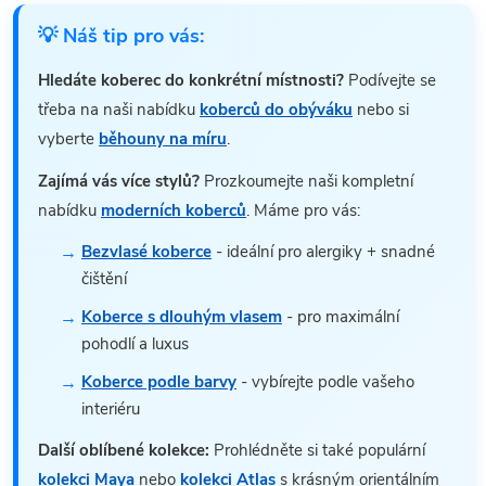
💡 Náš tip pro vás:
Hledáte koberec do konkrétní místnosti?
Podívejte se
třeba na naši nabídku
koberců do obýváku
nebo si
vyberte
běhouny na míru
.
Zajímá vás více stylů?
Prozkoumejte naši kompletní
nabídku
moderních koberců
. Máme pro vás:
Bezvlasé koberce
- ideální pro alergiky + snadné
čištění
Koberce s dlouhým vlasem
- pro maximální
pohodlí a luxus
Koberce podle barvy
- vybírejte podle vašeho
interiéru
Další oblíbené kolekce:
Prohlédněte si také populární
kolekci Maya
nebo
kolekci Atlas
s krásným orientálním