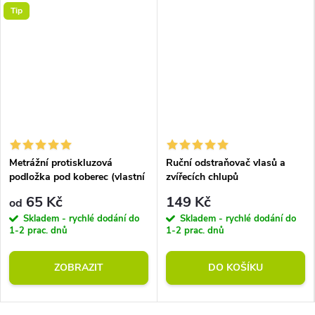
Tip
Metrážní protiskluzová
Ruční odstraňovač vlasů a
podložka pod koberec (vlastní
zvířecích chlupů
rozměr)
65 Kč
149 Kč
od
Skladem - rychlé dodání do
Skladem - rychlé dodání do
1-2 prac. dnů
1-2 prac. dnů
ZOBRAZIT
DO KOŠÍKU