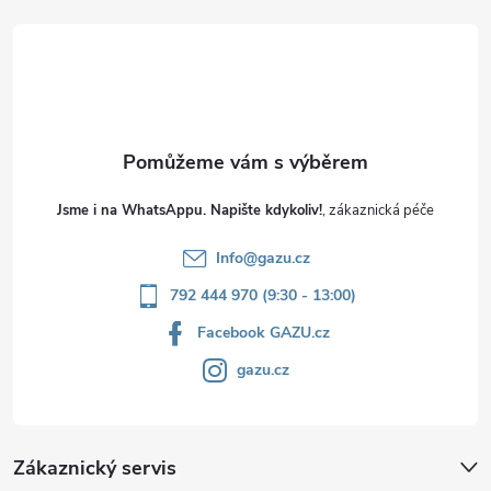
t
í
Jsme i na WhatsAppu. Napište kdykoliv!
Info
@
gazu.cz
792 444 970 (9:30 - 13:00)
Facebook GAZU.cz
gazu.cz
Zákaznický servis