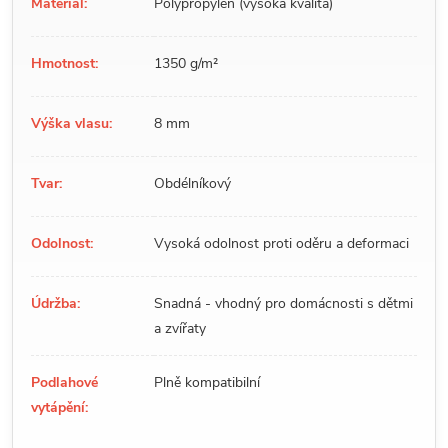
Materiál:
Polypropylen (vysoká kvalita)
Hmotnost:
1350 g/m²
Výška vlasu:
8 mm
Tvar:
Obdélníkový
Odolnost:
Vysoká odolnost proti oděru a deformaci
Údržba:
Snadná - vhodný pro domácnosti s dětmi
a zvířaty
Podlahové
Plně kompatibilní
vytápění: