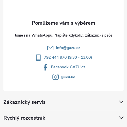
í
Jsme i na WhatsAppu. Napište kdykoliv!
Info
@
gazu.cz
792 444 970 (9:30 - 13:00)
Facebook GAZU.cz
gazu.cz
Zákaznický servis
Rychlý rozcestník