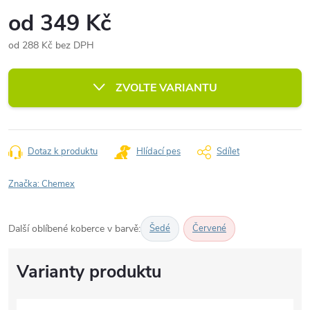
od
349 Kč
od
288 Kč
bez DPH
Měrná
cena:
ZVOLTE VARIANTU
Dotaz k produktu
Hlídací pes
Sdílet
Značka:
Chemex
Další oblíbené koberce v barvě:
Šedé
Červené