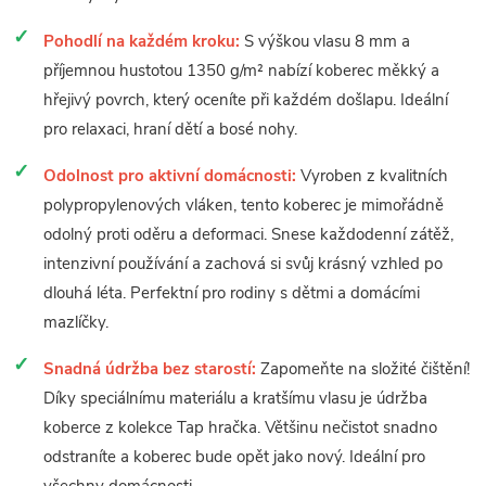
Pohodlí na každém kroku:
S výškou vlasu 8 mm a
příjemnou hustotou 1350 g/m² nabízí koberec měkký a
hřejivý povrch, který oceníte při každém došlapu. Ideální
pro relaxaci, hraní dětí a bosé nohy.
Odolnost pro aktivní domácnosti:
Vyroben z kvalitních
polypropylenových vláken, tento koberec je mimořádně
odolný proti oděru a deformaci. Snese každodenní zátěž,
intenzivní používání a zachová si svůj krásný vzhled po
dlouhá léta. Perfektní pro rodiny s dětmi a domácími
mazlíčky.
Snadná údržba bez starostí:
Zapomeňte na složité čištění!
Díky speciálnímu materiálu a kratšímu vlasu je údržba
koberce z kolekce Tap hračka. Většinu nečistot snadno
odstraníte a koberec bude opět jako nový. Ideální pro