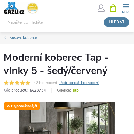
Přejít
NÁKUPNÍ
KOŠÍK
na
obsah
HLEDAT
Kusové koberce
Moderní koberec Tap -
vlnky 5 - šedý/červený
42 hodnocení
Podrobnosti hodnocení
Kód produktu:
TA23734
Kolekce:
Tap
🔥 Nejprodávanější