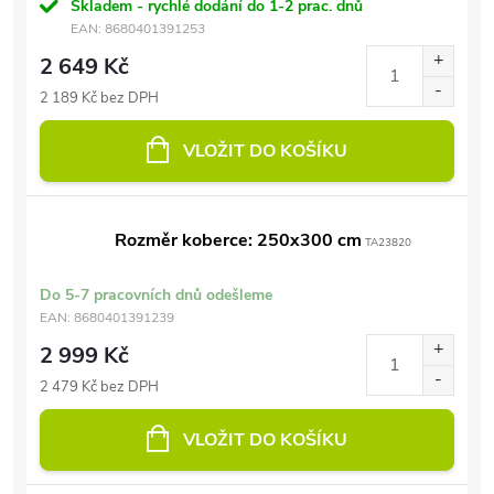
Skladem - rychlé dodání do 1-2 prac. dnů
EAN:
8680401391253
2 649 Kč
2 189 Kč bez DPH
VLOŽIT DO KOŠÍKU
Rozměr koberce: 250x300 cm
TA23820
Do 5-7 pracovních dnů odešleme
EAN:
8680401391239
2 999 Kč
2 479 Kč bez DPH
VLOŽIT DO KOŠÍKU