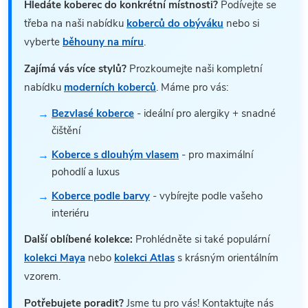
Hledáte koberec do konkrétní místnosti?
Podívejte se
třeba na naši nabídku
koberců do obýváku
nebo si
vyberte
běhouny na míru
.
Zajímá vás více stylů?
Prozkoumejte naši kompletní
nabídku
moderních koberců
. Máme pro vás:
Bezvlasé koberce
- ideální pro alergiky + snadné
čištění
Koberce s dlouhým vlasem
- pro maximální
pohodlí a luxus
Koberce podle barvy
- vybírejte podle vašeho
interiéru
Další oblíbené kolekce:
Prohlédněte si také populární
kolekci Maya
nebo
kolekci Atlas
s krásným orientálním
vzorem.
Potřebujete poradit?
Jsme tu pro vás! Kontaktujte nás