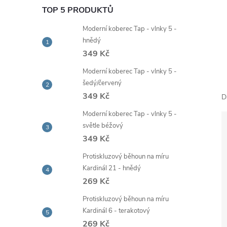
e
TOP 5 PRODUKTŮ
Moderní koberec Tap - vlnky 5 -
l
hnědý
349 Kč
Moderní koberec Tap - vlnky 5 -
šedý/červený
349 Kč
D
Moderní koberec Tap - vlnky 5 -
světle béžový
349 Kč
Protiskluzový běhoun na míru
Kardinál 21 - hnědý
269 Kč
Protiskluzový běhoun na míru
Kardinál 6 - terakotový
269 Kč