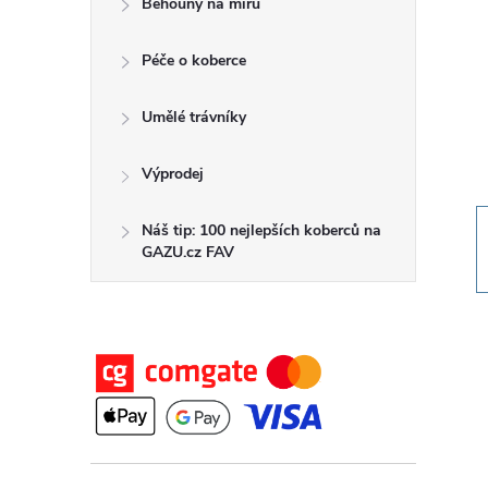
Běhouny na míru
t
Péče o koberce
r
a
Umělé trávníky
n
Výprodej
n
Náš tip: 100 nejlepších koberců na
GAZU.cz FAV
í
p
a
n