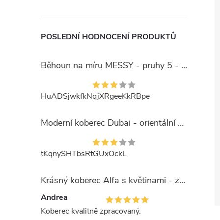
POSLEDNÍ HODNOCENÍ PRODUKTŮ
Běhoun na míru MESSY - pruhy 5 - béžový
HuADSjwkfkNqjXRgeeKkRBpe
Moderní koberec Dubai - orientální 6 - červený
tKqnySHTbsRtGUxOckL
Krásný koberec Alfa s květinami - zelený
Andrea
Koberec kvalitně zpracovaný.