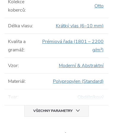
Kolekce
Otto
koberců
:
Délka vlasu
:
Krátký vlas (6–10 mm)
Kvalita a
Prémiová řada (1801 – 2200
gramáž
:
g/m²)
Vzor
:
Moderní & Abstraktní
Materiál
:
Polypropylen (Standard)
Tvar
:
Obdélníkový
VŠECHNY PARAMETRY