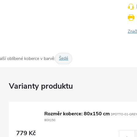
Znač
alší oblíbené koberce v barvě:
Šedé
Rozměr koberce: 80x150 cm
DPOTTO-01-GREY
80X150
779 Kč