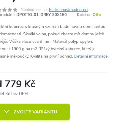
Neohodnoceno
Podrobnosti hodnocení
produktu:
DPOTTO-01-GREY-80X150
Kolekce:
Otto
ektní koberec s krásným vzorem bude novou dominantou
 domácnosti. Skvělá volba, pokud chcete mít domov ještě
nější. Výška vlasu cca 9 mm. Materiál polypropylen.
nost 1900 g na m2. Těžký bytelný koberec, který je
asně měkoučký. Kvalita na první pohled.
Detailní informace
d
779 Kč
44 Kč
bez DPH
ná
:
ZVOLTE VARIANTU