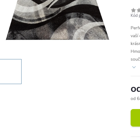
Kód 
Perf
vaší
krás
Hmot
souč
o
od
6
Měr
cena