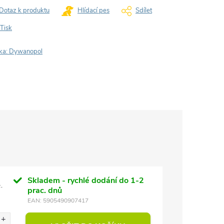
Dotaz k produktu
Hlídací pes
Sdílet
Tisk
ka:
Dywanopol
Skladem - rychlé dodání do 1-2
-
prac. dnů
EAN:
5905490907417