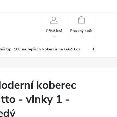
NÁKUPNÍ
KOŠÍK
Prázdný košík
Přihlášení
áš tip: 100 nejlepších koberců na GAZU.cz
Hodnocení o
oderní koberec
tto - vlnky 1 -
edý