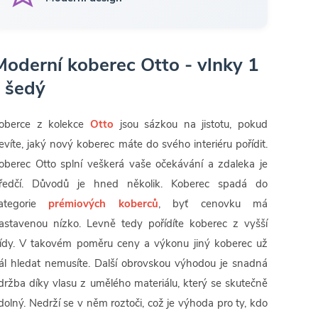
Moderní koberec Otto - vlnky 1
- šedý
oberce z kolekce
Otto
jsou sázkou na jistotu, pokud
evíte, jaký nový koberec máte do svého interiéru pořídit.
oberec Otto splní veškerá vaše očekávání a zdaleka je
ředčí. Důvodů je hned několik. Koberec spadá do
ategorie
prémiových koberců
, byť cenovku má
astavenou nízko. Levně tedy pořídíte koberec z vyšší
řídy. V takovém poměru ceny a výkonu jiný koberec už
ál hledat nemusíte. Další obrovskou výhodou je snadná
držba díky vlasu z umělého materiálu, který se skutečně
dolný. Nedrží se v něm roztoči, což je výhoda pro ty, kdo