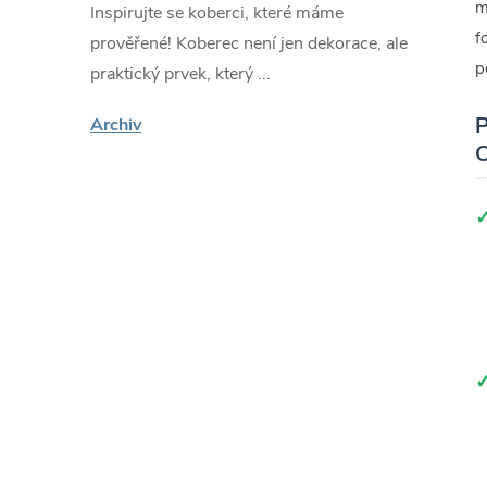
m
Inspirujte se koberci, které máme
f
prověřené! Koberec není jen dekorace, ale
p
praktický prvek, který ...
P
Archiv
O