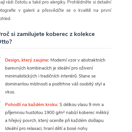
ají rádi čistotu a také pro alergiky. Prohlédněte si detailní
otografie v galerii a přesvědčte se o kvalitě na první
ohled.
roč si zamilujete koberec z kolekce
tto?
Design, který zaujme:
Moderní vzor v abstraktních
barevných kombinacích je ideální pro oživení
minimalistických i tradičních interiérů. Stane se
dominantou místnosti a podtrhne váš osobitý styl a
vkus.
Pohodlí na každém kroku:
S délkou vlasu 9 mm a
příjemnou hustotou 1900 g/m² nabízí koberec měkký
a hřejivý povrch, který oceníte při každém došlapu.
Ideální pro relaxaci, hraní dětí a bosé nohy.