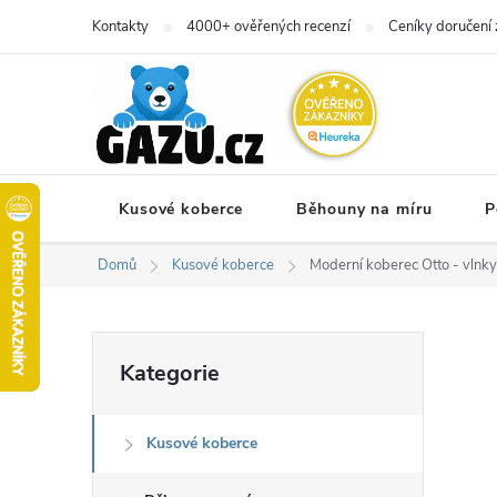
Přejít
Kontakty
4000+ ověřených recenzí
Ceníky doručení 
na
obsah
Kusové koberce
Běhouny na míru
P
Domů
Kusové koberce
Moderní koberec Otto - vlnky
P
Přeskočit
Kategorie
kategorie
o
Kusové koberce
s