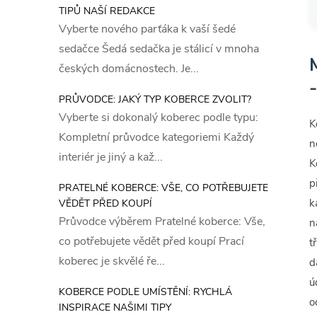
TIPŮ NAŠÍ REDAKCE
Vyberte nového parťáka k vaší šedé
sedačce Šedá sedačka je stálicí v mnoha
českých domácnostech. Je...
PRŮVODCE: JAKÝ TYP KOBERCE ZVOLIT?
Vyberte si dokonalý koberec podle typu:
K
Kompletní průvodce kategoriemi Každý
n
interiér je jiný a kaž...
K
p
PRATELNÉ KOBERCE: VŠE, CO POTŘEBUJETE
k
VĚDĚT PŘED KOUPÍ
Průvodce výběrem Pratelné koberce: Vše,
n
co potřebujete vědět před koupí Prací
t
koberec je skvělé ře...
d
ú
KOBERCE PODLE UMÍSTĚNÍ: RYCHLÁ
o
INSPIRACE NAŠIMI TIPY