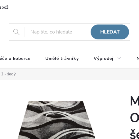
zboží
HLEDAT
éče o koberce
Umělé trávníky
Výprodej
N
 1 - šedý
M
O
š