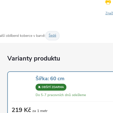
Znač
alší oblíbené koberce v barvě:
Šedé
Šířka: 60 cm
🧵 OBŠITÍ ZDARMA
Do 5-7 pracovních dnů odešleme
219 Kč
za 1 metr