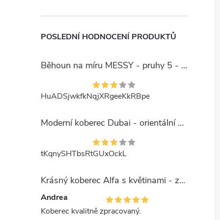
POSLEDNÍ HODNOCENÍ PRODUKTŮ
Běhoun na míru MESSY - pruhy 5 - béžový
HuADSjwkfkNqjXRgeeKkRBpe
Moderní koberec Dubai - orientální 6 - červený
tKqnySHTbsRtGUxOckL
Krásný koberec Alfa s květinami - zelený
Andrea
Koberec kvalitně zpracovaný.