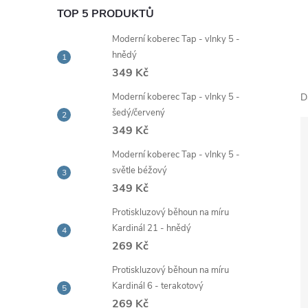
e
TOP 5 PRODUKTŮ
Moderní koberec Tap - vlnky 5 -
l
hnědý
349 Kč
Moderní koberec Tap - vlnky 5 -
D
šedý/červený
349 Kč
Moderní koberec Tap - vlnky 5 -
světle béžový
349 Kč
Protiskluzový běhoun na míru
Kardinál 21 - hnědý
269 Kč
Protiskluzový běhoun na míru
Kardinál 6 - terakotový
269 Kč