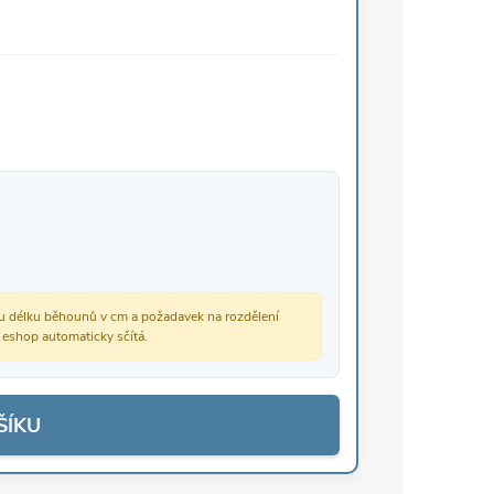
vou délku běhounů v cm a požadavek na rozdělení
š eshop automaticky sčítá.
ŠÍKU