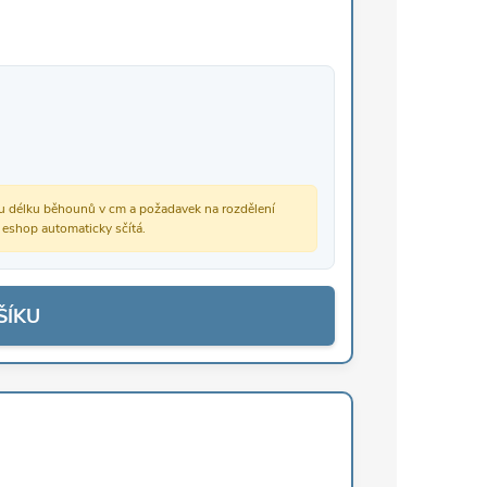
vou délku běhounů v cm a požadavek na rozdělení
š eshop automaticky sčítá.
ŠÍKU