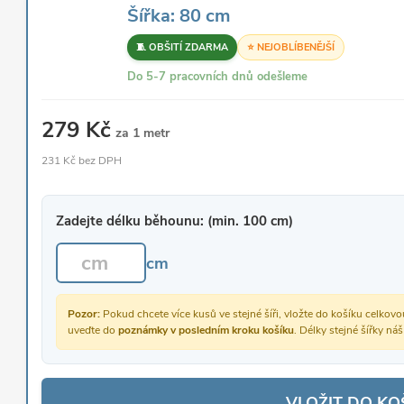
Šířka: 80 cm
🧵 OBŠITÍ ZDARMA
⭐ NEJOBLÍBENĚJŠÍ
Do 5-7 pracovních dnů odešleme
279 Kč
za 1 metr
231 Kč bez DPH
Zadejte délku běhounu: (min. 100 cm)
cm
Pozor:
Pokud chcete více kusů ve stejné šíři, vložte do košíku celko
uveďte do
poznámky v posledním kroku košíku
. Délky stejné šířky ná
VLOŽIT DO KO