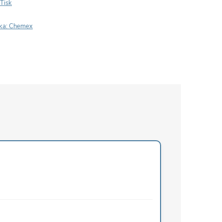
Tisk
ka:
Chemex