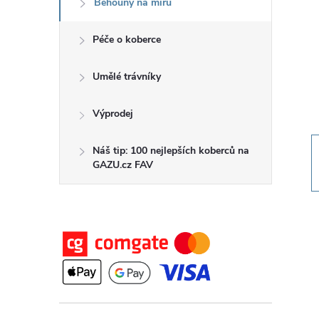
Běhouny na míru
t
Péče o koberce
r
a
Umělé trávníky
n
Výprodej
n
Náš tip: 100 nejlepších koberců na
GAZU.cz FAV
í
p
a
n