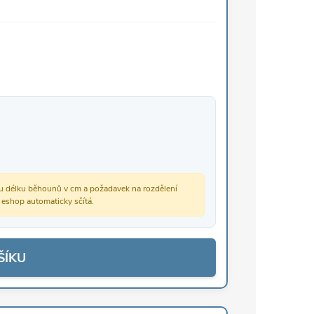
vou délku běhounů v cm a požadavek na rozdělení
š eshop automaticky sčítá.
ŠÍKU