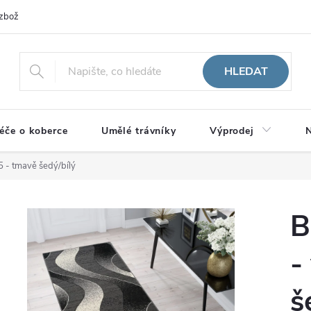
zboží
HLEDAT
éče o koberce
Umělé trávníky
Výprodej
N
5 - tmavě šedý/bílý
B
-
š