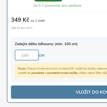
Do 5-7 pracovních dnů odešleme
349 Kč
za 1 metr
288 Kč bez DPH
Zadejte délku běhounu: (min. 100 cm)
cm
Pozor:
Pokud chcete více kusů ve stejné šíři, vložte do košíku celko
uveďte do
poznámky v posledním kroku košíku
. Délky stejné šířky ná
VLOŽIT DO KO