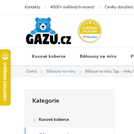
Přejít
Kontakty
4000+ ověřených recenzí
Ceníky doručení 
na
obsah
Kusové koberce
Běhouny na míru
P
Domů
Běhouny na míru
Běhoun na míru Tap - vlnky 
P
Přeskočit
Kategorie
kategorie
o
Kusové koberce
s