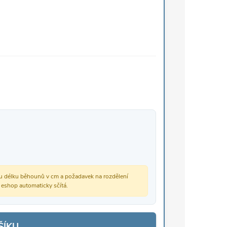
vou délku běhounů v cm a požadavek na rozdělení
š eshop automaticky sčítá.
ŠÍKU