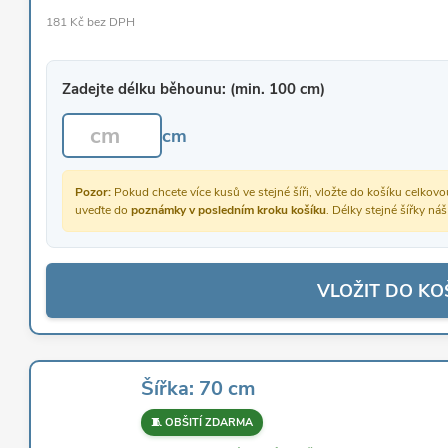
181 Kč bez DPH
Zadejte délku běhounu: (min. 100 cm)
cm
Pozor:
Pokud chcete více kusů ve stejné šíři, vložte do košíku celko
uveďte do
poznámky v posledním kroku košíku
. Délky stejné šířky ná
VLOŽIT DO KO
Šířka: 70 cm
🧵 OBŠITÍ ZDARMA