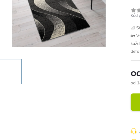
Kód 
📐 S
🏡 V
každ
defo
o
od
1
Měr
cena