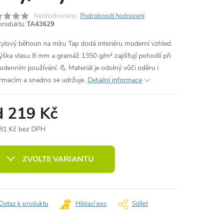
Neohodnoceno
Podrobnosti hodnocení
produktu:
TA43629
tylový běhoun na míru Tap dodá interiéru moderní vzhled.
ýška vlasu 8 mm a gramáž 1350 g/m² zajišťují pohodlí při
odenním používání. 💪 Materiál je odolný vůči oděru i
rmacím a snadno se udržuje.
Detailní informace
d
219 Kč
81 Kč
bez DPH
ná
:
ZVOLTE VARIANTU
Dotaz k produktu
Hlídací pes
Sdílet