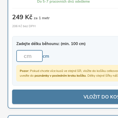
Do 5-7 pracovních dnů odešleme
249 Kč
za 1 metr
206 Kč bez DPH
Zadejte délku běhounu: (min. 100 cm)
cm
Pozor:
Pokud chcete více kusů ve stejné šíři, vložte do košíku celko
uveďte do
poznámky v posledním kroku košíku
. Délky stejné šířky ná
VLOŽIT DO KO