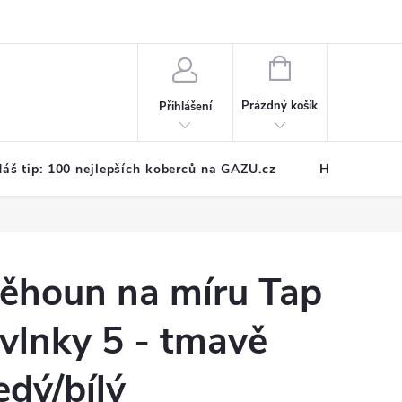
NÁKUPNÍ
KOŠÍK
Prázdný košík
Přihlášení
áš tip: 100 nejlepších koberců na GAZU.cz
Hodnocení o
ěhoun na míru Tap
 vlnky 5 - tmavě
edý/bílý