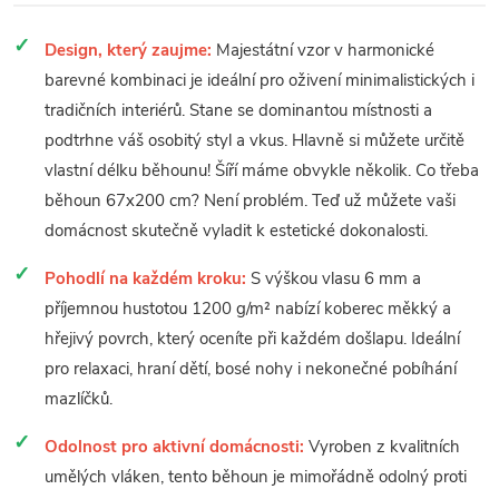
Design, který zaujme:
Majestátní vzor v harmonické
barevné kombinaci je ideální pro oživení minimalistických i
tradičních interiérů. Stane se dominantou místnosti a
podtrhne váš osobitý styl a vkus. Hlavně si můžete určitě
vlastní délku běhounu! Šíří máme obvykle několik. Co třeba
běhoun 67x200 cm? Není problém. Teď už můžete vaši
domácnost skutečně vyladit k estetické dokonalosti.
Pohodlí na každém kroku:
S výškou vlasu 6 mm a
příjemnou hustotou 1200 g/m² nabízí koberec měkký a
hřejivý povrch, který oceníte při každém došlapu. Ideální
pro relaxaci, hraní dětí, bosé nohy i nekonečné pobíhání
mazlíčků.
Odolnost pro aktivní domácnosti:
Vyroben z kvalitních
umělých vláken, tento běhoun je mimořádně odolný proti