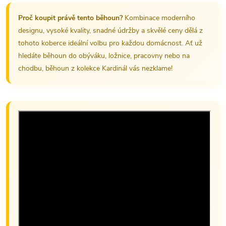
Proč koupit právě tento běhoun?
Kombinace moderního
designu, vysoké kvality, snadné údržby a skvělé ceny dělá z
tohoto koberce ideální volbu pro každou domácnost. Ať už
hledáte běhoun do obýváku, ložnice, pracovny nebo na
chodbu, běhoun z kolekce Kardinál vás nezklame!