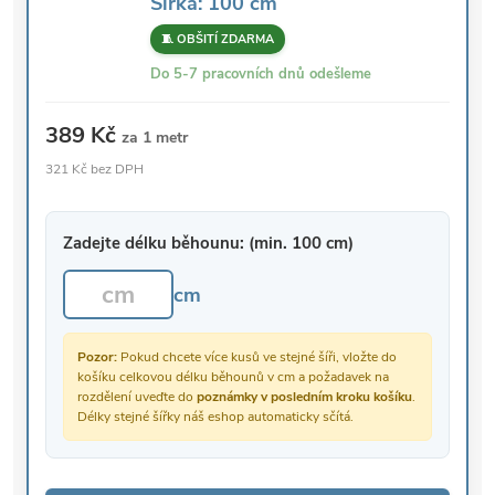
Šířka: 100 cm
🧵 OBŠITÍ ZDARMA
Do 5-7 pracovních dnů odešleme
389 Kč
za 1 metr
321 Kč bez DPH
Zadejte délku běhounu: (min. 100 cm)
cm
Pozor:
Pokud chcete více kusů ve stejné šíři, vložte do
košíku celkovou délku běhounů v cm a požadavek na
rozdělení uveďte do
poznámky v posledním kroku košíku
.
Délky stejné šířky náš eshop automaticky sčítá.