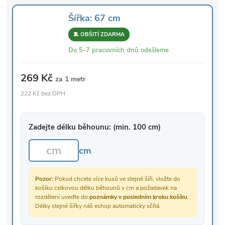
Šířka: 67 cm
🧵 OBŠITÍ ZDARMA
Do 5-7 pracovních dnů odešleme
269 Kč
za 1 metr
222 Kč bez DPH
Zadejte délku běhounu: (min. 100 cm)
cm
Pozor:
Pokud chcete více kusů ve stejné šíři, vložte do
košíku celkovou délku běhounů v cm a požadavek na
rozdělení uveďte do
poznámky v posledním kroku košíku
.
Délky stejné šířky náš eshop automaticky sčítá.