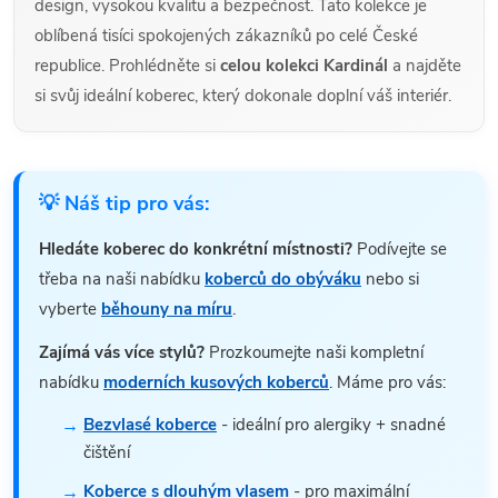
design, vysokou kvalitu a bezpečnost. Tato kolekce je
oblíbená tisíci spokojených zákazníků po celé České
republice. Prohlédněte si
celou kolekci Kardinál
a najděte
si svůj ideální koberec, který dokonale doplní váš interiér.
💡 Náš tip pro vás:
Hledáte koberec do konkrétní místnosti?
Podívejte se
třeba na naši nabídku
koberců do obýváku
nebo si
vyberte
běhouny na míru
.
Zajímá vás více stylů?
Prozkoumejte naši kompletní
nabídku
moderních kusových koberců
. Máme pro vás:
Bezvlasé koberce
- ideální pro alergiky + snadné
čištění
Koberce s dlouhým vlasem
- pro maximální