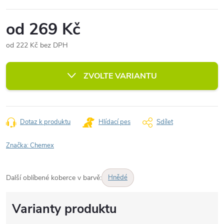
od
269 Kč
od
222 Kč
bez DPH
Měrná
cena:
ZVOLTE VARIANTU
Dotaz k produktu
Hlídací pes
Sdílet
Značka:
Chemex
Další oblíbené koberce v barvě:
Hnědé