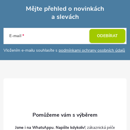
Mějte přehled o novinkách
a slevách
Z
á
E-mail
ODEBÍRAT
p
Vložením e-mailu souhlasíte s
podmínkami ochrany osobních údajů
a
t
í
Jsme i na WhatsAppu. Napište kdykoliv!