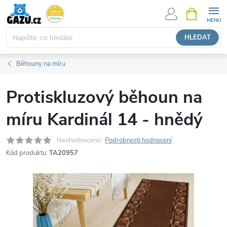
Přejít
NÁKUPNÍ
KOŠÍK
na
obsah
HLEDAT
Běhouny na míru
Protiskluzový běhoun na
míru Kardinál 14 - hnědý
Neohodnoceno
Podrobnosti hodnocení
Kód produktu:
TA20957