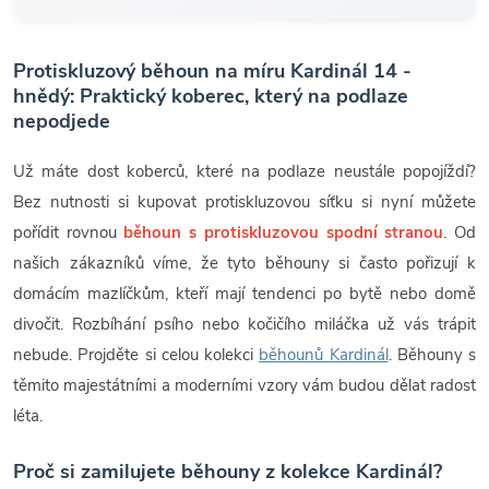
Protiskluzový běhoun na míru Kardinál 14 -
hnědý: Praktický koberec, který na podlaze
nepodjede
Už máte dost koberců, které na podlaze neustále popojíždí?
Bez nutnosti si kupovat protiskluzovou síťku si nyní můžete
pořídit rovnou
běhoun s protiskluzovou spodní stranou
. Od
našich zákazníků víme, že tyto běhouny si často pořizují k
domácím mazlíčkům, kteří mají tendenci po bytě nebo domě
divočit. Rozbíhání psího nebo kočičího miláčka už vás trápit
nebude. Projděte si celou kolekci
běhounů Kardinál
. Běhouny s
těmito majestátními a moderními vzory vám budou dělat radost
léta.
Proč si zamilujete běhouny z kolekce Kardinál?