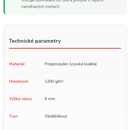
Snižuje opotřebení od židlí a pohybu v nejvíce
namáhaných místech.
Technické parametry
Materiál:
Polypropylen (vysoká kvalita)
Hmotnost:
1200 g/m²
Výška vlasu:
6 mm
Tvar:
Obdélníkový