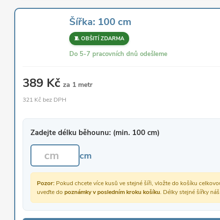
Šířka: 100 cm
🧵 OBŠITÍ ZDARMA
Do 5-7 pracovních dnů odešleme
389 Kč
za 1 metr
321 Kč bez DPH
Zadejte délku běhounu: (min. 100 cm)
cm
Pozor:
Pokud chcete více kusů ve stejné šíři, vložte do košíku celko
uveďte do
poznámky v posledním kroku košíku
. Délky stejné šířky ná