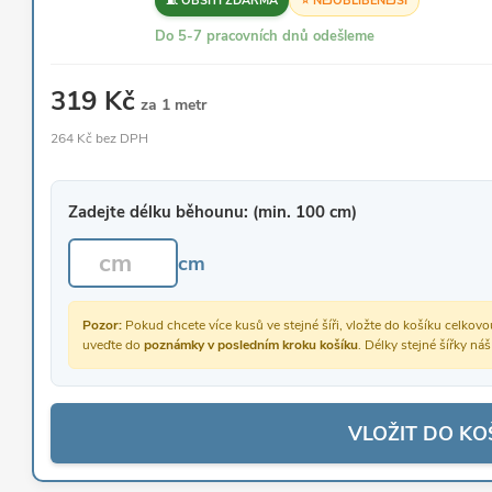
🧵 OBŠITÍ ZDARMA
⭐ NEJOBLÍBENĚJŠÍ
Do 5-7 pracovních dnů odešleme
319 Kč
za 1 metr
264 Kč bez DPH
Zadejte délku běhounu: (min. 100 cm)
cm
Pozor:
Pokud chcete více kusů ve stejné šíři, vložte do košíku celko
uveďte do
poznámky v posledním kroku košíku
. Délky stejné šířky ná
VLOŽIT DO KO