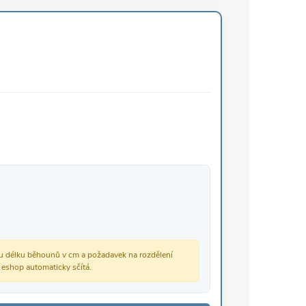
vou délku běhounů v cm a požadavek na rozdělení
š eshop automaticky sčítá.