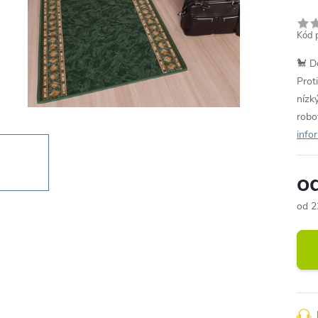
Kód 
🐩 Dě
Prot
nízk
robo
info
o
od
2
Měr
cena