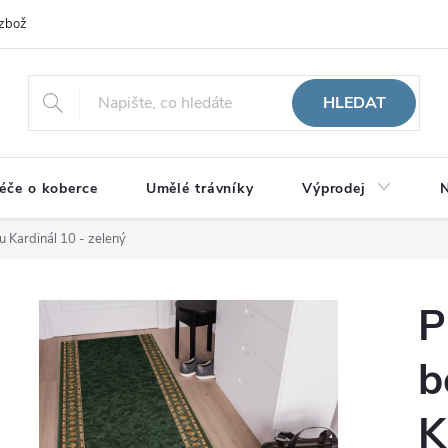
zboží
HLEDAT
éče o koberce
Umělé trávníky
Výprodej
N
u Kardinál 10 - zelený
P
b
K