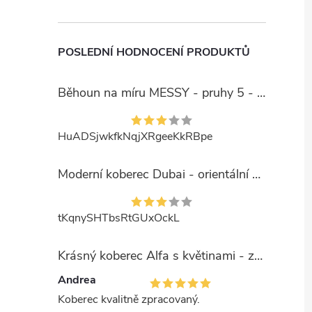
POSLEDNÍ HODNOCENÍ PRODUKTŮ
Běhoun na míru MESSY - pruhy 5 - béžový
HuADSjwkfkNqjXRgeeKkRBpe
Moderní koberec Dubai - orientální 6 - červený
tKqnySHTbsRtGUxOckL
Krásný koberec Alfa s květinami - zelený
Andrea
Koberec kvalitně zpracovaný.