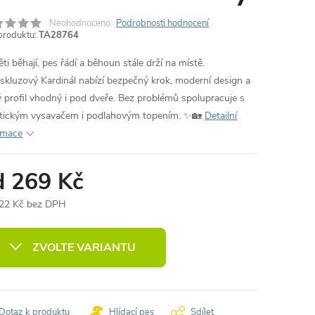
Neohodnoceno
Podrobnosti hodnocení
produktu:
TA28764
ti běhají, pes řádí a běhoun stále drží na místě.
iskluzový Kardinál nabízí bezpečný krok, moderní design a
ý profil vhodný i pod dveře. Bez problémů spolupracuje s
tickým vysavačem i podlahovým topením. ✨🏡
Detailní
rmace
d
269 Kč
22 Kč
bez DPH
ná
:
ZVOLTE VARIANTU
Dotaz k produktu
Hlídací pes
Sdílet