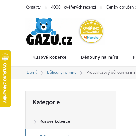
Přejít
Kontakty
4000+ ověřených recenzí
Ceníky doručení 
na
obsah
Kusové koberce
Běhouny na míru
P
Domů
Běhouny na míru
Protiskluzový běhoun na mír
P
Přeskočit
Kategorie
kategorie
o
Kusové koberce
s