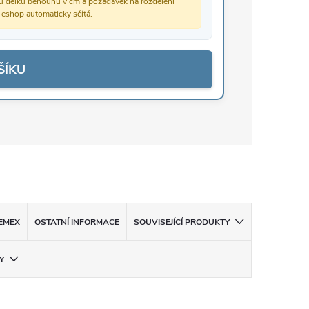
vou délku běhounů v cm a požadavek na rozdělení
š eshop automaticky sčítá.
ŠÍKU
EMEX
OSTATNÍ INFORMACE
SOUVISEJÍCÍ PRODUKTY
Y