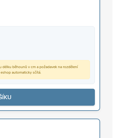
vou délku běhounů v cm a požadavek na rozdělení
š eshop automaticky sčítá.
ŠÍKU