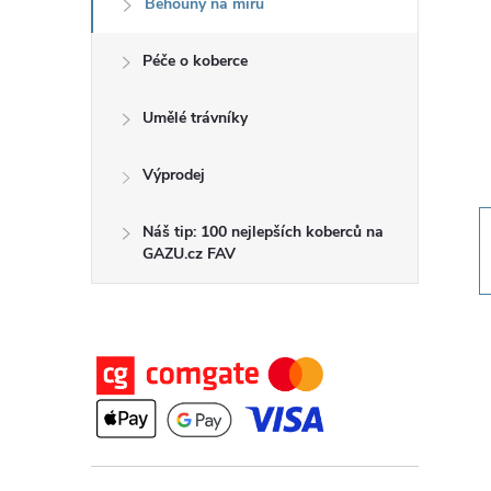
Běhouny na míru
t
Péče o koberce
r
a
Umělé trávníky
n
Výprodej
n
Náš tip: 100 nejlepších koberců na
GAZU.cz FAV
í
p
a
n