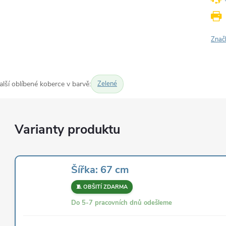
Znač
alší oblíbené koberce v barvě:
Zelené
Šířka: 67 cm
🧵 OBŠITÍ ZDARMA
Do 5-7 pracovních dnů odešleme