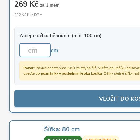
269 Kč
za 1 metr
222 Kč bez DPH
Zadejte délku běhounu: (min. 100 cm)
cm
Pozor:
Pokud chcete více kusů ve stejné šíři, vložte do košíku celko
uveďte do
poznámky v posledním kroku košíku
. Délky stejné šířky ná
VLOŽIT DO KO
Šířka: 80 cm