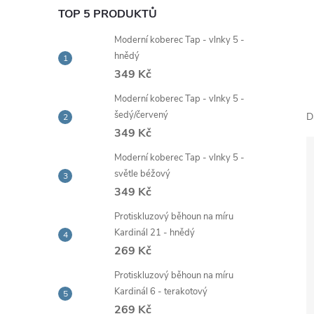
e
TOP 5 PRODUKTŮ
Moderní koberec Tap - vlnky 5 -
l
hnědý
349 Kč
Moderní koberec Tap - vlnky 5 -
šedý/červený
D
349 Kč
Moderní koberec Tap - vlnky 5 -
světle béžový
349 Kč
Protiskluzový běhoun na míru
Kardinál 21 - hnědý
269 Kč
Protiskluzový běhoun na míru
Kardinál 6 - terakotový
269 Kč