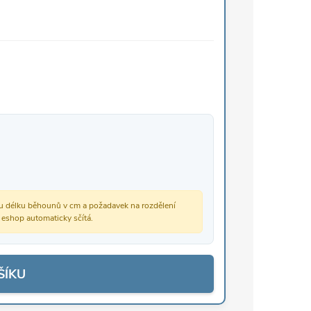
vou délku běhounů v cm a požadavek na rozdělení
š eshop automaticky sčítá.
ŠÍKU