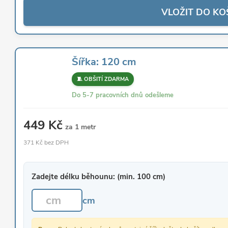
VLOŽIT DO KO
Šířka: 120 cm
🧵 OBŠITÍ ZDARMA
Do 5-7 pracovních dnů odešleme
449 Kč
za 1 metr
371 Kč bez DPH
Zadejte délku běhounu: (min. 100 cm)
cm