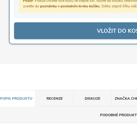
Pozor:
Pokud chcete více kusů ve stejné šíři, vložte do košíku celko
uveďte do
poznámky v posledním kroku košíku
. Délky stejné šířky ná
VLOŽIT DO KO
POPIS PRODUKTU
RECENZE
DISKUZE
ZNAČKA
CH
PODOBNÉ PRODUKT