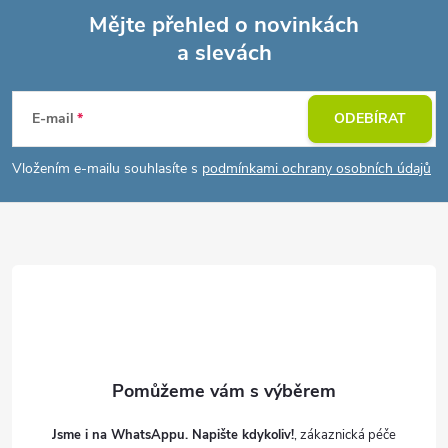
Mějte přehled o novinkách
a slevách
Z
á
E-mail
ODEBÍRAT
p
Vložením e-mailu souhlasíte s
podmínkami ochrany osobních údajů
a
t
í
Jsme i na WhatsAppu. Napište kdykoliv!