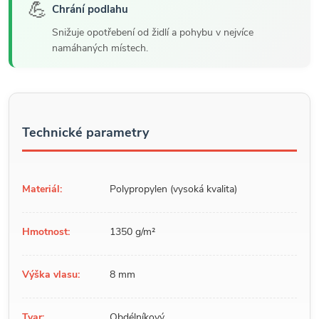
💪
Chrání podlahu
Snižuje opotřebení od židlí a pohybu v nejvíce
namáhaných místech.
Technické parametry
Materiál:
Polypropylen (vysoká kvalita)
Hmotnost:
1350 g/m²
Výška vlasu:
8 mm
Tvar:
Obdélníkový