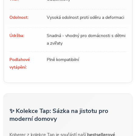
Odolnost:
Vysoká odolnost proti oděru a deformaci
Údržba:
Snadná - vhodný pro domácnosti s dětmi
a zvířaty
Podlahové
Plně kompatibilní
vytápění:
✨ Kolekce Tap: Sázka na jistotu pro
moderní domovy
Koberec z kolekce Tap je součástí naší
bestsellerové