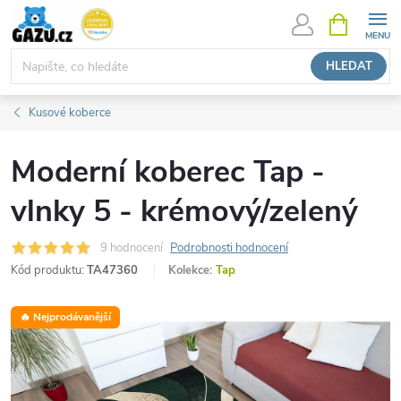
Přejít
NÁKUPNÍ
KOŠÍK
na
obsah
HLEDAT
Kusové koberce
Moderní koberec Tap -
vlnky 5 - krémový/zelený
9 hodnocení
Podrobnosti hodnocení
Kód produktu:
TA47360
Kolekce:
Tap
🔥 Nejprodávanější