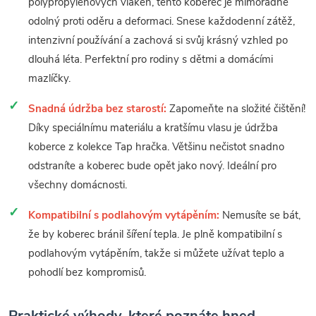
polypropylenových vláken, tento koberec je mimořádně
odolný proti oděru a deformaci. Snese každodenní zátěž,
intenzivní používání a zachová si svůj krásný vzhled po
dlouhá léta. Perfektní pro rodiny s dětmi a domácími
mazlíčky.
Snadná údržba bez starostí:
Zapomeňte na složité čištění!
Díky speciálnímu materiálu a kratšímu vlasu je údržba
koberce z kolekce Tap hračka. Většinu nečistot snadno
odstraníte a koberec bude opět jako nový. Ideální pro
všechny domácnosti.
Kompatibilní s podlahovým vytápěním:
Nemusíte se bát,
že by koberec bránil šíření tepla. Je plně kompatibilní s
podlahovým vytápěním, takže si můžete užívat teplo a
pohodlí bez kompromisů.
Praktické výhody, které poznáte hned