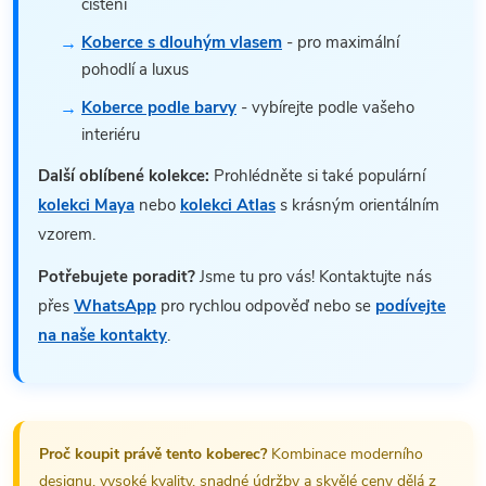
čištění
Koberce s dlouhým vlasem
- pro maximální
pohodlí a luxus
Koberce podle barvy
- vybírejte podle vašeho
interiéru
Další oblíbené kolekce:
Prohlédněte si také populární
kolekci Maya
nebo
kolekci Atlas
s krásným orientálním
vzorem.
Potřebujete poradit?
Jsme tu pro vás! Kontaktujte nás
přes
WhatsApp
pro rychlou odpověď nebo se
podívejte
na naše kontakty
.
Proč koupit právě tento koberec?
Kombinace moderního
designu, vysoké kvality, snadné údržby a skvělé ceny dělá z