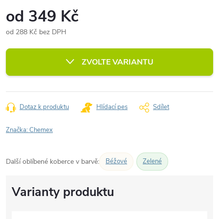
od
349 Kč
od
288 Kč
bez DPH
Měrná
cena:
ZVOLTE VARIANTU
Dotaz k produktu
Hlídací pes
Sdílet
Značka:
Chemex
Další oblíbené koberce v barvě:
Béžové
Zelené