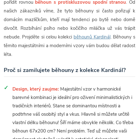
pořídit rovnou
běhoun s protiskluzovou spodní stranou
. Od
našich zákazníků víme, že tyto běhouny si často pořizují k
domácím mazlíčkům, kteří mají tendenci po bytě nebo domě
divočit. Rozbíhání psího nebo kočičího miláčka už vás trápit
nebude. Projděte si celou kolekci
běhounů Kardinál
. Běhouny s
těmito majestátními a moderními vzory vám budou dělat radost
léta.
Proč si zamilujete běhouny z kolekce Kardinál?
Design, který zaujme:
Majestátní vzor v harmonické
barevné kombinaci je ideální pro oživení minimalistických i
tradičních interiérů. Stane se dominantou místnosti a
podtrhne váš osobitý styl a vkus. Hlavně si můžete určitě
vlastní délku běhounu! Šíří máme obvykle několik. Co třeba
běhoun 67x200 cm? Není problém. Teď už můžete vaši