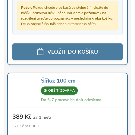
Pozor:
Pokud chcete více kusů ve stejné šíři, vložte do
košíku celkovou délku běhounů v cm a požadavek na
rozdělení uveďte do
poznámky v posledním kroku košíku
.
Délky stejné šířky náš eshop automaticky sčítá.
VLOŽIT DO KOŠÍKU
Šířka: 100 cm
🧵 OBŠITÍ ZDARMA
Do 5-7 pracovních dnů odešleme
389 Kč
za 1 metr
321 Kč bez DPH