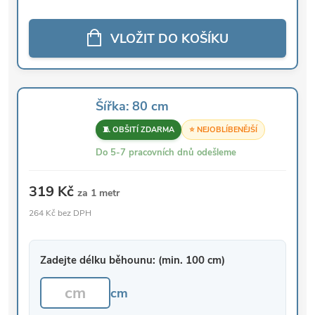
VLOŽIT DO KOŠÍKU
Šířka: 80 cm
🧵 OBŠITÍ ZDARMA
⭐ NEJOBLÍBENĚJŠÍ
Do 5-7 pracovních dnů odešleme
319 Kč
za 1 metr
264 Kč bez DPH
Zadejte délku běhounu: (min. 100 cm)
cm