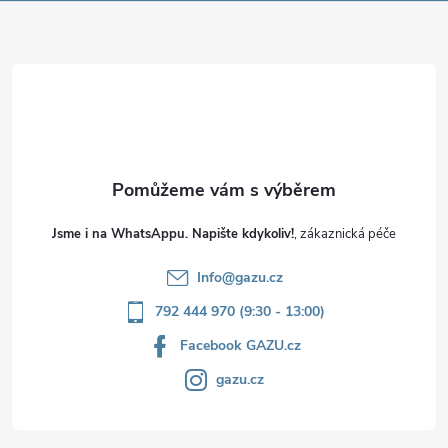
a
t
í
Jsme i na WhatsAppu. Napište kdykoliv!
Info
@
gazu.cz
792 444 970 (9:30 - 13:00)
Facebook GAZU.cz
gazu.cz