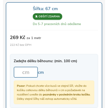
Šířka: 67 cm
🧵 OBŠITÍ ZDARMA
Do 5-7 pracovních dnů odešleme
269 Kč
za 1 metr
222 Kč bez DPH
Zadejte délku běhounu: (min. 100 cm)
cm
Pozor:
Pokud chcete více kusů ve stejné šíři, vložte do
košíku celkovou délku běhounů v cm a požadavek na
rozdělení uveďte do
poznámky v posledním kroku košíku
.
Délky stejné šířky náš eshop automaticky sčítá.