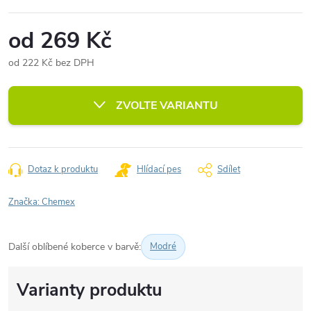
od
269 Kč
od
222 Kč
bez DPH
Měrná
cena:
ZVOLTE VARIANTU
Dotaz k produktu
Hlídací pes
Sdílet
Značka:
Chemex
Další oblíbené koberce v barvě:
Modré