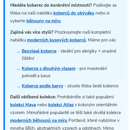
Hledáte koberec do konkrétní místnosti?
Podívejte se
třeba na naši nabídku
koberců do obýváku
nebo si
vyberte
běhouny na míru
.
Zajímá vás více stylů?
Prozkoumejte naši kompletní
nabídku
moderních kusových koberců
. Máme pro vás:
Bezvlasé koberce
- ideální pro alergiky + snadné
čištění
Koberce s dlouhým vlasem
- pro maximální
pohodlí a luxus
Koberce podle barvy
- zkuste třeba šedé koberce
Další oblíbené kolekce:
Prohlédněte si také populární
kolekci Maya
nebo
kolekci Atlas
s krásným orientálním
vzorem. Mimořádné popularitě se těší také skvělá kolekce
moderních běhounů na míru
Portland, které nabízíme v
mnoha šířích, abstraktních vzorech a odstínech. Mimo