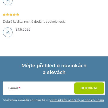
Dobrá kvalita, rychlé dodání, spokojenost.
24.5.2026
Mějte přehled o novinkách
a slevách
Z
á
E-mail
ODEBÍRAT
p
Vložením e-mailu souhlasíte s
podmínkami ochrany osobních údajů