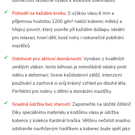
domácnost skutečně vyladit k estetické dokonalosti.
Pohodlí na každém kroku:
S výškou vlasu 6 mm a
příjemnou hustotou 1200 g/m² nabízí koberec měkký a
hřejivý povrch, který oceníte při každém došlapu. Ideální
pro relaxaci, hraní dětí, bosé nohy i nekonečné pobíhání
mazlíčků.
Odolnost pro aktivní domácnosti:
Vyroben z kvalitních
umělých vláken, tento běhoun je mimořádně odolný proti
oděru a deformaci. Snese každodenní zátěž, intenzivní
používání a zachová si svůj krásný vzhled po dlouhá léta.
Perfektní pro rodiny s dětmi a domácími mazlíčky.
Snadná údržba bez starostí:
Zapomeňte na složité čištění!
Díky speciálnímu materiálu a kratšímu vlasu je údržba
koberce z kolekce Kardinál hračka. Většinu nečistot snadno
odstraníte navlhčeným hadříkem a koberec bude opět jako