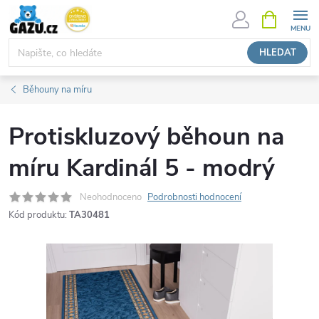
Přejít
NÁKUPNÍ
KOŠÍK
na
obsah
HLEDAT
Běhouny na míru
Protiskluzový běhoun na
míru Kardinál 5 - modrý
Neohodnoceno
Podrobnosti hodnocení
Kód produktu:
TA30481