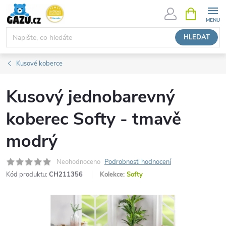
Přejít
NÁKUPNÍ
KOŠÍK
na
obsah
HLEDAT
Kusové koberce
Kusový jednobarevný
koberec Softy - tmavě
modrý
Neohodnoceno
Podrobnosti hodnocení
Kód produktu:
CH211356
Kolekce:
Softy