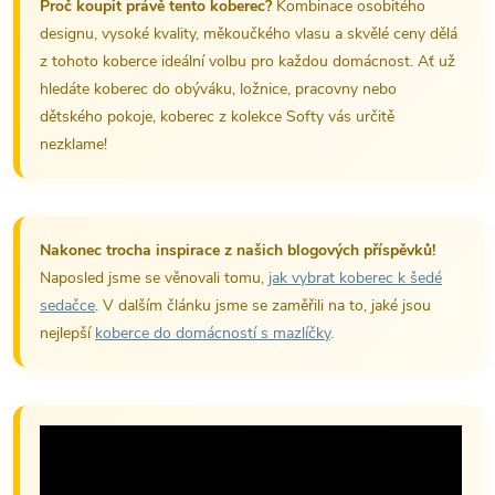
Proč koupit právě tento koberec?
Kombinace osobitého
designu, vysoké kvality, měkoučkého vlasu a skvělé ceny dělá
z tohoto koberce ideální volbu pro každou domácnost. Ať už
hledáte koberec do obýváku, ložnice, pracovny nebo
dětského pokoje, koberec z kolekce Softy vás určitě
nezklame!
Nakonec trocha inspirace z našich blogových příspěvků!
Naposled jsme se věnovali tomu,
jak vybrat koberec k šedé
sedačce
. V dalším článku jsme se zaměřili na to, jaké jsou
nejlepší
koberce do domácností s mazlíčky
.