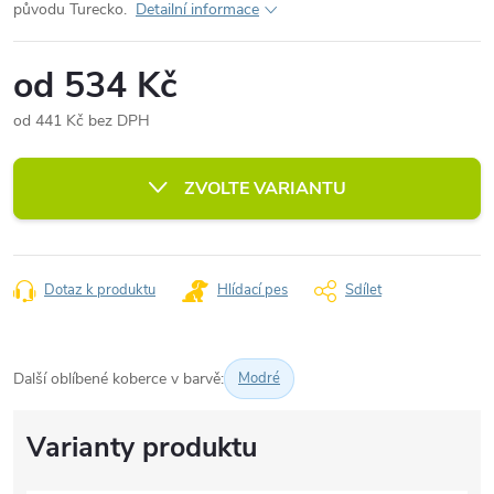
původu Turecko.
Detailní informace
od
534 Kč
od
441 Kč
bez DPH
Měrná
cena:
ZVOLTE VARIANTU
Dotaz k produktu
Hlídací pes
Sdílet
Další oblíbené koberce v barvě:
Modré