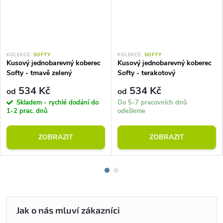
KOLEKCE:
SOFTY
KOLEKCE:
SOFTY
Kusový jednobarevný koberec
Kusový jednobarevný koberec
Softy - tmavě zelený
Softy - terakotový
534 Kč
534 Kč
od
od
Skladem - rychlé dodání do
Do 5-7 pracovních dnů
1-2 prac. dnů
odešleme
ZOBRAZIT
ZOBRAZIT