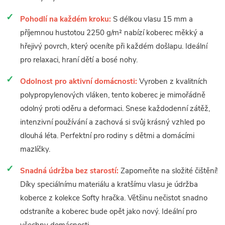
Pohodlí na každém kroku:
S délkou vlasu 15 mm a
příjemnou hustotou 2250 g/m² nabízí koberec měkký a
hřejivý povrch, který oceníte při každém došlapu. Ideální
pro relaxaci, hraní dětí a bosé nohy.
Odolnost pro aktivní domácnosti:
Vyroben z kvalitních
polypropylenových vláken, tento koberec je mimořádně
odolný proti oděru a deformaci. Snese každodenní zátěž,
intenzivní používání a zachová si svůj krásný vzhled po
dlouhá léta. Perfektní pro rodiny s dětmi a domácími
mazlíčky.
Snadná údržba bez starostí:
Zapomeňte na složité čištění!
Díky speciálnímu materiálu a kratšímu vlasu je údržba
koberce z kolekce Softy hračka. Většinu nečistot snadno
odstraníte a koberec bude opět jako nový. Ideální pro