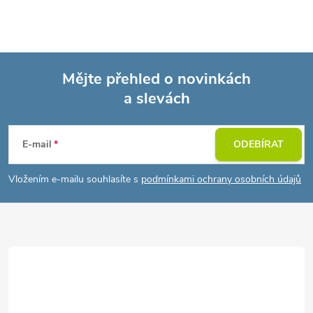
Mějte přehled o novinkách
a slevách
Z
á
E-mail
ODEBÍRAT
p
Vložením e-mailu souhlasíte s
podmínkami ochrany osobních údajů
a
t
í