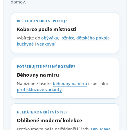
domov.
k
y
ŘEŠÍTE KONKRÉTNÍ POKOJ?
v
Koberce podle místnosti
Vybírejte do
obýváku
,
ložnice
,
dětského pokoje
,
ý
kuchyně
i
venkovní
.
p
i
POTŘEBUJETE PŘESNÝ ROZMĚR?
Běhouny na míru
s
Nabízíme klasické
běhouny na míru
i speciální
u
protiskluzové varianty
.
HLEDÁTE KONKRÉTNÍ STYL?
Oblíbené moderní kolekce
Prozkoumejte naše nejžádanější řady
Tap
,
Maya