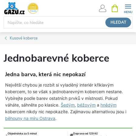
Přejít
NÁKUPNÍ
KOŠÍK
na
obsah
HLEDAT
Kusové koberce
Jednobarevné koberce
Jedna barva, která nic nepokazí
Největší chybou je rozbít si vyladěný interiér křiklavým
kobercem, to se však s jednobarevným kobercem nestane.
Vybírejte podle barev ostatních prvků v místnosti. Pokud
váháte, sáhněte po klasice.
Šedým
,
béžovým
a
hnědým
kobercem nikdy nic nepokazíte. Zajímavou alternativou jsou i
běhouny na míru Ostrava
.
Objednávka za 5 minut
Doprava od 129 Kč
⚡
🚚