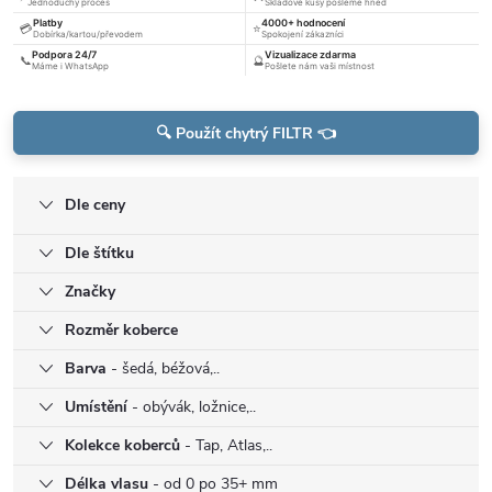
Jednoduchý proces
Skladové kusy pošleme hned
Platby
4000+ hodnocení
💳
⭐
Dobírka/kartou/převodem
Spokojení zákazníci
Podpora 24/7
Vizualizace zdarma
📞
🔮
Máme i WhatsApp
Pošlete nám vaši místnost
🔍 Použít chytrý FILTR 👈
Dle ceny
Dle štítku
Značky
Rozměr koberce
Barva
- šedá, béžová,..
Umístění
- obývák, ložnice,..
Kolekce koberců
- Tap, Atlas,..
Délka vlasu
- od 0 po 35+ mm