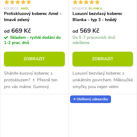
KOLEKCE:
AMEL
KOLEKCE:
BLANKA
Protiskluzový koberec Amel -
Luxusní bezvlasý koberec
tmavě zelený
Blanka - typ 3 - hnědý
669 Kč
569 Kč
od
od
Skladem - rychlé dodání do
Do 5-7 pracovních dnů
1-2 prac. dnů
odešleme
ZOBRAZIT
ZOBRAZIT
Sháníte kusový koberec s
Luxusní bezvlasý koberec s
protiskluzem? 🚶 Přesně ten
unikátním povrchem. Měkoučké
pro vás máme. Gumový
smyčky jsou nejen velmi
podklad, dlouhý a hustý vlas,
příjemné na dotek, ale také
⭐ Oblíbený zákazníky
polypropylen, vhodný pro
působí velmi dobře esteticky.
alergiky, příjemný na dotek,
Tloušťka koberce 10 mm.
hmotnost 2000...
Hmotnost...