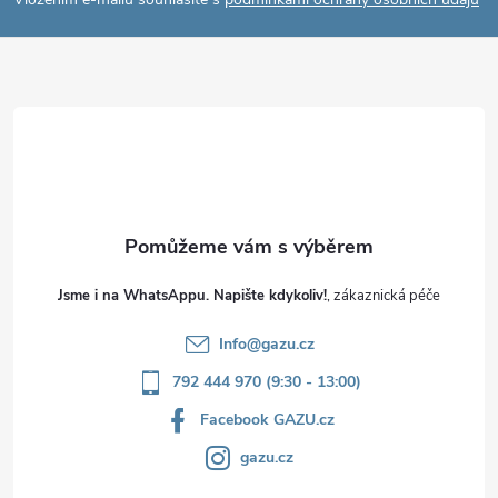
p
a
t
í
Jsme i na WhatsAppu. Napište kdykoliv!
Info
@
gazu.cz
792 444 970 (9:30 - 13:00)
Facebook GAZU.cz
gazu.cz