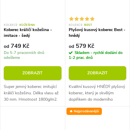
KOLEKCE:
KOŽEŠINA
KOLEKCE:
BEST
Koberec králičí kožešina -
Plyšový kusový koberec Best -
imitace - šedý
hnědý
749 Kč
579 Kč
od
od
Do 5-7 pracovních dnů
Skladem - rychlé dodání do
odešleme
1-2 prac. dnů
ZOBRAZIT
ZOBRAZIT
Super jemný koberec imitující
Kvalitní kusový HNĚDÝ plyšový
králičí kožešinu. Délka vlasu až
koberec, který je skvělým
30 mm. Hmotnost 1800g/m2.
doplňkem do moderního
Snadná údržba. Luxusní typ.
interiéru.
🔥 Nejprodávanější