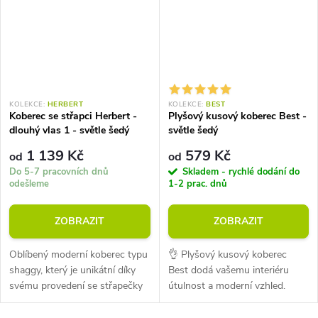
KOLEKCE:
HERBERT
KOLEKCE:
BEST
Koberec se střapci Herbert -
Plyšový kusový koberec Best -
dlouhý vlas 1 - světle šedý
světle šedý
1 139 Kč
579 Kč
od
od
Do 5-7 pracovních dnů
Skladem - rychlé dodání do
odešleme
1-2 prac. dnů
ZOBRAZIT
ZOBRAZIT
Oblíbený moderní koberec typu
👌 Plyšový kusový koberec
shaggy, který je unikátní díky
Best dodá vašemu interiéru
svému provedení se střapečky
útulnost a moderní vzhled.
po stranách. Jeho tloušťka je asi
Stylový doplněk za výhodnou
25 mm a váží 2000 g/m2.
cenu.