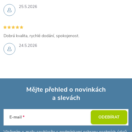
25.5.2026
Dobrá kvalita, rychlé dodání, spokojenost.
24.5.2026
Mějte přehled o novinkách
a slevách
Z
á
E-mail
ODEBÍRAT
Vložením e-mailu souhlasíte s
podmínkami ochrany osobních údajů