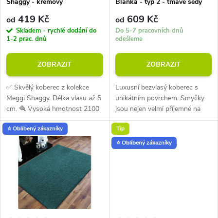
p
Shaggy - krémový
Blanka - typ 2 - tmavě šedý
r
419 Kč
609 Kč
od
od
r
Skladem - rychlé dodání do
Do 5-7 pracovních dnů
o
1-2 prac. dnů
odešleme
o
d
ZOBRAZIT
ZOBRAZIT
d
u
✅ Skvělý koberec z kolekce
Luxusní bezvlasý koberec s
u
Meggi Shaggy. Délka vlasu až 5
unikátním povrchem. Smyčky
k
cm. 🪮 Vysoká hmotnost 2100
jsou nejen velmi příjemné na
k
g na m2. Materiál polypropylen.
dotek, ale také působí velmi
⭐ Oblíbený zákazníky
Tip
Vhodný také na podlahové
dobře esteticky. Tloušťka
t
vytápění. Skvělá volba, pokud...
koberce 10 mm. Hmotnost
⭐ Oblíbený zákazníky
t
přibližně 1600...
ů
ů