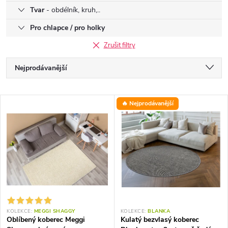
Tvar
- obdélník, kruh,..
Pro chlapce / pro holky
Zrušit filtry
Ř
Nejprodávanější
a
Nejlevnější
V
🔥 Nejprodávanější
Nejdražší
z
ý
Abecedně
e
p
n
i
í
s
KOLEKCE:
MEGGI SHAGGY
KOLEKCE:
BLANKA
p
Oblíbený koberec Meggi
Kulatý bezvlasý koberec