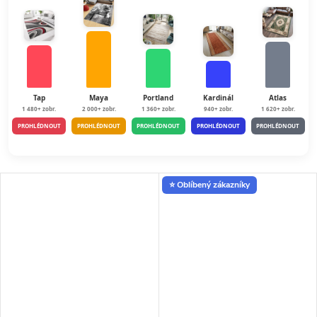
Tap
Maya
Portland
Kardinál
Atlas
1 480+ zobr.
2 000+ zobr.
1 360+ zobr.
940+ zobr.
1 620+ zobr.
PROHLÉDNOUT
PROHLÉDNOUT
PROHLÉDNOUT
PROHLÉDNOUT
PROHLÉDNOUT
⭐ Oblíbený zákazníky