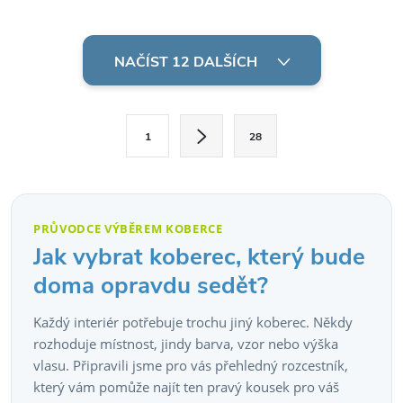
Snadno se udržuje.
O
v
NAČÍST 12 DALŠÍCH
l
S
á
1
28
t
d
r
á
a
n
PRŮVODCE VÝBĚREM KOBERCE
c
k
Jak vybrat koberec, který bude
o
í
doma opravdu sedět?
v
p
Každý interiér potřebuje trochu jiný koberec. Někdy
á
rozhoduje místnost, jindy barva, vzor nebo výška
r
n
vlasu. Připravili jsme pro vás přehledný rozcestník,
í
v
který vám pomůže najít ten pravý kousek pro váš