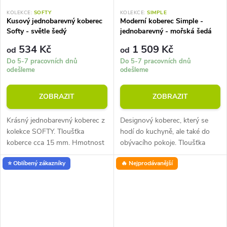
KOLEKCE:
SOFTY
KOLEKCE:
SIMPLE
Kusový jednobarevný koberec
Moderní koberec Simple -
Softy - světle šedý
jednobarevný - mořská šedá
534 Kč
1 509 Kč
od
od
Do 5-7 pracovních dnů
Do 5-7 pracovních dnů
odešleme
odešleme
ZOBRAZIT
ZOBRAZIT
Krásný jednobarevný koberec z
Designový koberec, který se
kolekce SOFTY. Tloušťka
hodí do kuchyně, ale také do
koberce cca 15 mm. Hmotnost
obývacího pokoje. Tloušťka
2250 g/m2. Materiál
koberce 5 mm. Hmotnost
⭐ Oblíbený zákazníky
🔥 Nejprodávanější
polypropylen. Země původu
koberce přibližně 1500 g/m2.
Turecko.
Materiál polyester. Vhodné pro
alergiky i...