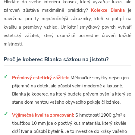
Hledáte do svého interiéru kousek, který vyzařuje luxus, ale
zároveň zůstává maximálně praktický?
Kolekce Blanka
je
navržena pro ty nejnáročnější zákazníky, kteří si potrpí na
kvalitu a prémiový vzhled. Unikátní smyčkový povrch vytváří
estetický zážitek, který okamžitě pozvedne úroveň každé
místnosti.
Proč je koberec Blanka sázkou na jistotu?
Prémiový estetický zážitek:
Měkoučké smyčky nejsou jen
příjemné na dotek, ale působí velmi moderně a luxusně.
Blanka je koberec, na který budete právem pyšní a který se
stane dominantou vašeho obývacího pokoje či ložnice.
Výjimečná kvalita zpracování:
S hmotností 1900 g/m² a
tloušťkou 10 mm jde o poctivý kus materiálu, který skvěle
drží tvar a působí bytelně. Je to investice do krásy vašeho