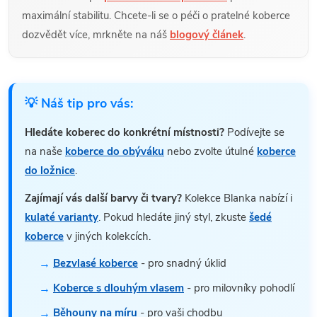
maximální stabilitu. Chcete-li se o péči o pratelné koberce
dozvědět více, mrkněte na náš
blogový článek
.
💡 Náš tip pro vás:
Hledáte koberec do konkrétní místnosti?
Podívejte se
na naše
koberce do obýváku
nebo zvolte útulné
koberce
do ložnice
.
Zajímají vás další barvy či tvary?
Kolekce Blanka nabízí i
kulaté varianty
. Pokud hledáte jiný styl, zkuste
šedé
koberce
v jiných kolekcích.
Bezvlasé koberce
- pro snadný úklid
Koberce s dlouhým vlasem
- pro milovníky pohodlí
Běhouny na míru
- pro vaši chodbu