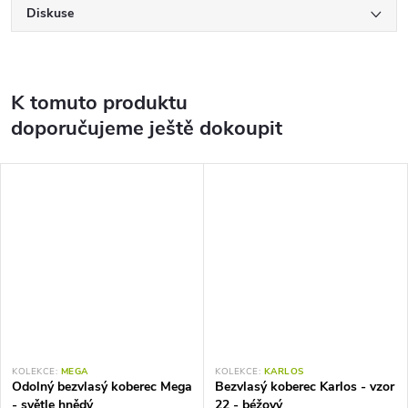
Diskuse
K tomuto produktu
doporučujeme ještě dokoupit
KOLEKCE:
MEGA
KOLEKCE:
KARLOS
Odolný bezvlasý koberec Mega
Bezvlasý koberec Karlos - vzor
- světle hnědý
22 - béžový