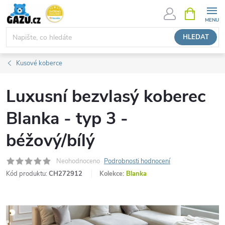
Přejít
NÁKUPNÍ
KOŠÍK
na
obsah
HLEDAT
Kusové koberce
Luxusní bezvlasý koberec
Blanka - typ 3 -
béžový/bílý
Neohodnoceno
Podrobnosti hodnocení
Kód produktu:
CH272912
Kolekce:
Blanka