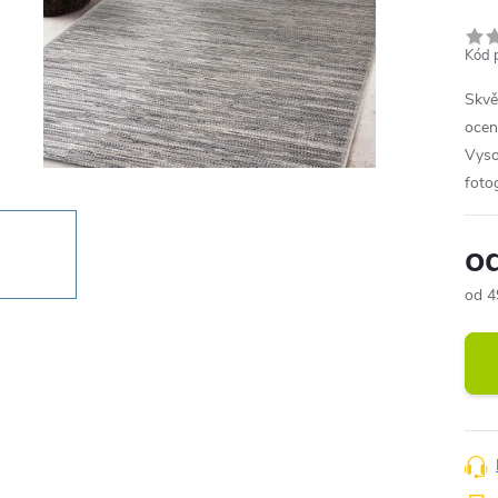
Kód 
Skvě
ocen
Vyso
fotog
o
od
4
Měr
cena