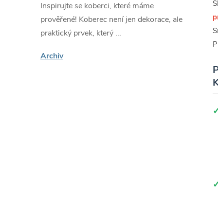
S
Inspirujte se koberci, které máme
p
prověřené! Koberec není jen dekorace, ale
S
praktický prvek, který ...
P
Archiv
P
K