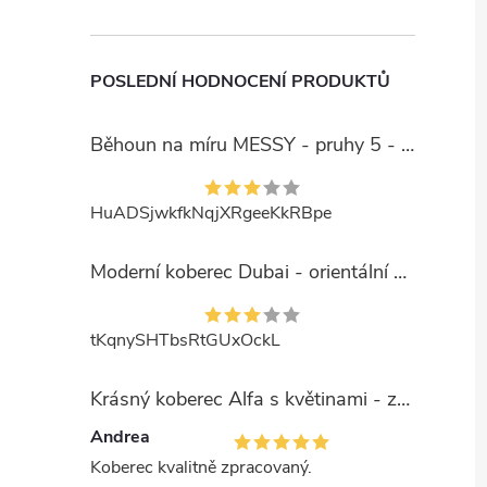
POSLEDNÍ HODNOCENÍ PRODUKTŮ
Běhoun na míru MESSY - pruhy 5 - béžový
HuADSjwkfkNqjXRgeeKkRBpe
Moderní koberec Dubai - orientální 6 - červený
tKqnySHTbsRtGUxOckL
Krásný koberec Alfa s květinami - zelený
Andrea
Koberec kvalitně zpracovaný.