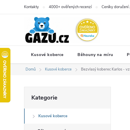
Přejít
Kontakty
4000+ ověřených recenzí
Ceníky doručení 
na
obsah
Kusové koberce
Běhouny na míru
P
Domů
Kusové koberce
Bezvlasý koberec Karlos - v
P
Přeskočit
Kategorie
kategorie
o
Kusové koberce
s