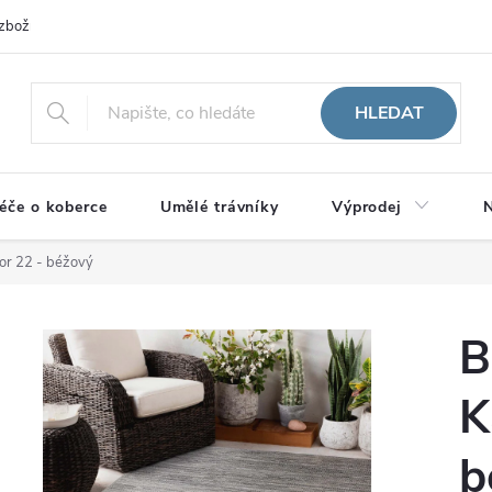
zboží
HLEDAT
éče o koberce
Umělé trávníky
Výprodej
N
zor 22 - béžový
B
K
b