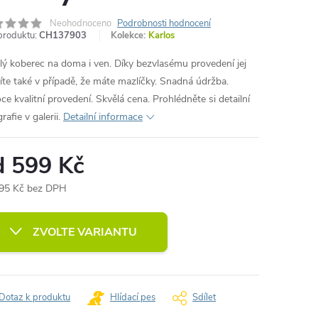
Neohodnoceno
Podrobnosti hodnocení
produktu:
CH137903
Kolekce:
Karlos
lý koberec na doma i ven. Díky bezvlasému provedení jej
íte také v případě, že máte mazlíčky. Snadná údržba.
ce kvalitní provedení. Skvělá cena. Prohlédněte si detailní
rafie v galerii.
Detailní informace
d
599 Kč
95 Kč
bez DPH
ná
:
ZVOLTE VARIANTU
Dotaz k produktu
Hlídací pes
Sdílet