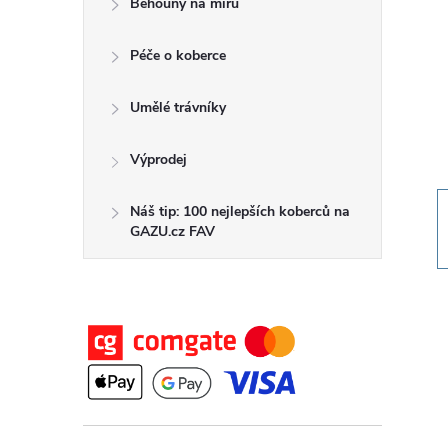
Běhouny na míru
t
Péče o koberce
r
a
Umělé trávníky
n
Výprodej
n
Náš tip: 100 nejlepších koberců na
GAZU.cz FAV
í
p
a
n