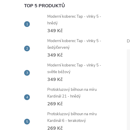
e
TOP 5 PRODUKTŮ
Moderní koberec Tap - vlnky 5 -
l
hnědý
349 Kč
Moderní koberec Tap - vlnky 5 -
D
šedý/červený
349 Kč
Moderní koberec Tap - vlnky 5 -
světle béžový
349 Kč
Protiskluzový běhoun na míru
Kardinál 21 - hnědý
269 Kč
Protiskluzový běhoun na míru
Kardinál 6 - terakotový
269 Kč