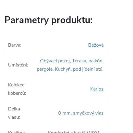
Parametry produktu:
Barva
:
Béžová
Obývací pokoj
,
Terasa, balkón,
Umístění
:
pergola
,
Kuchyň, pod jídelní stůl
Kolekce
Karlos
koberců
:
Délka
0 mm, smyčkový vlas
vlasu
: