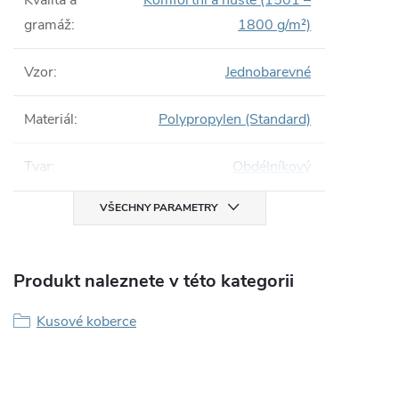
Kvalita a
Komfortní a husté (1501 –
gramáž
:
1800 g/m²)
Vzor
:
Jednobarevné
Materiál
:
Polypropylen (Standard)
Tvar
:
Obdélníkový
VŠECHNY PARAMETRY
Produkt naleznete v této kategorii
Kusové koberce