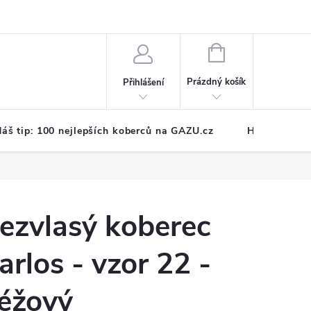
NÁKUPNÍ
KOŠÍK
Prázdný košík
Přihlášení
áš tip: 100 nejlepších koberců na GAZU.cz
Hodnocení o
ezvlasý koberec
arlos - vzor 22 -
éžový