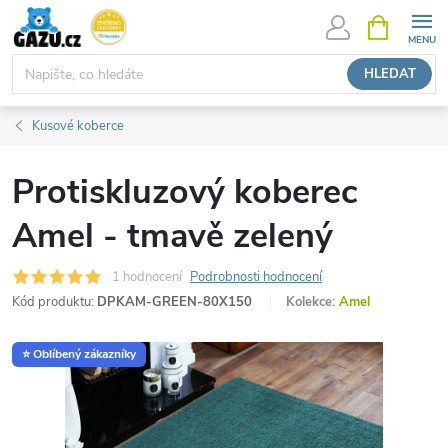
Přejít
NÁKUPNÍ
KOŠÍK
na
obsah
HLEDAT
Kusové koberce
Protiskluzový koberec
Amel - tmavě zelený
1 hodnocení
Podrobnosti hodnocení
Kód produktu:
DPKAM-GREEN-80X150
Kolekce:
Amel
⭐ Oblíbený zákazníky