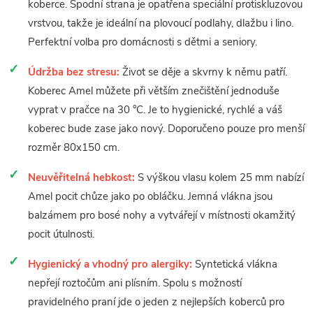
koberce. Spodní strana je opatřena speciální protiskluzovou
vrstvou, takže je ideální na plovoucí podlahy, dlažbu i lino.
Perfektní volba pro domácnosti s dětmi a seniory.
Údržba bez stresu:
Život se děje a skvrny k němu patří.
Koberec Amel můžete při větším znečištění jednoduše
vyprat v pračce na 30 °C. Je to hygienické, rychlé a váš
koberec bude zase jako nový. Doporučeno pouze pro menší
rozměr 80x150 cm.
Neuvěřitelná hebkost:
S výškou vlasu kolem 25 mm nabízí
Amel pocit chůze jako po obláčku. Jemná vlákna jsou
balzámem pro bosé nohy a vytvářejí v místnosti okamžitý
pocit útulnosti.
Hygienický a vhodný pro alergiky:
Syntetická vlákna
nepřejí roztočům ani plísním. Spolu s možností
pravidelného praní jde o jeden z nejlepších koberců pro