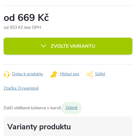
od
669 Kč
od
553 Kč
bez DPH
Měrná
cena:
ZVOLTE VARIANTU
Dotaz k produktu
Hlídací pes
Sdílet
Značka:
Dywanopol
Další oblíbené koberce v barvě:
Zelené