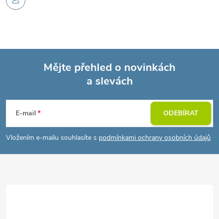
Mějte přehled o novinkách
a slevách
Z
á
E-mail
ODEBÍRAT
p
Vložením e-mailu souhlasíte s
podmínkami ochrany osobních údajů
a
t
í