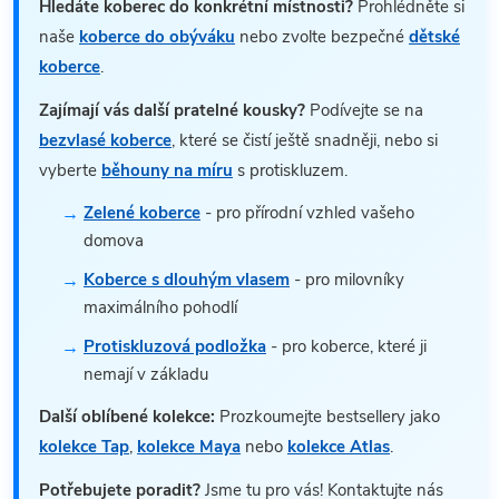
Hledáte koberec do konkrétní místnosti?
Prohlédněte si
naše
koberce do obýváku
nebo zvolte bezpečné
dětské
koberce
.
Zajímají vás další pratelné kousky?
Podívejte se na
bezvlasé koberce
, které se čistí ještě snadněji, nebo si
vyberte
běhouny na míru
s protiskluzem.
Zelené koberce
- pro přírodní vzhled vašeho
domova
Koberce s dlouhým vlasem
- pro milovníky
maximálního pohodlí
Protiskluzová podložka
- pro koberce, které ji
nemají v základu
Další oblíbené kolekce:
Prozkoumejte bestsellery jako
kolekce Tap
,
kolekce Maya
nebo
kolekce Atlas
.
Potřebujete poradit?
Jsme tu pro vás! Kontaktujte nás