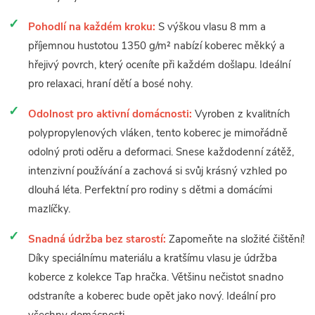
Pohodlí na každém kroku:
S výškou vlasu 8 mm a
příjemnou hustotou 1350 g/m² nabízí koberec měkký a
hřejivý povrch, který oceníte při každém došlapu. Ideální
pro relaxaci, hraní dětí a bosé nohy.
Odolnost pro aktivní domácnosti:
Vyroben z kvalitních
polypropylenových vláken, tento koberec je mimořádně
odolný proti oděru a deformaci. Snese každodenní zátěž,
intenzivní používání a zachová si svůj krásný vzhled po
dlouhá léta. Perfektní pro rodiny s dětmi a domácími
mazlíčky.
Snadná údržba bez starostí:
Zapomeňte na složité čištění!
Díky speciálnímu materiálu a kratšímu vlasu je údržba
koberce z kolekce Tap hračka. Většinu nečistot snadno
odstraníte a koberec bude opět jako nový. Ideální pro