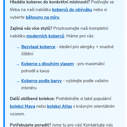
Hledáte koberec do konkrétní místnosti?
Podívejte se
třeba na naši nabídku
koberců do obýváku
nebo si
vyberte
běhouny na míru
.
Zajímá vás více stylů?
Prozkoumejte naši kompletní
nabídku
moderních koberců
. Máme pro vás:
Bezvlasé koberce
- ideální pro alergiky + snadné
čištění
Koberce s dlouhým vlasem
- pro maximální
pohodlí a luxus
Koberce podle barvy
- vybírejte podle vašeho
interiéru
Další oblíbené kolekce:
Prohlédněte si také populární
kolekci Maya
nebo
kolekci Atlas
s krásným orientálním
vzorem.
Potřebujete poradit?
Jsme tu pro vás! Kontaktujte nás