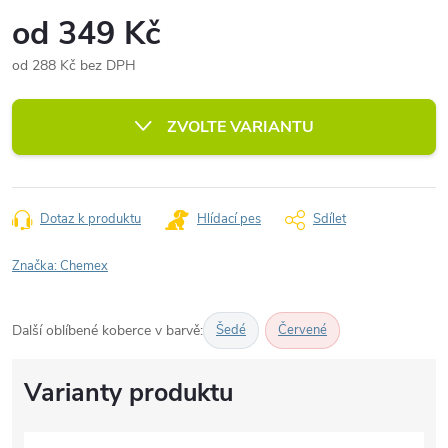
od
349 Kč
od
288 Kč
bez DPH
Měrná
cena:
ZVOLTE VARIANTU
Dotaz k produktu
Hlídací pes
Sdílet
Značka:
Chemex
Další oblíbené koberce v barvě:
Šedé
Červené