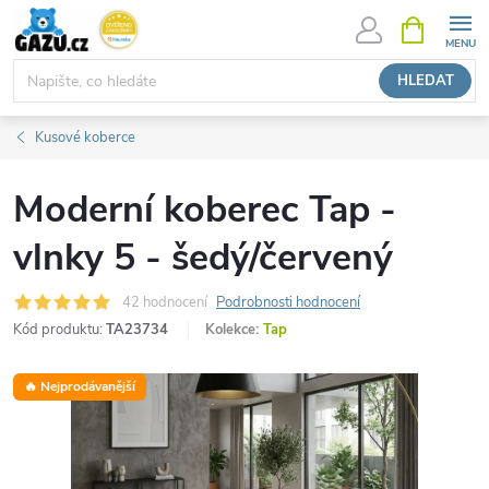
Přejít
NÁKUPNÍ
KOŠÍK
na
obsah
HLEDAT
Kusové koberce
Moderní koberec Tap -
vlnky 5 - šedý/červený
42 hodnocení
Podrobnosti hodnocení
Kód produktu:
TA23734
Kolekce:
Tap
🔥 Nejprodávanější