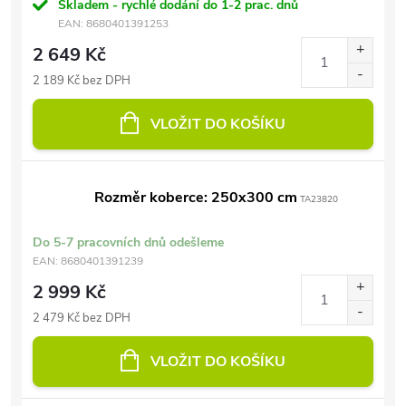
Skladem - rychlé dodání do 1-2 prac. dnů
EAN:
8680401391253
2 649 Kč
2 189 Kč bez DPH
VLOŽIT DO KOŠÍKU
Rozměr koberce: 250x300 cm
TA23820
Do 5-7 pracovních dnů odešleme
EAN:
8680401391239
2 999 Kč
2 479 Kč bez DPH
VLOŽIT DO KOŠÍKU