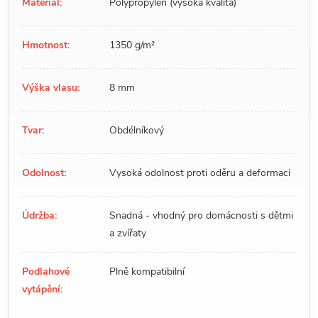
Materiál:
Polypropylen (vysoká kvalita)
Hmotnost:
1350 g/m²
Výška vlasu:
8 mm
Tvar:
Obdélníkový
Odolnost:
Vysoká odolnost proti oděru a deformaci
Údržba:
Snadná - vhodný pro domácnosti s dětmi
a zvířaty
Podlahové
Plně kompatibilní
vytápění: