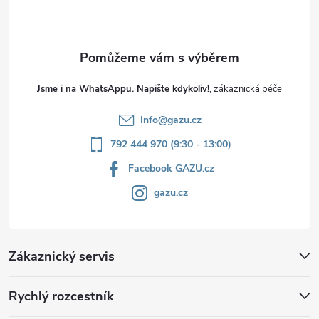
í
Jsme i na WhatsAppu. Napište kdykoliv!
Info
@
gazu.cz
792 444 970 (9:30 - 13:00)
Facebook GAZU.cz
gazu.cz
Zákaznický servis
Rychlý rozcestník