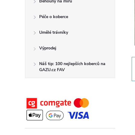
Běhouny na míru
t
Péče o koberce
r
a
Umělé trávníky
n
Výprodej
n
Náš tip: 100 nejlepších koberců na
GAZU.cz FAV
í
p
a
n