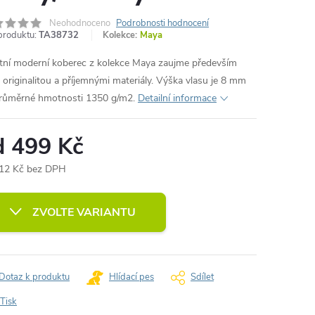
Neohodnoceno
Podrobnosti hodnocení
produktu:
TA38732
Kolekce:
Maya
itní moderní koberec z kolekce Maya zaujme především
 originalitou a příjemnými materiály. Výška vlasu je 8 mm
průměrné hmotnosti 1350 g/m2.
Detailní informace
d
499 Kč
12 Kč
bez DPH
ná
:
ZVOLTE VARIANTU
Dotaz k produktu
Hlídací pes
Sdílet
Tisk