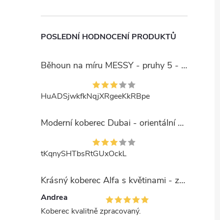
POSLEDNÍ HODNOCENÍ PRODUKTŮ
Běhoun na míru MESSY - pruhy 5 - béžový
HuADSjwkfkNqjXRgeeKkRBpe
Moderní koberec Dubai - orientální 6 - červený
tKqnySHTbsRtGUxOckL
Krásný koberec Alfa s květinami - zelený
Andrea
Koberec kvalitně zpracovaný.