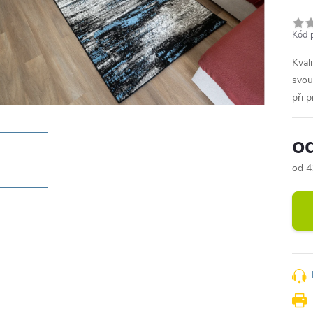
Kód 
Kval
svou
při 
o
od
4
Měr
cena