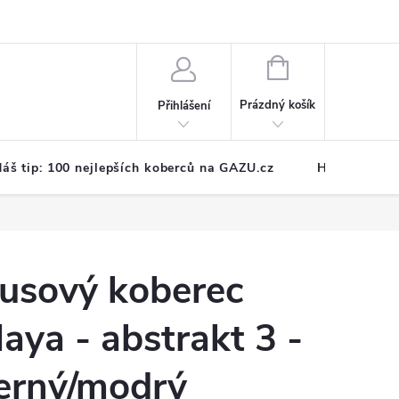
NÁKUPNÍ
KOŠÍK
Prázdný košík
Přihlášení
áš tip: 100 nejlepších koberců na GAZU.cz
Hodnocení o
usový koberec
aya - abstrakt 3 -
erný/modrý