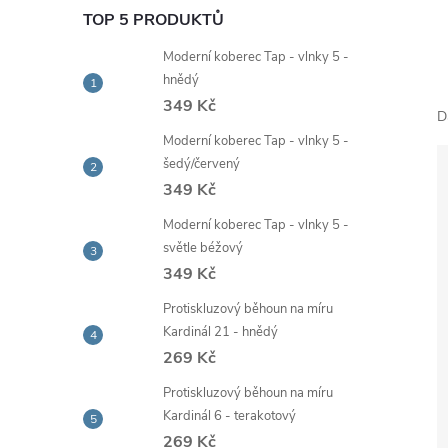
e
TOP 5 PRODUKTŮ
Moderní koberec Tap - vlnky 5 -
l
hnědý
349 Kč
D
Moderní koberec Tap - vlnky 5 -
šedý/červený
349 Kč
Moderní koberec Tap - vlnky 5 -
světle béžový
349 Kč
Protiskluzový běhoun na míru
Kardinál 21 - hnědý
269 Kč
Protiskluzový běhoun na míru
Kardinál 6 - terakotový
269 Kč