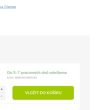
ka:
Chemex
Do 5-7 pracovních dnů odešleme
EAN:
8680401969193
VLOŽIT DO KOŠÍKU