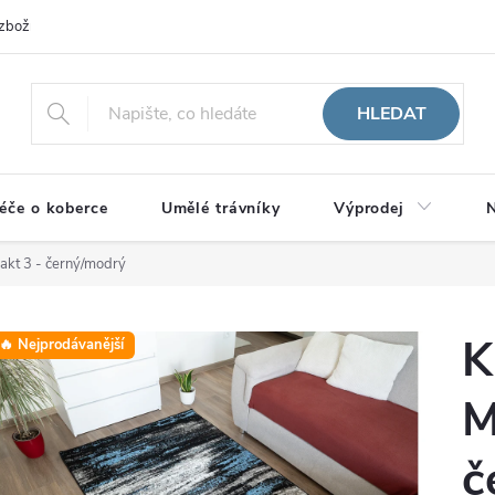
zboží
HLEDAT
éče o koberce
Umělé trávníky
Výprodej
N
akt 3 - černý/modrý
K
🔥 Nejprodávanější
M
č