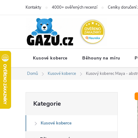
Přejít
Kontakty
4000+ ověřených recenzí
Ceníky doručení 
na
obsah
Kusové koberce
Běhouny na míru
P
Domů
Kusové koberce
Kusový koberec Maya - abstr
P
Přeskočit
Kategorie
kategorie
o
Kusové koberce
s