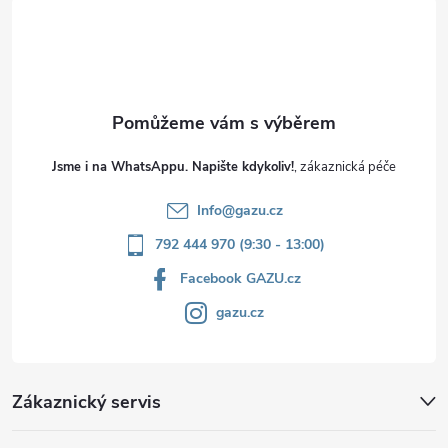
t
í
Jsme i na WhatsAppu. Napište kdykoliv!
Info
@
gazu.cz
792 444 970 (9:30 - 13:00)
Facebook GAZU.cz
gazu.cz
Zákaznický servis