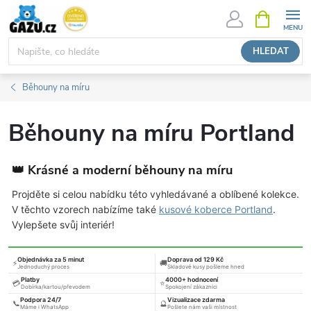
Přejít
NÁKUPNÍ
KOŠÍK
na
obsah
HLEDAT
Běhouny na míru
Běhouny na míru Portland
👑 Krásné a moderní běhouny na míru
Projděte si celou nabídku této vyhledávané a oblíbené kolekce.
V těchto vzorech nabízíme také
kusové koberce Portland
.
Vylepšete svůj interiér!
Objednávka za 5 minut
Doprava od 129 Kč
⚡
🚚
Jednoduchý proces
Skladové kusy pošleme hned
Platby
4000+ hodnocení
💳
⭐
Dobírka/kartou/převodem
Spokojení zákazníci
Podpora 24/7
Vizualizace zdarma
📞
🔮
Máme i WhatsApp
Pošlete nám vaši místnost