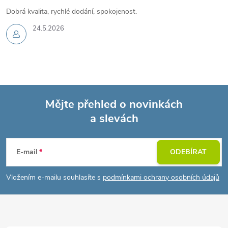
Dobrá kvalita, rychlé dodání, spokojenost.
24.5.2026
Mějte přehled o novinkách
a slevách
Z
á
E-mail
ODEBÍRAT
p
Vložením e-mailu souhlasíte s
podmínkami ochrany osobních údajů
a