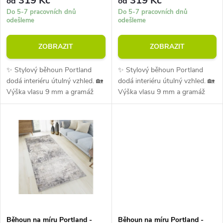
r
319 Kč
319 Kč
od
od
r
Do 5-7 pracovních dnů
Do 5-7 pracovních dnů
odešleme
odešleme
o
o
ZOBRAZIT
ZOBRAZIT
d
d
✨ Stylový běhoun Portland
✨ Stylový běhoun Portland
u
dodá interiéru útulný vzhled. 🏡
dodá interiéru útulný vzhled. 🏡
u
Výška vlasu 9 mm a gramáž
Výška vlasu 9 mm a gramáž
k
1300 g/m² zajišťují pohodlí při
1300 g/m² zajišťují pohodlí při
k
každodenním používání. 💪
každodenním používání. 💪
t
Materiál je odolný vůči oděru i...
Materiál je odolný vůči oděru i...
t
ů
ů
Běhoun na míru Portland -
Běhoun na míru Portland -