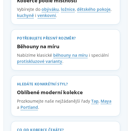
v
Koberce podle místnosti
Vybírejte do
obýváku
,
ložnice
,
dětského pokoje
,
ý
kuchyně
i
venkovní
.
p
i
POTŘEBUJETE PŘESNÝ ROZMĚR?
Běhouny na míru
s
Nabízíme klasické
běhouny na míru
i speciální
u
protiskluzové varianty
.
HLEDÁTE KONKRÉTNÍ STYL?
Oblíbené moderní kolekce
Prozkoumejte naše nejžádanější řady
Tap
,
Maya
a
Portland
.
CO OD KOBERCE ČEKÁTE?