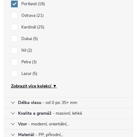
Portland
18
Ostrava
21
Kardinál
25
Dubai
5
Nil
2
Petra
3
Lazur
5
Zobrazit více kolekcí ▼
Délka vlasu
- od 0 po 35+ mm
Kvalita a gramáž
- masivní; lehké
Vzor
- moderní, orientální,..
Materiál
- PP, přírodní,..