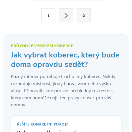
l
S
á
1
2
t
d
r
á
a
n
PRŮVODCE VÝBĚREM KOBERCE
c
k
Jak vybrat koberec, který bude
o
í
doma opravdu sedět?
v
p
Každý interiér potřebuje trochu jiný koberec. Někdy
á
rozhoduje místnost, jindy barva, vzor nebo výška
r
n
vlasu. Připravili jsme pro vás přehledný rozcestník,
í
v
který vám pomůže najít ten pravý kousek pro váš
domov.
k
y
ŘEŠÍTE KONKRÉTNÍ POKOJ?