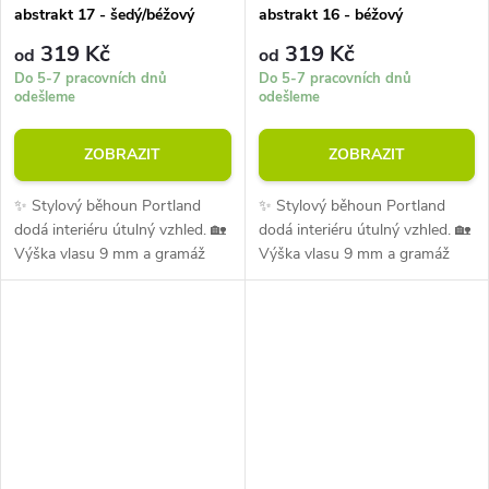
abstrakt 17 - šedý/béžový
abstrakt 16 - béžový
319 Kč
319 Kč
od
od
Do 5-7 pracovních dnů
Do 5-7 pracovních dnů
odešleme
odešleme
ZOBRAZIT
ZOBRAZIT
✨ Stylový běhoun Portland
✨ Stylový běhoun Portland
dodá interiéru útulný vzhled. 🏡
dodá interiéru útulný vzhled. 🏡
Výška vlasu 9 mm a gramáž
Výška vlasu 9 mm a gramáž
1300 g/m² zajišťují pohodlí při
1300 g/m² zajišťují pohodlí při
každodenním používání. 💪
každodenním používání. 💪
Materiál je odolný vůči oděru i...
Materiál je odolný vůči oděru i...