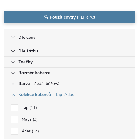
🔍 Použít chytrý FILTR 👈
Dle ceny
Dle štítku
Značky
Rozměr koberce
Barva
- šedá, béžová,..
Kolekce koberců
- Tap, Atlas,..
Tap
11
Maya
8
Atlas
14