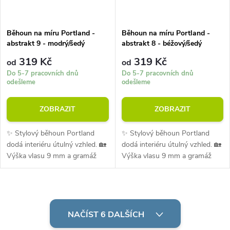
Běhoun na míru Portland -
Běhoun na míru Portland -
abstrakt 9 - modrý/šedý
abstrakt 8 - béžový/šedý
319 Kč
319 Kč
od
od
Do 5-7 pracovních dnů
Do 5-7 pracovních dnů
odešleme
odešleme
ZOBRAZIT
ZOBRAZIT
✨ Stylový běhoun Portland
✨ Stylový běhoun Portland
dodá interiéru útulný vzhled. 🏡
dodá interiéru útulný vzhled. 🏡
Výška vlasu 9 mm a gramáž
Výška vlasu 9 mm a gramáž
1300 g/m² zajišťují pohodlí při
1300 g/m² zajišťují pohodlí při
každodenním používání. 💪
každodenním používání. 💪
Materiál je odolný vůči oděru i...
Materiál je odolný vůči oděru i...
O
v
NAČÍST 6 DALŠÍCH