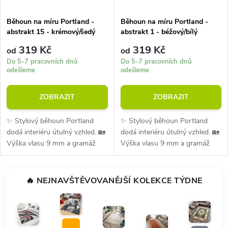
Běhoun na míru Portland -
Běhoun na míru Portland -
abstrakt 15 - krémový/šedý
abstrakt 1 - béžový/bílý
319 Kč
319 Kč
od
od
Do 5-7 pracovních dnů
Do 5-7 pracovních dnů
odešleme
odešleme
ZOBRAZIT
ZOBRAZIT
✨ Stylový běhoun Portland
✨ Stylový běhoun Portland
dodá interiéru útulný vzhled. 🏡
dodá interiéru útulný vzhled. 🏡
Výška vlasu 9 mm a gramáž
Výška vlasu 9 mm a gramáž
1300 g/m² zajišťují pohodlí při
1300 g/m² zajišťují pohodlí při
každodenním používání. 💪
každodenním používání. 💪
Materiál je odolný vůči oděru i...
Materiál je odolný vůči oděru i...
🔥 NEJNAVŠTĚVOVANĚJŠÍ KOLEKCE TÝDNE