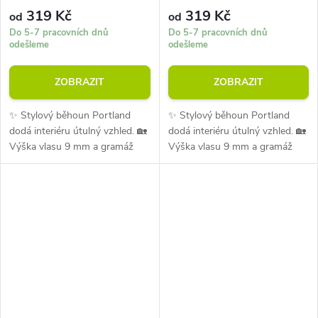
319 Kč
319 Kč
od
od
Do 5-7 pracovních dnů
Do 5-7 pracovních dnů
odešleme
odešleme
ZOBRAZIT
ZOBRAZIT
✨ Stylový běhoun Portland
✨ Stylový běhoun Portland
dodá interiéru útulný vzhled. 🏡
dodá interiéru útulný vzhled. 🏡
Výška vlasu 9 mm a gramáž
Výška vlasu 9 mm a gramáž
1300 g/m² zajišťují pohodlí při
1300 g/m² zajišťují pohodlí při
každodenním používání. 💪
každodenním používání. 💪
Materiál je odolný vůči oděru i...
Materiál je odolný vůči oděru i...