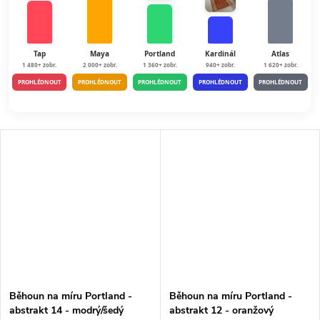
Tap
Maya
Portland
Kardinál
Atlas
1 480+ zobr.
2 000+ zobr.
1 360+ zobr.
940+ zobr.
1 620+ zobr.
PROHLÉDNOUT
PROHLÉDNOUT
PROHLÉDNOUT
PROHLÉDNOUT
PROHLÉDNOUT
Běhoun na míru Portland -
Běhoun na míru Portland -
abstrakt 14 - modrý/šedý
abstrakt 12 - oranžový