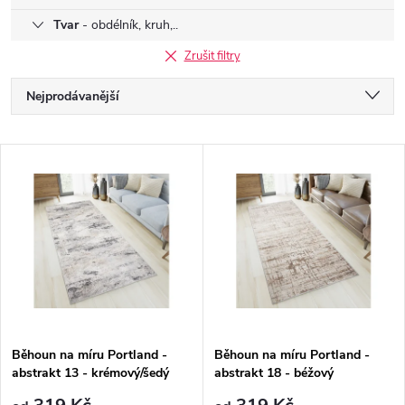
Tvar
- obdélník, kruh,..
Zrušit filtry
Ř
Nejprodávanější
a
Nejlevnější
V
Nejdražší
z
ý
Abecedně
e
p
n
i
í
s
p
Běhoun na míru Portland -
Běhoun na míru Portland -
abstrakt 13 - krémový/šedý
abstrakt 18 - béžový
p