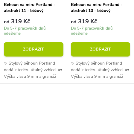
Běhoun na míru Portland -
Běhoun na míru Portland -
abstrakt 11 - béžový
abstrakt 10 - béžový
319 Kč
319 Kč
od
od
Do 5-7 pracovních dnů
Do 5-7 pracovních dnů
odešleme
odešleme
ZOBRAZIT
ZOBRAZIT
✨ Stylový běhoun Portland
✨ Stylový běhoun Portland
dodá interiéru útulný vzhled. 🏡
dodá interiéru útulný vzhled. 🏡
Výška vlasu 9 mm a gramáž
Výška vlasu 9 mm a gramáž
1300 g/m² zajišťují pohodlí při
1300 g/m² zajišťují pohodlí při
každodenním používání. 💪
každodenním používání. 💪
Materiál je odolný vůči oděru i...
Materiál je odolný vůči oděru i...