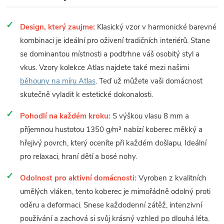
Design, který zaujme:
Klasický vzor v harmonické barevné
kombinaci je ideální pro oživení tradičních interiérů. Stane
se dominantou místnosti a podtrhne váš osobitý styl a
vkus. Vzory kolekce Atlas najdete také mezi našimi
běhouny na míru Atlas
. Teď už můžete vaši domácnost
skutečně vyladit k estetické dokonalosti.
Pohodlí na každém kroku:
S výškou vlasu 8 mm a
příjemnou hustotou 1350 g/m² nabízí koberec měkký a
hřejivý povrch, který oceníte při každém došlapu. Ideální
pro relaxaci, hraní dětí a bosé nohy.
Odolnost pro aktivní domácnosti:
Vyroben z kvalitních
umělých vláken, tento koberec je mimořádně odolný proti
oděru a deformaci. Snese každodenní zátěž, intenzivní
používání a zachová si svůj krásný vzhled po dlouhá léta.