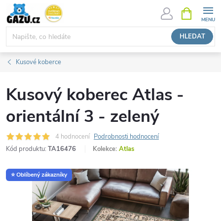
Přejít
NÁKUPNÍ
KOŠÍK
na
obsah
HLEDAT
Kusové koberce
Kusový koberec Atlas -
orientální 3 - zelený
4 hodnocení
Podrobnosti hodnocení
Kód produktu:
TA16476
Kolekce:
Atlas
⭐ Oblíbený zákazníky