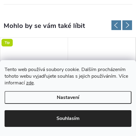
Tip
Tento web používá soubory cookie. Dalším procházením
tohoto webu vyjadřujete souhlas s jejich používáním. Více
informací
zde
.
Nastavení
Metrážní protiskluzová
Ruční odstraňovač vlasů a
podložka pod koberec (vlastní
zvířecích chlupů
Souhlasím
rozměr)
65 Kč
149 Kč
od
Skladem - rychlé dodání do
Skladem - rychlé dodání do