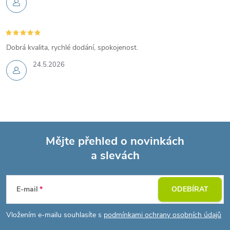
Dobrá kvalita, rychlé dodání, spokojenost.
24.5.2026
Mějte přehled o novinkách
a slevách
Z
á
E-mail
ODEBÍRAT
p
Vložením e-mailu souhlasíte s
podmínkami ochrany osobních údajů