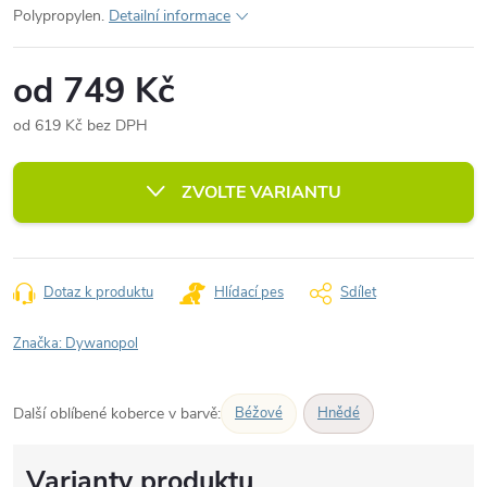
Polypropylen.
Detailní informace
od
749 Kč
od
619 Kč
bez DPH
Měrná
cena:
ZVOLTE VARIANTU
Dotaz k produktu
Hlídací pes
Sdílet
Značka:
Dywanopol
Další oblíbené koberce v barvě:
Béžové
Hnědé