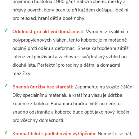
příjemnou hustotou 1900 g/m² nabízí koberec měkký a
hřejivý povrch, který oceníte při každém došlapu. Ideální
pro relaxaci, hraní dětí a bosé nohy.
Odolnost pro aktivní domácnosti:
Vyroben z kvalitních
polypropylenových vláken, tento koberec je mimořádně
odolný proti oděru a deformaci. Snese každodenní zátěž,
intenzivní používání a zachová si svůj krásný vzhled po
dlouhá léta. Perfektní pro rodiny s dětmi a domácími
mazlíčky.
Snadná údržba bez starostí:
Zapomeňte na složité čištění!
Díky speciálnímu materiálu a kratšímu vlasu je údržba
koberce z kolekce Panamara hračka. Většinu nečistot
snadno odstraníte a koberec bude opět jako nový. Ideální
pro všechny domácnosti.
Kompatibilní s podlahovým vytápěním:
Nemusíte se bát,