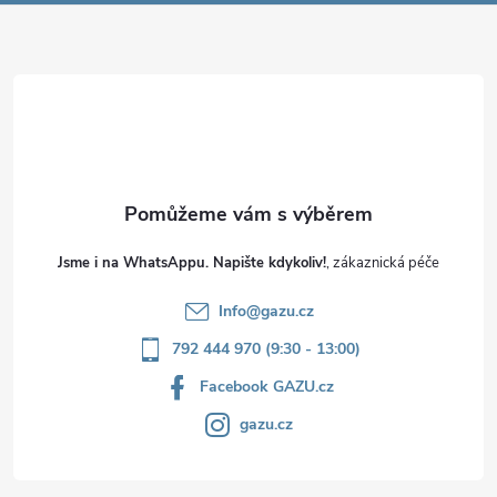
a
t
í
Jsme i na WhatsAppu. Napište kdykoliv!
Info
@
gazu.cz
792 444 970 (9:30 - 13:00)
Facebook GAZU.cz
gazu.cz