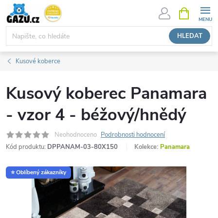
Přejít
NÁKUPNÍ
KOŠÍK
na
obsah
HLEDAT
Kusové koberce
Kusový koberec Panamara
- vzor 4 - béžový/hnědý
Neohodnoceno
Podrobnosti hodnocení
Kód produktu:
DPPANAM-03-80X150
Kolekce:
Panamara
⭐ Oblíbený zákazníky