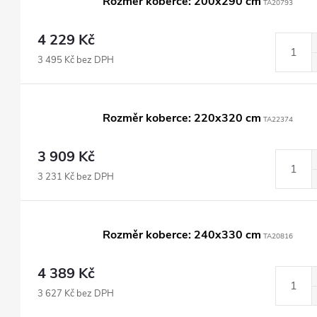
Rozměr koberce: 200x290 cm
TA20793
4 229 Kč
3 495 Kč bez DPH
Rozměr koberce: 220x320 cm
TA22374
3 909 Kč
3 231 Kč bez DPH
Rozměr koberce: 240x330 cm
TA20816
4 389 Kč
3 627 Kč bez DPH