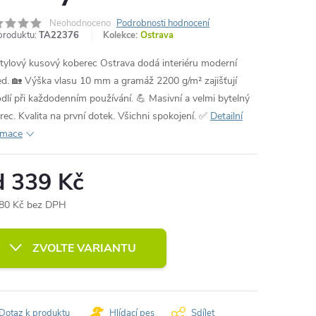
Neohodnoceno
Podrobnosti hodnocení
produktu:
TA22376
Kolekce:
Ostrava
tylový kusový koberec Ostrava dodá interiéru moderní
ed. 🏡 Výška vlasu 10 mm a gramáž 2200 g/m² zajišťují
dlí při každodenním používání. 💪 Masivní a velmi bytelný
rec. Kvalita na první dotek. Všichni spokojení. ✅
Detailní
rmace
d
339 Kč
80 Kč
bez DPH
ná
:
ZVOLTE VARIANTU
Dotaz k produktu
Hlídací pes
Sdílet