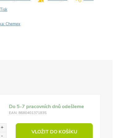
Tisk
ka:
Chemex
Do 5-7 pracovních dnů odešleme
EAN:
8680401371835
VLOŽIT DO KOŠÍKU