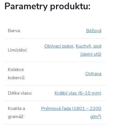
Parametry produktu:
Barva
:
Béžová
Obývací pokoj
,
Kuchyň, pod
Umístění
:
jídelní stůl
Kolekce
Ostrava
koberců
:
Délka vlasu
:
Krátký vlas (6–10 mm)
Kvalita a
Prémiová řada (1801 – 2200
gramáž
:
g/m²)