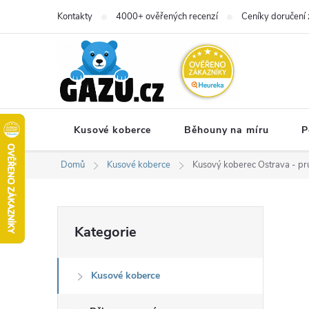
Přejít
Kontakty
4000+ ověřených recenzí
Ceníky doručení 
na
obsah
Kusové koberce
Běhouny na míru
P
Domů
Kusové koberce
Kusový koberec Ostrava - pr
P
Přeskočit
Kategorie
kategorie
o
Kusové koberce
s