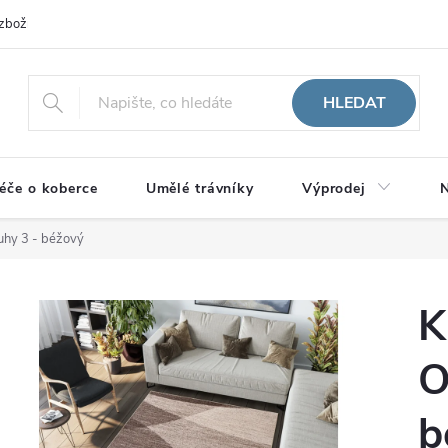
zboží
HLEDAT
éče o koberce
Umělé trávníky
Výprodej
N
uhy 3 - béžový
K
O
b