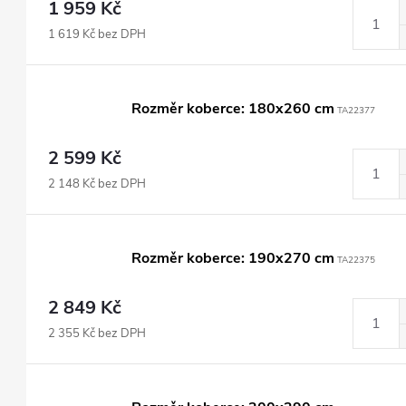
1 959 Kč
1 619 Kč bez DPH
Rozměr koberce: 180x260 cm
TA22377
2 599 Kč
2 148 Kč bez DPH
Rozměr koberce: 190x270 cm
TA22375
2 849 Kč
2 355 Kč bez DPH