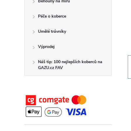
Běhouny na míru
t
Péče o koberce
r
a
Umělé trávníky
n
Výprodej
n
Náš tip: 100 nejlepších koberců na
GAZU.cz FAV
í
p
a
n