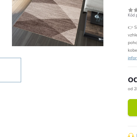
Kód 
👉 S
vzhl
poho
kobe
info
o
od
2
Měr
cena