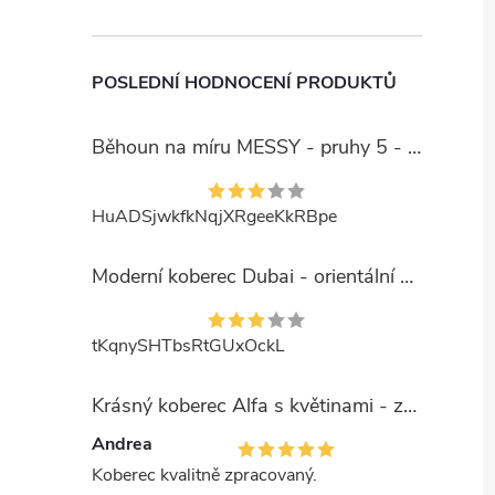
POSLEDNÍ HODNOCENÍ PRODUKTŮ
Běhoun na míru MESSY - pruhy 5 - béžový
HuADSjwkfkNqjXRgeeKkRBpe
Moderní koberec Dubai - orientální 6 - červený
tKqnySHTbsRtGUxOckL
Krásný koberec Alfa s květinami - zelený
Andrea
Koberec kvalitně zpracovaný.