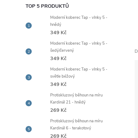
e
TOP 5 PRODUKTŮ
Moderní koberec Tap - vlnky 5 -
l
hnědý
349 Kč
Moderní koberec Tap - vlnky 5 -
šedý/červený
D
349 Kč
Moderní koberec Tap - vlnky 5 -
světle béžový
349 Kč
Protiskluzový běhoun na míru
Kardinál 21 - hnědý
269 Kč
Protiskluzový běhoun na míru
Kardinál 6 - terakotový
269 Kč