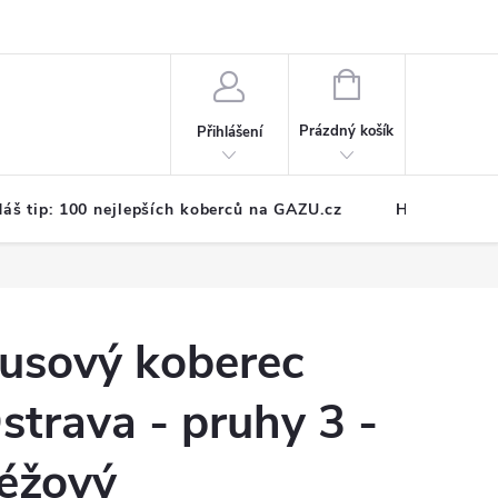
NÁKUPNÍ
KOŠÍK
Prázdný košík
Přihlášení
áš tip: 100 nejlepších koberců na GAZU.cz
Hodnocení o
usový koberec
strava - pruhy 3 -
éžový