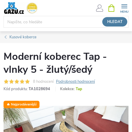
Přejít
NÁKUPNÍ
KOŠÍK
na
obsah
HLEDAT
Kusové koberce
Moderní koberec Tap -
vlnky 5 - žlutý/šedý
8 hodnocení
Podrobnosti hodnocení
Kód produktu:
TA1028694
Kolekce:
Tap
🔥 Nejprodávanější