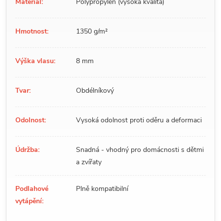
Materiál:
Polypropylen (vysoká kvalita)
Hmotnost:
1350 g/m²
Výška vlasu:
8 mm
Tvar:
Obdélníkový
Odolnost:
Vysoká odolnost proti oděru a deformaci
Údržba:
Snadná - vhodný pro domácnosti s dětmi
a zvířaty
Podlahové
Plně kompatibilní
vytápění: