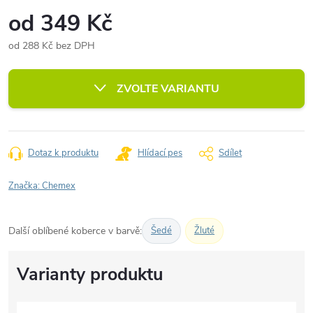
od
349 Kč
od
288 Kč
bez DPH
Měrná
cena:
ZVOLTE VARIANTU
Dotaz k produktu
Hlídací pes
Sdílet
Značka:
Chemex
Další oblíbené koberce v barvě:
Šedé
Žluté