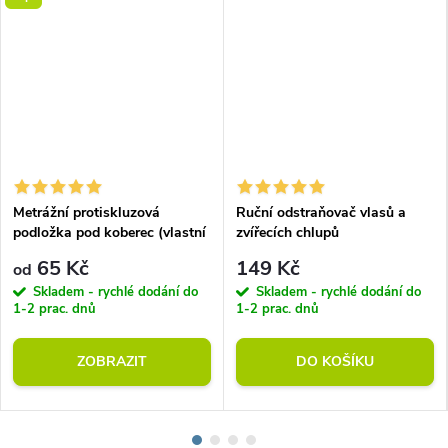
Metrážní protiskluzová
Ruční odstraňovač vlasů a
podložka pod koberec (vlastní
zvířecích chlupů
rozměr)
65 Kč
149 Kč
od
Skladem - rychlé dodání do
Skladem - rychlé dodání do
1-2 prac. dnů
1-2 prac. dnů
ZOBRAZIT
DO KOŠÍKU