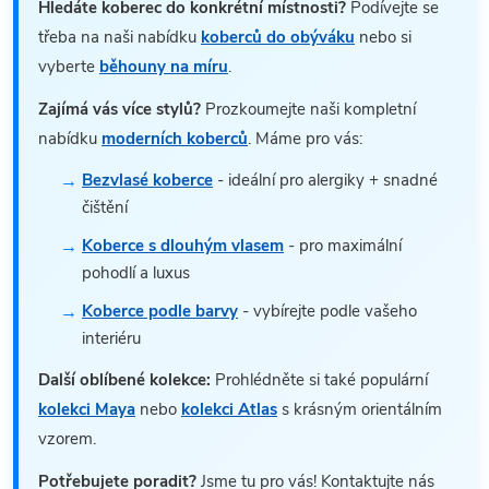
Hledáte koberec do konkrétní místnosti?
Podívejte se
třeba na naši nabídku
koberců do obýváku
nebo si
vyberte
běhouny na míru
.
Zajímá vás více stylů?
Prozkoumejte naši kompletní
nabídku
moderních koberců
. Máme pro vás:
Bezvlasé koberce
- ideální pro alergiky + snadné
čištění
Koberce s dlouhým vlasem
- pro maximální
pohodlí a luxus
Koberce podle barvy
- vybírejte podle vašeho
interiéru
Další oblíbené kolekce:
Prohlédněte si také populární
kolekci Maya
nebo
kolekci Atlas
s krásným orientálním
vzorem.
Potřebujete poradit?
Jsme tu pro vás! Kontaktujte nás