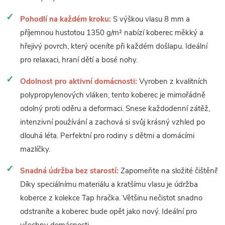
Pohodlí na každém kroku:
S výškou vlasu 8 mm a
příjemnou hustotou 1350 g/m² nabízí koberec měkký a
hřejivý povrch, který oceníte při každém došlapu. Ideální
pro relaxaci, hraní dětí a bosé nohy.
Odolnost pro aktivní domácnosti:
Vyroben z kvalitních
polypropylenových vláken, tento koberec je mimořádně
odolný proti oděru a deformaci. Snese každodenní zátěž,
intenzivní používání a zachová si svůj krásný vzhled po
dlouhá léta. Perfektní pro rodiny s dětmi a domácími
mazlíčky.
Snadná údržba bez starostí:
Zapomeňte na složité čištění!
Díky speciálnímu materiálu a kratšímu vlasu je údržba
koberce z kolekce Tap hračka. Většinu nečistot snadno
odstraníte a koberec bude opět jako nový. Ideální pro