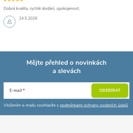
Dobrá kvalita, rychlé dodání, spokojenost.
24.5.2026
Mějte přehled o novinkách
a slevách
Z
á
E-mail
ODEBÍRAT
p
Vložením e-mailu souhlasíte s
podmínkami ochrany osobních údajů
a