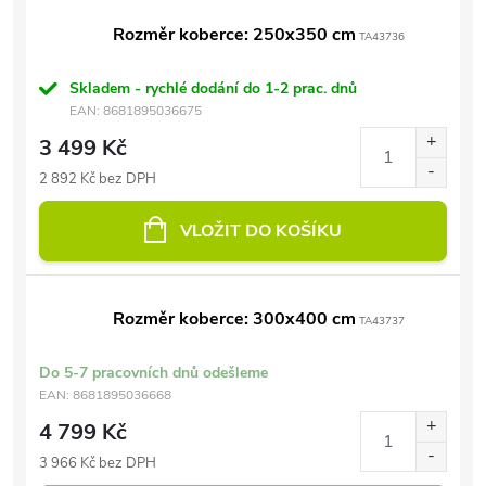
Rozměr koberce: 250x350 cm
TA43736
Skladem - rychlé dodání do 1-2 prac. dnů
EAN:
8681895036675
3 499 Kč
2 892 Kč bez DPH
VLOŽIT DO KOŠÍKU
Rozměr koberce: 300x400 cm
TA43737
Do 5-7 pracovních dnů odešleme
EAN:
8681895036668
4 799 Kč
3 966 Kč bez DPH