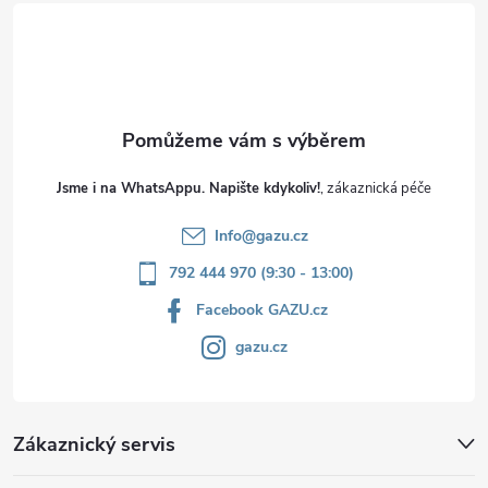
t
í
Jsme i na WhatsAppu. Napište kdykoliv!
Info
@
gazu.cz
792 444 970 (9:30 - 13:00)
Facebook GAZU.cz
gazu.cz
Zákaznický servis