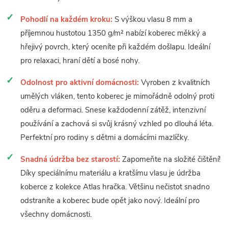
Pohodlí na každém kroku:
S výškou vlasu 8 mm a
příjemnou hustotou 1350 g/m² nabízí koberec měkký a
hřejivý povrch, který oceníte při každém došlapu. Ideální
pro relaxaci, hraní dětí a bosé nohy.
Odolnost pro aktivní domácnosti:
Vyroben z kvalitních
umělých vláken, tento koberec je mimořádně odolný proti
oděru a deformaci. Snese každodenní zátěž, intenzivní
používání a zachová si svůj krásný vzhled po dlouhá léta.
Perfektní pro rodiny s dětmi a domácími mazlíčky.
Snadná údržba bez starostí:
Zapomeňte na složité čištění!
Díky speciálnímu materiálu a kratšímu vlasu je údržba
koberce z kolekce Atlas hračka. Většinu nečistot snadno
odstraníte a koberec bude opět jako nový. Ideální pro
všechny domácnosti.