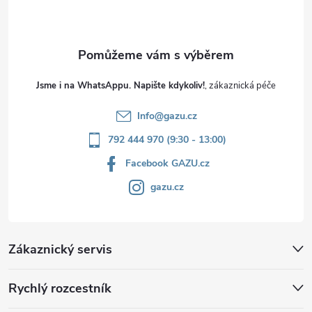
í
Jsme i na WhatsAppu. Napište kdykoliv!
Info
@
gazu.cz
792 444 970 (9:30 - 13:00)
Facebook GAZU.cz
gazu.cz
Zákaznický servis
Rychlý rozcestník