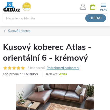
Přejít
NÁKUPNÍ
KOŠÍK
na
obsah
HLEDAT
Kusové koberce
Kusový koberec Atlas -
orientální 6 - krémový
3 hodnocení
Podrobnosti hodnocení
Kód produktu:
TA18058
Kolekce:
Atlas