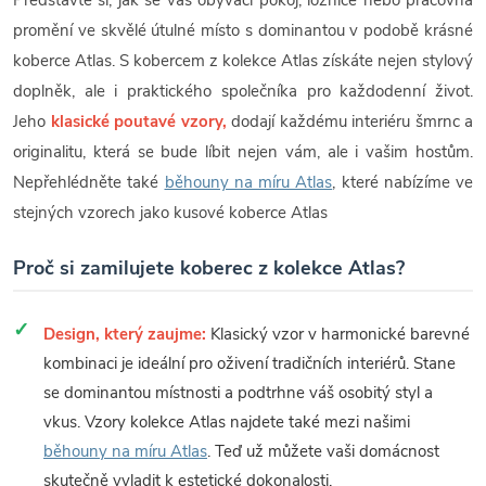
Představte si, jak se váš obývací pokoj, ložnice nebo pracovna
promění ve skvělé útulné místo s dominantou v podobě krásné
koberce Atlas. S kobercem z kolekce Atlas získáte nejen stylový
doplněk, ale i praktického společníka pro každodenní život.
Jeho
klasické poutavé vzory,
dodají každému interiéru šmrnc a
originalitu, která se bude líbit nejen vám, ale i vašim hostům.
Nepřehlédněte také
běhouny na míru Atlas
, které nabízíme ve
stejných vzorech jako kusové koberce Atlas
Proč si zamilujete koberec z kolekce Atlas?
Design, který zaujme:
Klasický vzor v harmonické barevné
kombinaci je ideální pro oživení tradičních interiérů. Stane
se dominantou místnosti a podtrhne váš osobitý styl a
vkus. Vzory kolekce Atlas najdete také mezi našimi
běhouny na míru Atlas
. Teď už můžete vaši domácnost
skutečně vyladit k estetické dokonalosti.