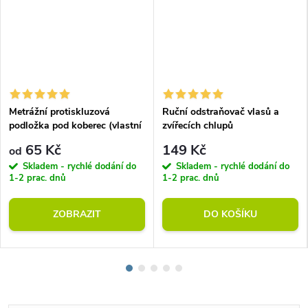
Metrážní protiskluzová
Ruční odstraňovač vlasů a
podložka pod koberec (vlastní
zvířecích chlupů
rozměr)
65 Kč
149 Kč
od
Skladem - rychlé dodání do
Skladem - rychlé dodání do
1-2 prac. dnů
1-2 prac. dnů
ZOBRAZIT
DO KOŠÍKU