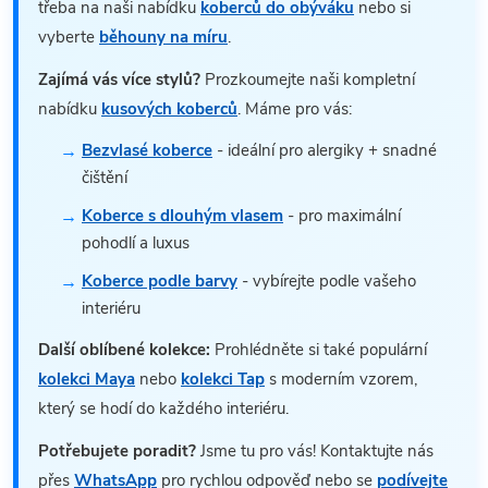
třeba na naši nabídku
koberců do obýváku
nebo si
vyberte
běhouny na míru
.
Zajímá vás více stylů?
Prozkoumejte naši kompletní
nabídku
kusových koberců
. Máme pro vás:
Bezvlasé koberce
- ideální pro alergiky + snadné
čištění
Koberce s dlouhým vlasem
- pro maximální
pohodlí a luxus
Koberce podle barvy
- vybírejte podle vašeho
interiéru
Další oblíbené kolekce:
Prohlédněte si také populární
kolekci Maya
nebo
kolekci Tap
s moderním vzorem,
který se hodí do každého interiéru.
Potřebujete poradit?
Jsme tu pro vás! Kontaktujte nás
přes
WhatsApp
pro rychlou odpověď nebo se
podívejte