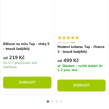
KOLEKCE:
TAP
Běhoun na míru Tap - vlnky 5
Moderní koberec Tap - čtverce
- tmavě šedý/bílý
3 - tmavě šedý/bílý
219 Kč
od
499 Kč
od
Do 5-7 pracovních dnů
Skladem - rychlé dodání do
odešleme
1-2 prac. dnů
ZOBRAZIT
ZOBRAZIT