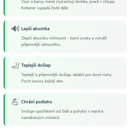
Vzor a barvy méně zvýrazňují drobky, prach i chlupy.
Koberec vypadá čistě déle.
🔊
Lepší akustika
Zlepší akustiku místnosti - tlumí zvuky a vytváří
příjemnější atmosféru.
🦶
Teplejší došlap
Teplejší a příjemnější došlap, ideální pro bosé nohy.
Pocit luxusu každý den.
💪
Chrání podlahu
Snižuje opotřebení od židlí a pohybu v nejvíce
namáhaných místech.