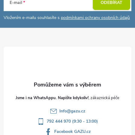
á
E-mail
ODEBÍRAT
p
Vložením e-mailu souhlasíte s
podmínkami ochrany osobních údajů
a
t
í
Jsme i na WhatsAppu. Napište kdykoliv!
Info
@
gazu.cz
792 444 970 (9:30 - 13:00)
Facebook GAZU.cz