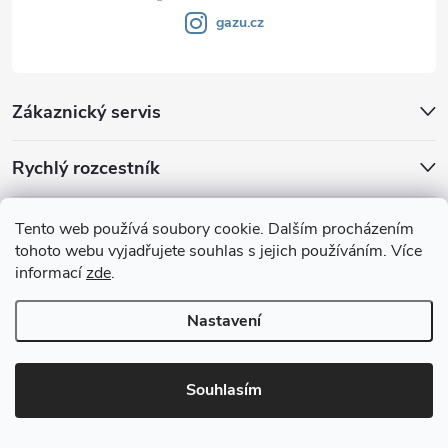
gazu.cz
Zákaznický servis
Rychlý rozcestník
Klub GAZU.cz
Tento web používá soubory cookie. Dalším procházením
tohoto webu vyjadřujete souhlas s jejich používáním. Více
informací
zde
.
Nastavení
Souhlasím
Copyright 2026
GAZU.cz | moderní koberce
. Všechna práva vyhrazena.
Vytvořil Shoptet