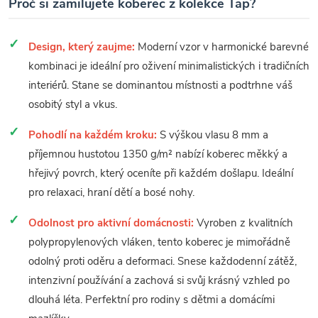
Proč si zamilujete koberec z kolekce Tap?
Design, který zaujme:
Moderní vzor v harmonické barevné
kombinaci je ideální pro oživení minimalistických i tradičních
interiérů. Stane se dominantou místnosti a podtrhne váš
osobitý styl a vkus.
Pohodlí na každém kroku:
S výškou vlasu 8 mm a
příjemnou hustotou 1350 g/m² nabízí koberec měkký a
hřejivý povrch, který oceníte při každém došlapu. Ideální
pro relaxaci, hraní dětí a bosé nohy.
Odolnost pro aktivní domácnosti:
Vyroben z kvalitních
polypropylenových vláken, tento koberec je mimořádně
odolný proti oděru a deformaci. Snese každodenní zátěž,
intenzivní používání a zachová si svůj krásný vzhled po
dlouhá léta. Perfektní pro rodiny s dětmi a domácími