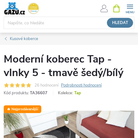
Přejít
NÁKUPNÍ
KOŠÍK
na
obsah
HLEDAT
Kusové koberce
Moderní koberec Tap -
vlnky 5 - tmavě šedý/bílý
26 hodnocení
Podrobnosti hodnocení
Kód produktu:
TA36607
Kolekce:
Tap
🔥 Nejprodávanější