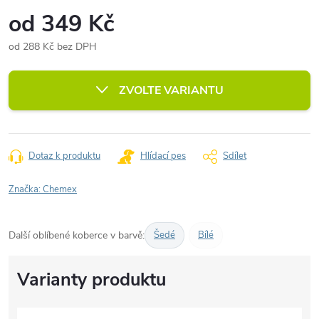
od
349 Kč
od
288 Kč
bez DPH
Měrná
cena:
ZVOLTE VARIANTU
Dotaz k produktu
Hlídací pes
Sdílet
Značka:
Chemex
Další oblíbené koberce v barvě:
Šedé
Bílé