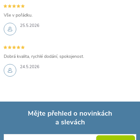
Vše v pořádku.
25.5.2026
Dobrá kvalita, rychlé dodání, spokojenost.
24.5.2026
Mějte přehled o novinkách
a slevách
Z