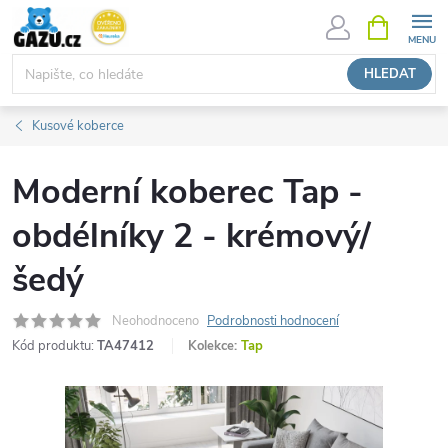
Přejít
NÁKUPNÍ
KOŠÍK
na
obsah
HLEDAT
Kusové koberce
Moderní koberec Tap -
obdélníky 2 - krémový/
šedý
Neohodnoceno
Podrobnosti hodnocení
Kód produktu:
TA47412
Kolekce:
Tap