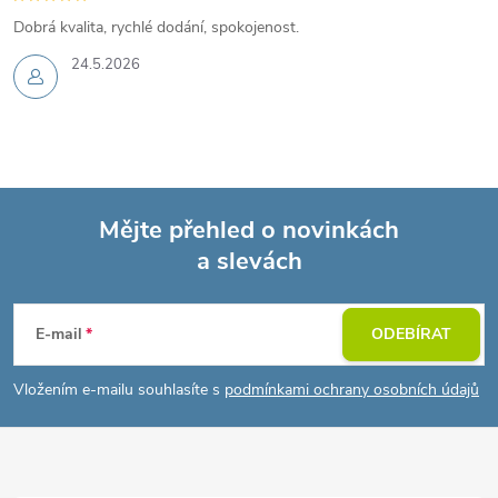
Dobrá kvalita, rychlé dodání, spokojenost.
24.5.2026
Mějte přehled o novinkách
a slevách
Z
á
E-mail
ODEBÍRAT
p
Vložením e-mailu souhlasíte s
podmínkami ochrany osobních údajů
a