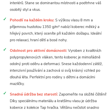
interiérů. Stane se dominantou místnosti a podtrhne váš
osobitý styl a vkus.
Pohodlí na každém kroku:
S výškou vlasu 8 mm a
příjemnou hustotou 1350 g/m² nabízí koberec měkký a
hřejivý povrch, který oceníte při každém došlapu. Ideální
pro relaxaci, hraní dětí a bosé nohy.
Odolnost pro aktivní domácnosti:
Vyroben z kvalitních
polypropylenových vláken, tento koberec je mimořádně
odolný proti oděru a deformaci. Snese každodenní zátěž,
intenzivní používání a zachová si svůj krásný vzhled po
dlouhá léta. Perfektní pro rodiny s dětmi a domácími
mazlíčky.
Snadná údržba bez starostí:
Zapomeňte na složité čištění!
Díky speciálnímu materiálu a kratšímu vlasu je údržba
koberce z kolekce Tap hračka. Většinu nečistot snadno