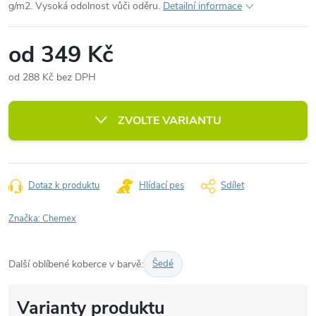
g/m2. Vysoká odolnost vůči oděru.
Detailní informace
od
349 Kč
od
288 Kč
bez DPH
Měrná
cena:
ZVOLTE VARIANTU
Dotaz k produktu
Hlídací pes
Sdílet
Značka:
Chemex
Další oblíbené koberce v barvě:
Šedé