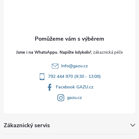
t
í
Jsme i na WhatsAppu. Napište kdykoliv!
Info
@
gazu.cz
792 444 970 (9:30 - 13:00)
Facebook GAZU.cz
gazu.cz
Zákaznický servis