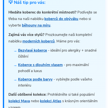
💡 Náš tip pro vás:
Hledáte koberec do konkrétní místnosti?
Podívejte se
třeba na naši nabídku
koberců do obýváku
nebo si
vyberte
běhouny na míru
.
Zajímá vás více stylů?
Prozkoumejte naši kompletní
nabídku
moderních koberců
. Máme pro vás:
Bezvlasé koberce
- ideální pro alergiky + snadné
čištění
Koberce s dlouhým vlasem
- pro maximální
pohodlí a luxus
Koberce podle barvy
- vybírejte podle vašeho
interiéru
Další oblíbené kolekce:
Prohlédněte si také populární
kolekci Maya
nebo
kolekci Atlas
s krásným orientálním
vzorem.