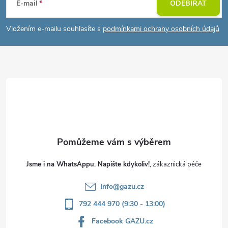
á
E-mail
ODEBÍRAT
p
Vložením e-mailu souhlasíte s
podmínkami ochrany osobních údajů
a
t
í
Jsme i na WhatsAppu. Napište kdykoliv!
Info
@
gazu.cz
792 444 970 (9:30 - 13:00)
Facebook GAZU.cz