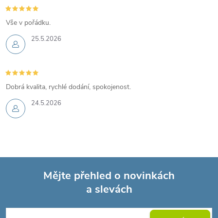
Vše v pořádku.
25.5.2026
Dobrá kvalita, rychlé dodání, spokojenost.
24.5.2026
Mějte přehled o novinkách
a slevách
Z