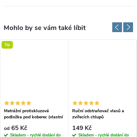
Tip
Metrážní protiskluzová
Ruční odstraňovač vlasů a
podložka pod koberec (vlastní
zvířecích chlupů
rozměr)
65 Kč
149 Kč
od
Skladem - rychlé dodání do
Skladem - rychlé dodání do