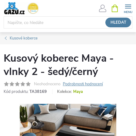
Přejít
NÁKUPNÍ
KOŠÍK
na
obsah
HLEDAT
Kusové koberce
Kusový koberec Maya -
vlnky 2 - šedý/černý
Neohodnoceno
Podrobnosti hodnocení
Kód produktu:
TA38169
Kolekce:
Maya