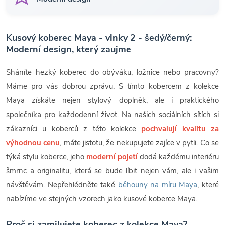
Kusový koberec Maya - vlnky 2 - šedý/černý:
Moderní design, který zaujme
Sháníte hezký koberec do obýváku, ložnice nebo pracovny?
Máme pro vás dobrou zprávu. S tímto kobercem z kolekce
Maya získáte nejen stylový doplněk, ale i praktického
společníka pro každodenní život. Na našich sociálních sítích si
zákazníci u koberců z této kolekce
pochvalují kvalitu za
výhodnou cenu
, máte jistotu, že nekupujete zajíce v pytli. Co se
týká stylu koberce, jeho
moderní pojetí
dodá každému interiéru
šmrnc a originalitu, která se bude líbit nejen vám, ale i vašim
návštěvám. Nepřehlédněte také
běhouny na míru Maya
, které
nabízíme ve stejných vzorech jako kusové koberce Maya.
Proč si zamilujete koberec z kolekce Maya?