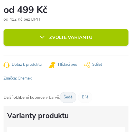
od
499 Kč
od
412 Kč
bez DPH
Měrná
cena:
ZVOLTE VARIANTU
Dotaz k produktu
Hlídací pes
Sdílet
Značka:
Chemex
Další oblíbené koberce v barvě:
Šedé
Bílé