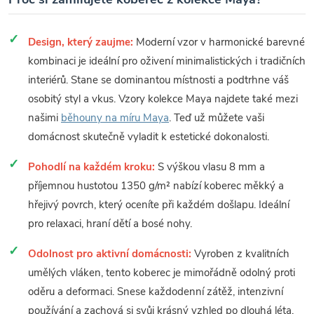
Design, který zaujme:
Moderní vzor v harmonické barevné
kombinaci je ideální pro oživení minimalistických i tradičních
interiérů. Stane se dominantou místnosti a podtrhne váš
osobitý styl a vkus. Vzory kolekce Maya najdete také mezi
našimi
běhouny na míru Maya
. Teď už můžete vaši
domácnost skutečně vyladit k estetické dokonalosti.
Pohodlí na každém kroku:
S výškou vlasu 8 mm a
příjemnou hustotou 1350 g/m² nabízí koberec měkký a
hřejivý povrch, který oceníte při každém došlapu. Ideální
pro relaxaci, hraní dětí a bosé nohy.
Odolnost pro aktivní domácnosti:
Vyroben z kvalitních
umělých vláken, tento koberec je mimořádně odolný proti
oděru a deformaci. Snese každodenní zátěž, intenzivní
používání a zachová si svůj krásný vzhled po dlouhá léta.