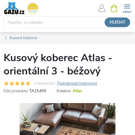
Přejít
NÁKUPNÍ
KOŠÍK
na
obsah
HLEDAT
Kusové koberce
Kusový koberec Atlas -
orientální 3 - béžový
2 hodnocení
Podrobnosti hodnocení
Kód produktu:
TA15405
Kolekce:
Atlas