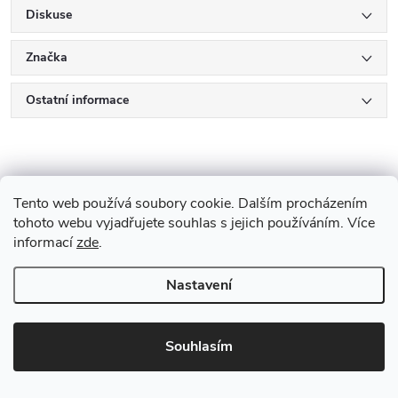
Diskuse
Značka
Ostatní informace
K tomuto produktu
Tento web používá soubory cookie. Dalším procházením
doporučujeme ještě dokoupit
tohoto webu vyjadřujete souhlas s jejich používáním. Více
informací
zde
.
🔥 Nejprodávanější
🔥 Nejprodávanější
Nastavení
Souhlasím