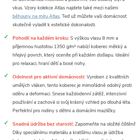
vkus. Vzory kolekce Atlas najdete také mezi našimi
běhouny na míru Atlas
. Teď už můžete vaši domácnost
skutečně vyladit k estetické dokonalosti.
Pohodlí na každém kroku:
S výškou vlasu 8 mm a
příjemnou hustotou 1350 g/m² nabízí koberec měkký a
hřejivý povrch, který oceníte při každém došlapu. Ideální
pro relaxaci, hraní dětí a bosé nohy.
Odolnost pro aktivní domácnosti:
Vyroben z kvalitních
umělých vláken, tento koberec je mimořádně odolný proti
oděru a deformaci. Snese každodenní zátěž, intenzivní
používání a zachová si svůj krásný vzhled po dlouhá léta.
Perfektní pro rodiny s dětmi a domácími mazlíčky.
Snadná údržba bez starostí:
Zapomeňte na složité čištění!
Díky speciálnímu materiálu a kratšímu vlasu je údržba