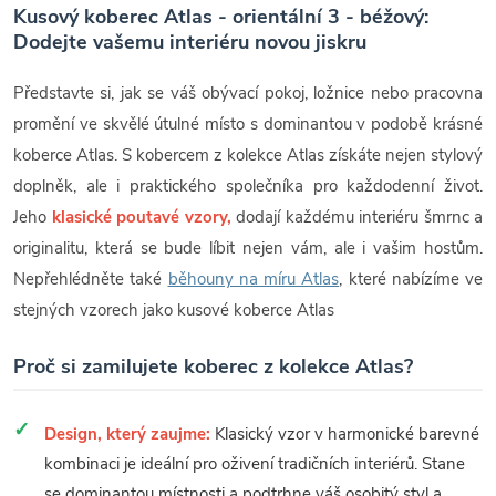
Kusový koberec Atlas - orientální 3 - béžový:
Dodejte vašemu interiéru novou jiskru
Představte si, jak se váš obývací pokoj, ložnice nebo pracovna
promění ve skvělé útulné místo s dominantou v podobě krásné
koberce Atlas. S kobercem z kolekce Atlas získáte nejen stylový
doplněk, ale i praktického společníka pro každodenní život.
Jeho
klasické poutavé vzory,
dodají každému interiéru šmrnc a
originalitu, která se bude líbit nejen vám, ale i vašim hostům.
Nepřehlédněte také
běhouny na míru Atlas
, které nabízíme ve
stejných vzorech jako kusové koberce Atlas
Proč si zamilujete koberec z kolekce Atlas?
Design, který zaujme:
Klasický vzor v harmonické barevné
kombinaci je ideální pro oživení tradičních interiérů. Stane
se dominantou místnosti a podtrhne váš osobitý styl a