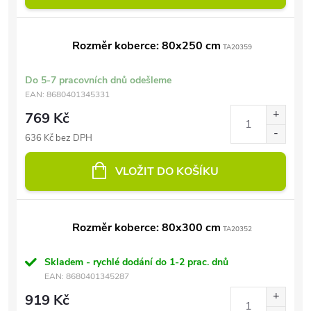
Rozměr koberce: 80x250 cm
TA20359
Do 5-7 pracovních dnů odešleme
EAN:
8680401345331
769 Kč
636 Kč bez DPH
VLOŽIT DO KOŠÍKU
Rozměr koberce: 80x300 cm
TA20352
Skladem - rychlé dodání do 1-2 prac. dnů
EAN:
8680401345287
919 Kč