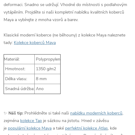
deformaci. Snadno se udržují. Vhodné do místnosti s podlahovým
vytápěním. Projděte si naši kompletní nabídku kvalitních koberců
Maya a vybírejte z mnoha vzorů a barev.
Klasické moderní koberce (ne běhouny) z kolekce Maya naleznete
tady:
Kolekce koberců Maya
Materiál:
Polypropylen
Hmotnost:
1350 g/m2
Délka vlasu:
8 mm
Snadná údržba:
Ano
✨
Náš tip:
Prohlédněte si také naši
nabídku moderních koberců
,
zejména
kolekce Tap
je sázkou na jistotu. Hned v závěsu
je
populární kolekce Maya
a také
perfektní kolekce Atlas
, kde