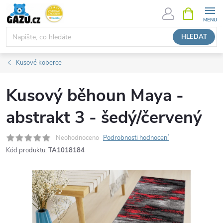
Přejít
NÁKUPNÍ
KOŠÍK
na
obsah
HLEDAT
Kusové koberce
Kusový běhoun Maya -
abstrakt 3 - šedý/červený
Neohodnoceno
Podrobnosti hodnocení
Kód produktu:
TA1018184