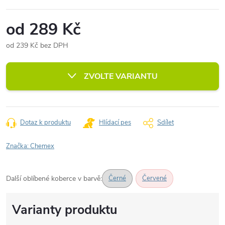
od
289 Kč
od
239 Kč
bez DPH
Měrná
cena:
ZVOLTE VARIANTU
Dotaz k produktu
Hlídací pes
Sdílet
Značka:
Chemex
Další oblíbené koberce v barvě:
Černé
Červené