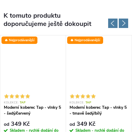
K tomuto produktu
doporučujeme ještě dokoupit
🔥 Nejprodávanější
🔥 Nejprodávanější
KOLEKCE:
TAP
KOLEKCE:
TAP
Moderní koberec Tap - vlnky 5
Moderní koberec Tap - vlnky 5
- šedý/červený
- tmavě šedý/bílý
349 Kč
349 Kč
od
od
Skladem - rychlé dodání do
Skladem - rychlé dodání do