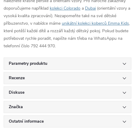
naleznete krásné perské a orientální vzory. Pro náročné zákazníky
doporučujeme například
kolekci Colorado
a
Dubai
(orientální vzory a
vysoká kvalita zpracování). Nezapomeňte také na své dětské
příbuzenstvo, v nabídce máme
unikátní kolekci koberců Emma Kids
,
které potěší každé dítě a rozzáří každý dětský pokoj. Pokud budete
potřebovat rychle poradit, napište nám třeba na WhatsAppu na
telefonní číslo 792 444 970.
Parametry produktu
Recenze
Diskuse
Značka
Ostatní informace