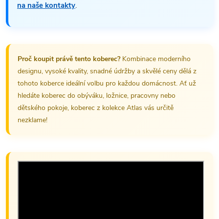
na naše kontakty
.
Proč koupit právě tento koberec?
Kombinace moderního
designu, vysoké kvality, snadné údržby a skvělé ceny dělá z
tohoto koberce ideální volbu pro každou domácnost. Ať už
hledáte koberec do obýváku, ložnice, pracovny nebo
dětského pokoje, koberec z kolekce Atlas vás určitě
nezklame!