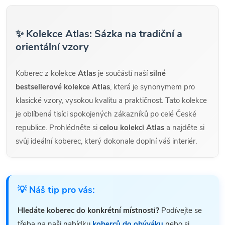
✨ Kolekce Atlas: Sázka na tradiční a
orientální vzory
Koberec z kolekce
Atlas
je součástí naší
silné
bestsellerové kolekce Atlas
, která je synonymem pro
klasické vzory, vysokou kvalitu a praktičnost. Tato kolekce
je oblíbená tisíci spokojených zákazníků po celé České
republice. Prohlédněte si
celou kolekci Atlas
a najděte si
svůj ideální koberec, který dokonale doplní váš interiér.
💡 Náš tip pro vás:
Hledáte koberec do konkrétní místnosti?
Podívejte se
třeba na naši nabídku
koberců do obýváku
nebo si