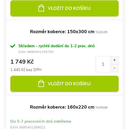
VLOŽIT DO KOŠÍKU
Rozměr koberce: 150x300 cm
TA20195
Skladem - rychlé dodání do 1-2 prac. dnů
EAN:
8680401345782
1 749 Kč
1 445 Kč bez DPH
VLOŽIT DO KOŠÍKU
Rozměr koberce: 160x220 cm
TA25008
Do 5-7 pracovních dnů odešleme
EAN:
8680401389021