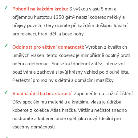
Pohodlí na každém kroku:
S výškou vlasu 8 mm a
příjemnou hustotou 1350 g/m² nabízí koberec měkký a
hřejivý povrch, který oceníte při každém došlapu. Ideální
pro relaxaci, hraní dětí a bosé nohy.
Odolnost pro aktivní domácnosti:
Vyroben z kvalitních
umělých vláken, tento koberec je mimořádně odolný proti
oděru a deformaci. Snese každodenní zátěž, intenzivní
používání a zachová si svůj krásný vzhled po dlouhá léta.
Perfektní pro rodiny s dětmi a domácími mazlíčky.
Snadná údržba bez starostí:
Zapomeňte na složité čištění!
Díky speciálnímu materiálu a kratšímu vlasu je údržba
koberce z kolekce Atlas hračka. Většinu nečistot snadno
odstraníte a koberec bude opět jako nový. Ideální pro
všechny domácnosti.