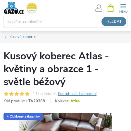
Přejít
NÁKUPNÍ
KOŠÍK
na
obsah
HLEDAT
Kusové koberce
Kusový koberec Atlas -
květiny a obrazce 1 -
světle béžový
11 hodnocení
Podrobnosti hodnocení
Kód produktu:
TA20368
Kolekce:
Atlas
⭐ Oblíbený zákazníky