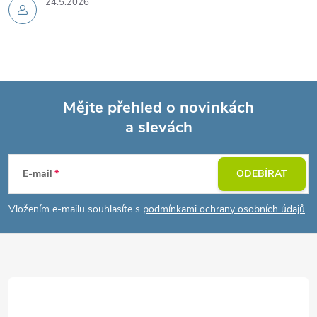
24.5.2026
Mějte přehled o novinkách
a slevách
Z
á
E-mail
ODEBÍRAT
p
Vložením e-mailu souhlasíte s
podmínkami ochrany osobních údajů
a
t
í