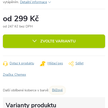
vytápěním.
Detailní informace
od
299 Kč
od
247 Kč
bez DPH
Měrná
cena:
ZVOLTE VARIANTU
Dotaz k produktu
Hlídací pes
Sdílet
Značka:
Chemex
Další oblíbené koberce v barvě:
Béžové