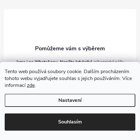
t
í
Jsme i na WhatsAppu. Napište kdykoliv!
Tento web používá soubory cookie. Dalším procházením
Info
@
gazu.cz
tohoto webu vyjadřujete souhlas s jejich používáním. Více
informací
zde
.
792 444 970 (9:30 - 13:00)
Facebook GAZU.cz
Nastavení
gazu.cz
Souhlasím
Zákaznický servis