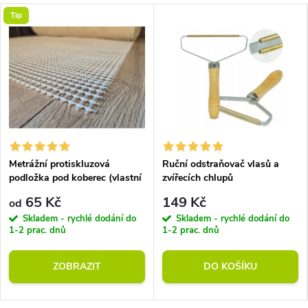
Tip
Metrážní protiskluzová
Ruční odstraňovač vlasů a
podložka pod koberec (vlastní
zvířecích chlupů
rozměr)
65 Kč
149 Kč
od
Skladem - rychlé dodání do
Skladem - rychlé dodání do
1-2 prac. dnů
1-2 prac. dnů
ZOBRAZIT
DO KOŠÍKU