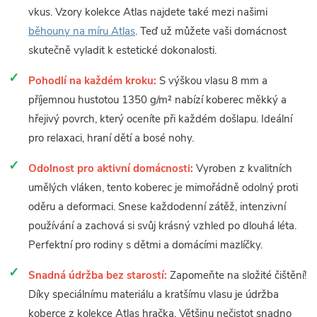
vkus. Vzory kolekce Atlas najdete také mezi našimi
běhouny na míru Atlas
. Teď už můžete vaši domácnost
skutečně vyladit k estetické dokonalosti.
Pohodlí na každém kroku:
S výškou vlasu 8 mm a
příjemnou hustotou 1350 g/m² nabízí koberec měkký a
hřejivý povrch, který oceníte při každém došlapu. Ideální
pro relaxaci, hraní dětí a bosé nohy.
Odolnost pro aktivní domácnosti:
Vyroben z kvalitních
umělých vláken, tento koberec je mimořádně odolný proti
oděru a deformaci. Snese každodenní zátěž, intenzivní
používání a zachová si svůj krásný vzhled po dlouhá léta.
Perfektní pro rodiny s dětmi a domácími mazlíčky.
Snadná údržba bez starostí:
Zapomeňte na složité čištění!
Díky speciálnímu materiálu a kratšímu vlasu je údržba
koberce z kolekce Atlas hračka. Většinu nečistot snadno