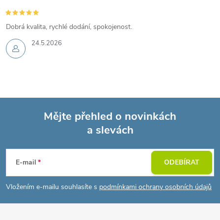
Dobrá kvalita, rychlé dodání, spokojenost.
24.5.2026
Mějte přehled o novinkách
a slevách
Z
á
E-mail
ODEBÍRAT
p
Vložením e-mailu souhlasíte s
podmínkami ochrany osobních údajů
a