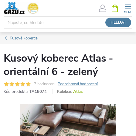
Přejít
NÁKUPNÍ
KOŠÍK
na
obsah
HLEDAT
Kusové koberce
Kusový koberec Atlas -
orientální 6 - zelený
7 hodnocení
Podrobnosti hodnocení
Kód produktu:
TA18074
Kolekce:
Atlas