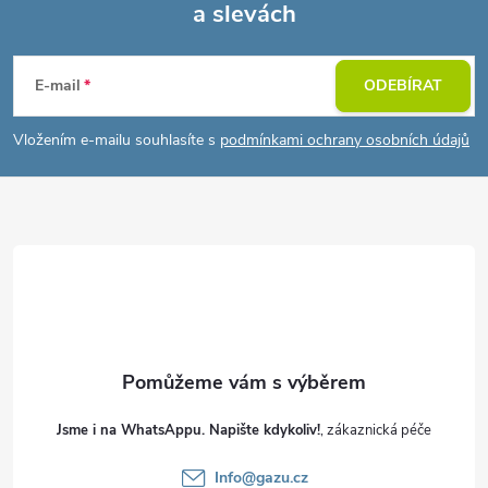
a slevách
Z
á
E-mail
ODEBÍRAT
p
Vložením e-mailu souhlasíte s
podmínkami ochrany osobních údajů
a
t
í
Jsme i na WhatsAppu. Napište kdykoliv!
Info
@
gazu.cz