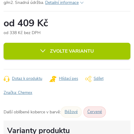
g/m2. Snadná údržba.
Detailní informace
od
409 Kč
od
338 Kč
bez DPH
Měrná
cena:
ZVOLTE VARIANTU
Dotaz k produktu
Hlídací pes
Sdílet
Značka:
Chemex
Další oblíbené koberce v barvě:
Béžové
Červené