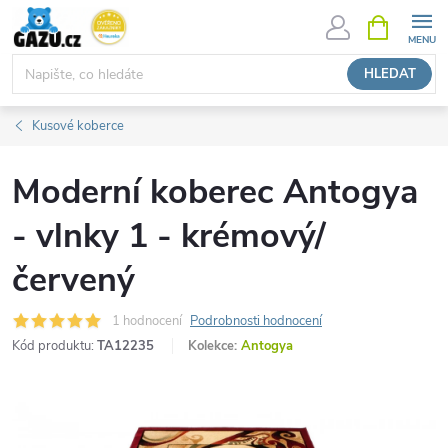
Přejít
NÁKUPNÍ
KOŠÍK
na
obsah
HLEDAT
Kusové koberce
Moderní koberec Antogya
- vlnky 1 - krémový/
červený
1 hodnocení
Podrobnosti hodnocení
Kód produktu:
TA12235
Kolekce:
Antogya