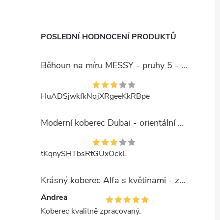
POSLEDNÍ HODNOCENÍ PRODUKTŮ
Běhoun na míru MESSY - pruhy 5 - béžový
HuADSjwkfkNqjXRgeeKkRBpe
Moderní koberec Dubai - orientální 6 - červený
tKqnySHTbsRtGUxOckL
Krásný koberec Alfa s květinami - zelený
Andrea
Koberec kvalitně zpracovaný.