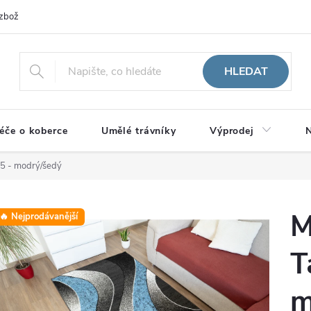
zboží
HLEDAT
éče o koberce
Umělé trávníky
Výprodej
N
 5 - modrý/šedý
M
🔥 Nejprodávanější
T
m