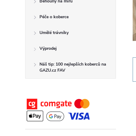
Běhouny na míru
t
Péče o koberce
r
a
Umělé trávníky
n
Výprodej
n
Náš tip: 100 nejlepších koberců na
GAZU.cz FAV
í
p
a
n