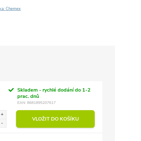
ka:
Chemex
Skladem - rychlé dodání do 1-2
prac. dnů
EAN:
8681895207617
VLOŽIT DO KOŠÍKU