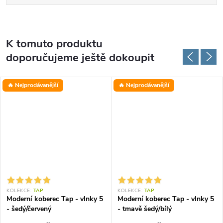
K tomuto produktu
doporučujeme ještě dokoupit
🔥 Nejprodávanější
🔥 Nejprodávanější
KOLEKCE:
TAP
KOLEKCE:
TAP
Moderní koberec Tap - vlnky 5
Moderní koberec Tap - vlnky 5
- šedý/červený
- tmavě šedý/bílý