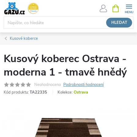
Přejít
NÁKUPNÍ
KOŠÍK
na
obsah
HLEDAT
Kusové koberce
Kusový koberec Ostrava -
moderna 1 - tmavě hnědý
Neohodnoceno
Podrobnosti hodnocení
Kód produktu:
TA22335
Kolekce:
Ostrava