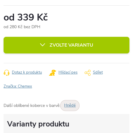
od
339 Kč
od
280 Kč
bez DPH
Měrná
cena:
ZVOLTE VARIANTU
Dotaz k produktu
Hlídací pes
Sdílet
Značka:
Chemex
Další oblíbené koberce v barvě:
Hnědé