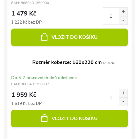
EAN:
8680401359000
1 479 Kč
1 222 Kč bez DPH
VLOŽIT DO KOŠÍKU
Rozměr koberce: 160x220 cm
TA20761
Do 5-7 pracovních dnů odešleme
EAN:
8680401358997
1 959 Kč
1 619 Kč bez DPH
VLOŽIT DO KOŠÍKU