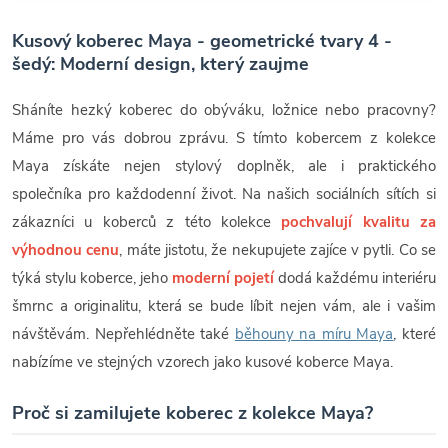
Kusový koberec Maya - geometrické tvary 4 -
šedý: Moderní design, který zaujme
Sháníte hezký koberec do obýváku, ložnice nebo pracovny?
Máme pro vás dobrou zprávu. S tímto kobercem z kolekce
Maya získáte nejen stylový doplněk, ale i praktického
společníka pro každodenní život. Na našich sociálních sítích si
zákazníci u koberců z této kolekce
pochvalují kvalitu za
výhodnou cenu
, máte jistotu, že nekupujete zajíce v pytli. Co se
týká stylu koberce, jeho
moderní pojetí
dodá každému interiéru
šmrnc a originalitu, která se bude líbit nejen vám, ale i vašim
návštěvám. Nepřehlédněte také
běhouny na míru Maya
, které
nabízíme ve stejných vzorech jako kusové koberce Maya.
Proč si zamilujete koberec z kolekce Maya?