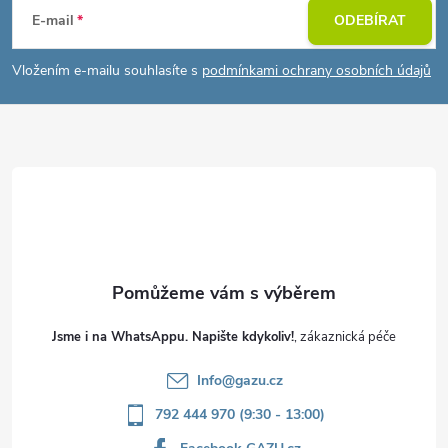
á
E-mail
ODEBÍRAT
p
Vložením e-mailu souhlasíte s
podmínkami ochrany osobních údajů
a
t
í
Jsme i na WhatsAppu. Napište kdykoliv!
Info
@
gazu.cz
792 444 970 (9:30 - 13:00)