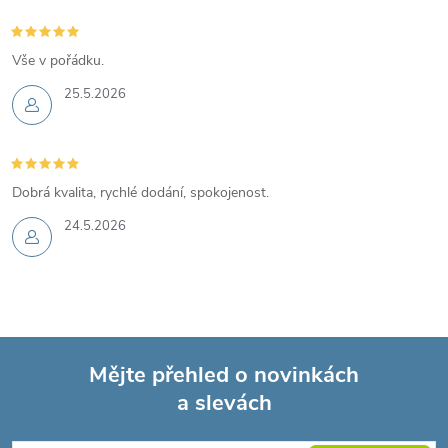
Vše v pořádku.
25.5.2026
Dobrá kvalita, rychlé dodání, spokojenost.
24.5.2026
Mějte přehled o novinkách
a slevách
Z