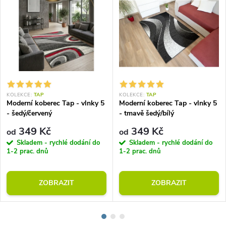
KOLEKCE:
TAP
KOLEKCE:
TAP
Moderní koberec Tap - vlnky 5
Moderní koberec Tap - vlnky 5
- šedý/červený
- tmavě šedý/bílý
349 Kč
349 Kč
od
od
Skladem - rychlé dodání do
Skladem - rychlé dodání do
1-2 prac. dnů
1-2 prac. dnů
ZOBRAZIT
ZOBRAZIT