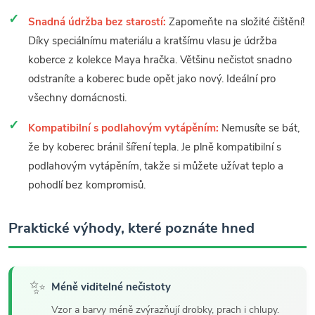
Snadná údržba bez starostí:
Zapomeňte na složité čištění!
Díky speciálnímu materiálu a kratšímu vlasu je údržba
koberce z kolekce Maya hračka. Většinu nečistot snadno
odstraníte a koberec bude opět jako nový. Ideální pro
všechny domácnosti.
Kompatibilní s podlahovým vytápěním:
Nemusíte se bát,
že by koberec bránil šíření tepla. Je plně kompatibilní s
podlahovým vytápěním, takže si můžete užívat teplo a
pohodlí bez kompromisů.
Praktické výhody, které poznáte hned
✨
Méně viditelné nečistoty
Vzor a barvy méně zvýrazňují drobky, prach i chlupy.