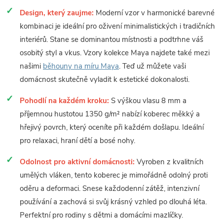
Design, který zaujme:
Moderní vzor v harmonické barevné
kombinaci je ideální pro oživení minimalistických i tradičních
interiérů. Stane se dominantou místnosti a podtrhne váš
osobitý styl a vkus. Vzory kolekce Maya najdete také mezi
našimi
běhouny na míru Maya
. Teď už můžete vaši
domácnost skutečně vyladit k estetické dokonalosti.
Pohodlí na každém kroku:
S výškou vlasu 8 mm a
příjemnou hustotou 1350 g/m² nabízí koberec měkký a
hřejivý povrch, který oceníte při každém došlapu. Ideální
pro relaxaci, hraní dětí a bosé nohy.
Odolnost pro aktivní domácnosti:
Vyroben z kvalitních
umělých vláken, tento koberec je mimořádně odolný proti
oděru a deformaci. Snese každodenní zátěž, intenzivní
používání a zachová si svůj krásný vzhled po dlouhá léta.
Perfektní pro rodiny s dětmi a domácími mazlíčky.