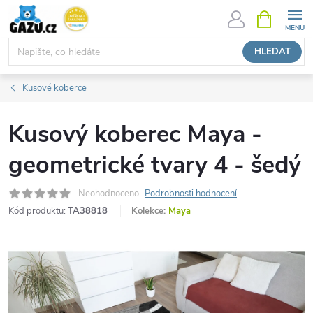
Přejít
NÁKUPNÍ
KOŠÍK
na
obsah
HLEDAT
Kusové koberce
Kusový koberec Maya -
geometrické tvary 4 - šedý
Neohodnoceno
Podrobnosti hodnocení
Kód produktu:
TA38818
Kolekce:
Maya