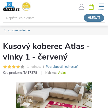
Přejít
NÁKUPNÍ
KOŠÍK
na
obsah
HLEDAT
Kusové koberce
Kusový koberec Atlas -
vlnky 1 - červený
1 hodnocení
Podrobnosti hodnocení
Kód produktu:
TA17378
Kolekce:
Atlas