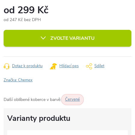
od
299 Kč
od
247 Kč
bez DPH
Měrná
cena:
ZVOLTE VARIANTU
Dotaz k produktu
Hlídací pes
Sdílet
Značka:
Chemex
Další oblíbené koberce v barvě:
Červené