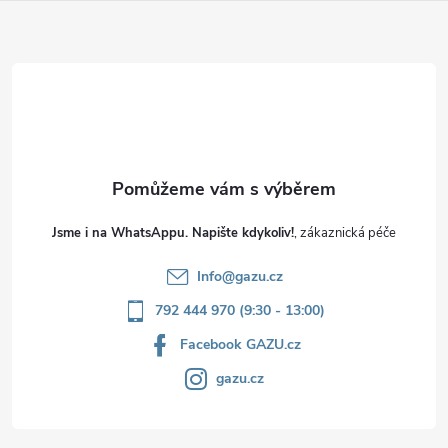
a
t
í
Jsme i na WhatsAppu. Napište kdykoliv!
Info
@
gazu.cz
792 444 970 (9:30 - 13:00)
Facebook GAZU.cz
gazu.cz