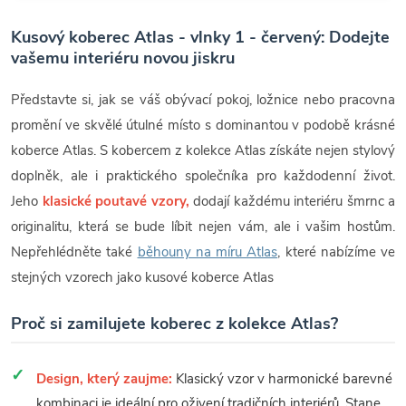
Kusový koberec Atlas - vlnky 1 - červený: Dodejte
vašemu interiéru novou jiskru
Představte si, jak se váš obývací pokoj, ložnice nebo pracovna
promění ve skvělé útulné místo s dominantou v podobě krásné
koberce Atlas. S kobercem z kolekce Atlas získáte nejen stylový
doplněk, ale i praktického společníka pro každodenní život.
Jeho
klasické poutavé vzory,
dodají každému interiéru šmrnc a
originalitu, která se bude líbit nejen vám, ale i vašim hostům.
Nepřehlédněte také
běhouny na míru Atlas
, které nabízíme ve
stejných vzorech jako kusové koberce Atlas
Proč si zamilujete koberec z kolekce Atlas?
Design, který zaujme:
Klasický vzor v harmonické barevné
kombinaci je ideální pro oživení tradičních interiérů. Stane