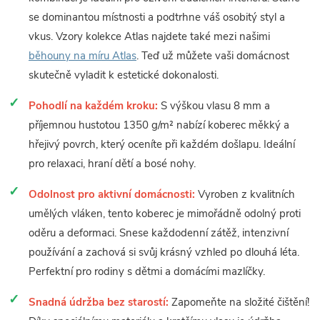
se dominantou místnosti a podtrhne váš osobitý styl a
vkus. Vzory kolekce Atlas najdete také mezi našimi
běhouny na míru Atlas
. Teď už můžete vaši domácnost
skutečně vyladit k estetické dokonalosti.
Pohodlí na každém kroku:
S výškou vlasu 8 mm a
příjemnou hustotou 1350 g/m² nabízí koberec měkký a
hřejivý povrch, který oceníte při každém došlapu. Ideální
pro relaxaci, hraní dětí a bosé nohy.
Odolnost pro aktivní domácnosti:
Vyroben z kvalitních
umělých vláken, tento koberec je mimořádně odolný proti
oděru a deformaci. Snese každodenní zátěž, intenzivní
používání a zachová si svůj krásný vzhled po dlouhá léta.
Perfektní pro rodiny s dětmi a domácími mazlíčky.
Snadná údržba bez starostí:
Zapomeňte na složité čištění!