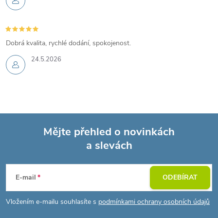
Dobrá kvalita, rychlé dodání, spokojenost.
24.5.2026
Mějte přehled o novinkách
a slevách
Z
á
E-mail
ODEBÍRAT
p
Vložením e-mailu souhlasíte s
podmínkami ochrany osobních údajů