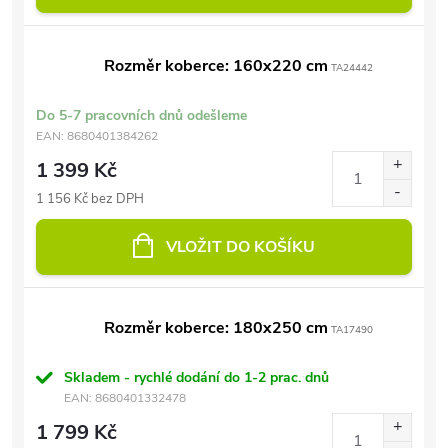
Rozměr koberce: 160x220 cm
TA24442
Do 5-7 pracovních dnů odešleme
EAN:
8680401384262
1 399 Kč
1 156 Kč bez DPH
VLOŽIT DO KOŠÍKU
Rozměr koberce: 180x250 cm
TA17490
Skladem - rychlé dodání do 1-2 prac. dnů
EAN:
8680401332478
1 799 Kč