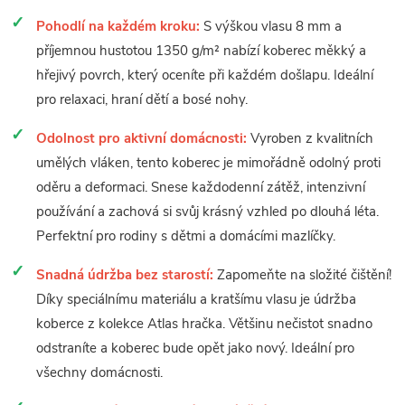
Pohodlí na každém kroku:
S výškou vlasu 8 mm a
příjemnou hustotou 1350 g/m² nabízí koberec měkký a
hřejivý povrch, který oceníte při každém došlapu. Ideální
pro relaxaci, hraní dětí a bosé nohy.
Odolnost pro aktivní domácnosti:
Vyroben z kvalitních
umělých vláken, tento koberec je mimořádně odolný proti
oděru a deformaci. Snese každodenní zátěž, intenzivní
používání a zachová si svůj krásný vzhled po dlouhá léta.
Perfektní pro rodiny s dětmi a domácími mazlíčky.
Snadná údržba bez starostí:
Zapomeňte na složité čištění!
Díky speciálnímu materiálu a kratšímu vlasu je údržba
koberce z kolekce Atlas hračka. Většinu nečistot snadno
odstraníte a koberec bude opět jako nový. Ideální pro
všechny domácnosti.