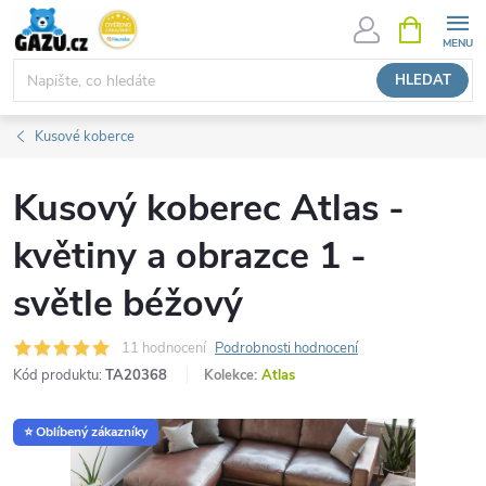
Přejít
NÁKUPNÍ
KOŠÍK
na
obsah
HLEDAT
Kusové koberce
Kusový koberec Atlas -
květiny a obrazce 1 -
světle béžový
11 hodnocení
Podrobnosti hodnocení
Kód produktu:
TA20368
Kolekce:
Atlas
⭐ Oblíbený zákazníky