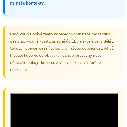
na naše kontakty
.
Proč koupit právě tento koberec?
Kombinace moderního
designu, vysoké kvality, snadné údržby a skvělé ceny dělá z
tohoto koberce ideální volbu pro každou domácnost. Ať už
hledáte koberec do obýváku, ložnice, pracovny nebo
dětského pokoje, koberec z kolekce Atlas vás určitě
nezklame!