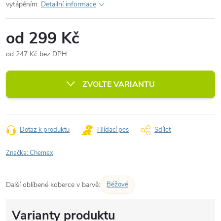
vytápěním.
Detailní informace
od
299 Kč
od
247 Kč
bez DPH
Měrná
cena:
ZVOLTE VARIANTU
Dotaz k produktu
Hlídací pes
Sdílet
Značka:
Chemex
Další oblíbené koberce v barvě:
Béžové