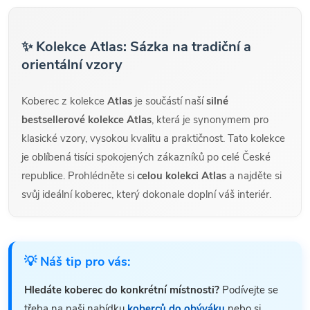
✨ Kolekce Atlas: Sázka na tradiční a
orientální vzory
Koberec z kolekce
Atlas
je součástí naší
silné
bestsellerové kolekce Atlas
, která je synonymem pro
klasické vzory, vysokou kvalitu a praktičnost. Tato kolekce
je oblíbená tisíci spokojených zákazníků po celé České
republice. Prohlédněte si
celou kolekci Atlas
a najděte si
svůj ideální koberec, který dokonale doplní váš interiér.
💡 Náš tip pro vás:
Hledáte koberec do konkrétní místnosti?
Podívejte se
třeba na naši nabídku
koberců do obýváku
nebo si