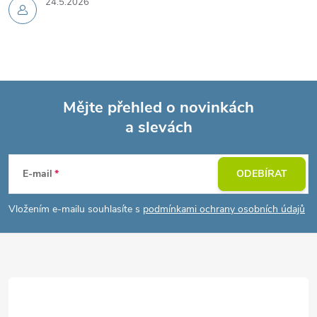
24.5.2026
Mějte přehled o novinkách
a slevách
Z
á
E-mail
ODEBÍRAT
p
Vložením e-mailu souhlasíte s
podmínkami ochrany osobních údajů
a
t
í