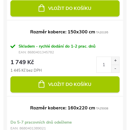
VLOŽIT DO KOŠÍKU
Rozměr koberce: 150x300 cm
TA20195
Skladem - rychlé dodání do 1-2 prac. dnů
EAN:
8680401345782
1 749 Kč
1 445 Kč bez DPH
VLOŽIT DO KOŠÍKU
Rozměr koberce: 160x220 cm
TA25008
Do 5-7 pracovních dnů odešleme
EAN:
8680401389021